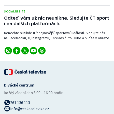
Stolní tenis
SOCIÁLNÍ SÍTĚ
Triatlon
Odteď vám už nic neunikne. Sledujte ČT sport
i na dalších platformách.
Veslování
Nenechte si nikde ujít nejnovější sportovní události. Sledujte nás i
na Facebooku, X, Instagramu, Threads či YouTube a buďte v obraze.
Vodní slalom
Volejbal
Ostatní
Divácké centrum
každý všední den:
8:00—16:00 hodin
261 136 113
info@ceskatelevize.cz