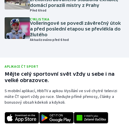
domácí porazili mistry z Prahy
Olympijské hry
Před 6 hod
CYKLISTIKA
Parasport
Volleringové se povedl závěrečný útok
a před poslední etapou se převlékla do
žlutého
Plavání
Aktualizováno před 6 hod
Plážový volejbal
Ragby
APLIKACE ČT SPORT
Mějte celý sportovní svět vždy u sebe i na
Rychlobruslení
velké obrazovce.
S mobilní aplikací, HbbTV a apkou iVysílání ve své chytré televizi
Rychlostní kanoistika
máte ČT sport vždy po ruce. Sledujte přímé přenosy, články a
bonusový obsah kdekoli a kdykoli.
Short track
Sportovní střelba