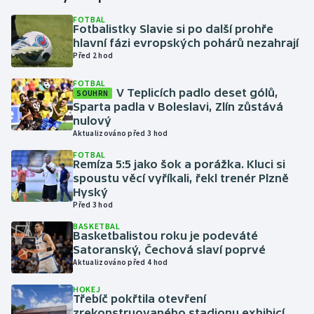
FOTBAL
Fotbalistky Slavie si po další prohře
Gymnastika
hlavní fázi evropských pohárů nezahrají
Před 2 hod
Házená
FOTBAL
V Teplicích padlo deset gólů,
SOUHRN
Jezdectví
Sparta padla v Boleslavi, Zlín zůstává
nulový
Judo
Aktualizováno před 3 hod
FOTBAL
Remíza 5:5 jako šok a porážka. Kluci si
Krasobruslení
spoustu věcí vyříkali, řekl trenér Plzně
Hyský
Lezení
Před 3 hod
BASKETBAL
Lyže a snowboard
Basketbalistou roku je podeváté
Satoranský, Čechová slaví poprvé
Aktualizováno před 4 hod
Moderní pětiboj
HOKEJ
Třebíč pokřtila otevření
Motorsport
zrekonstruovaného stadionu exhibicí,