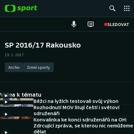
POPULÁRNÍ
SLEDOVAT
Fotbal
SP 2016/17 Rakousko
Hokej
19. 1. 2017
Tenis
Archiv
Zimní sporty
Atletika
Videa k tématu
Cyklistika
Běžci na lyžích testovali svůj výkon
Rozhodnutí MOV litují čeští i světoví
DALŠÍ SPORTY
sdruženáři
Konvalinka ke konci sdruženářů na OH:
Americký fotbal
NEPŘEHLÉDNĚTE
Zdrcující zpráva, se kterou nic nemůžeme
dělat