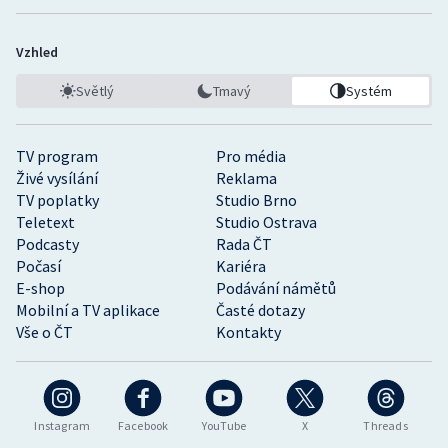
Vzhled
Světlý
Tmavý
Systém
TV program
Pro média
Živé vysílání
Reklama
TV poplatky
Studio Brno
Teletext
Studio Ostrava
Podcasty
Rada ČT
Počasí
Kariéra
E-shop
Podávání námětů
Mobilní a TV aplikace
Časté dotazy
Vše o ČT
Kontakty
Instagram
Facebook
YouTube
X
Threads