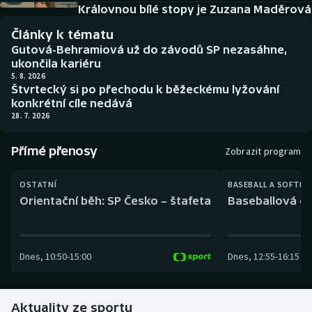
Baseball a softbal
Soutěže
Královnou bílé stopy je Zuzana Maděrová
Články k tématu
Basketbal
Historické návraty
Gutová-Behramiová už do závodů SP nezasáhne,
ukončila kariéru
Biatlon
Aplikace ČT sport
5. 8. 2026
Štvrtecký si po přechodu k běžeckému lyžování
konkrétní cíle nedává
Boby a skeleton
AZ kvíz
28. 7. 2026
Box
Přímé přenosy
Zobrazit program
Curling
OSTATNÍ
BASEBALL A SOFTBA
Orientační běh: SP Česko – štafeta
Baseballová ex
Dostihy
Florbal
Dnes
,
10:50
-
15:00
Dnes
,
12:55
-
16:15
Futsal
Aktuality ze sportu
Golf