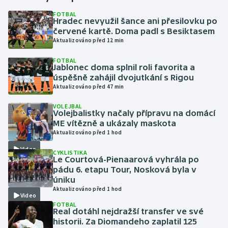
FOTBAL
Hradec nevyužil šance ani přesilovku po
Gymnastika
červené kartě. Doma padl s Besiktasem
Aktualizováno před 12 min
Házená
FOTBAL
Jablonec doma splnil roli favorita a
Jezdectví
úspěšně zahájil dvojutkání s Rigou
Aktualizováno před 47 min
Judo
VOLEJBAL
Volejbalistky načaly přípravu na domácí
Krasobruslení
ME vítězně a ukázaly maskota
Aktualizováno před 1 hod
Lezení
Video
CYKLISTIKA
Le Courtová-Pienaarová vyhrála po
Lyže a snowboard
pádu 6. etapu Tour, Nosková byla v
úniku
Aktualizováno před 1 hod
Moderní pětiboj
Video
FOTBAL
Real dotáhl nejdražší transfer ve své
Motorsport
historii. Za Diomandeho zaplatil 125