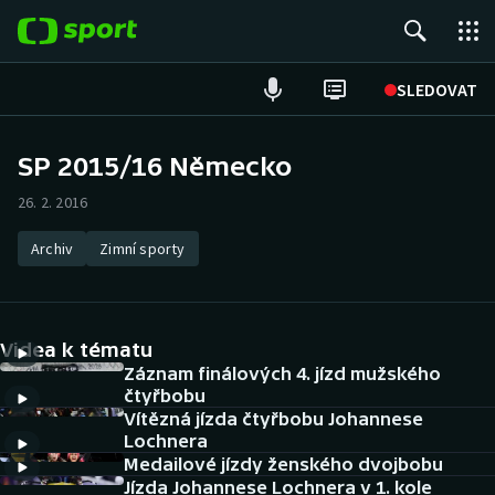
POPULÁRNÍ
SLEDOVAT
Fotbal
SP 2015/16 Německo
Hokej
26. 2. 2016
Tenis
Archiv
Zimní sporty
Atletika
Videa k tématu
Cyklistika
Záznam finálových 4. jízd mužského
čtyřbobu
DALŠÍ SPORTY
Vítězná jízda čtyřbobu Johannese
Lochnera
Americký fotbal
NEPŘEHLÉDNĚTE
Medailové jízdy ženského dvojbobu
Jízda Johannese Lochnera v 1. kole