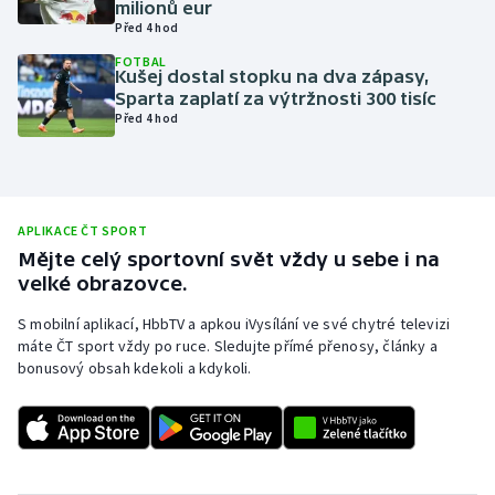
milionů eur
Před 4 hod
Olympijské hry
FOTBAL
Kušej dostal stopku na dva zápasy,
Parasport
Sparta zaplatí za výtržnosti 300 tisíc
Před 4 hod
Plavání
Plážový volejbal
APLIKACE ČT SPORT
Ragby
Mějte celý sportovní svět vždy u sebe i na
velké obrazovce.
Rychlobruslení
S mobilní aplikací, HbbTV a apkou iVysílání ve své chytré televizi
máte ČT sport vždy po ruce. Sledujte přímé přenosy, články a
Rychlostní kanoistika
bonusový obsah kdekoli a kdykoli.
Short track
Sportovní střelba