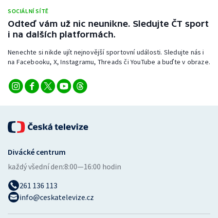
Stolní tenis
SOCIÁLNÍ SÍTĚ
Odteď vám už nic neunikne. Sledujte ČT sport
Triatlon
i na dalších platformách.
Nenechte si nikde ujít nejnovější sportovní události. Sledujte nás i
Veslování
na Facebooku, X, Instagramu, Threads či YouTube a buďte v obraze.
Vodní slalom
Volejbal
Ostatní
Divácké centrum
každý všední den:
8:00—16:00 hodin
261 136 113
info@ceskatelevize.cz