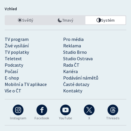
Vzhled
Světlý
Tmavý
Systém
TV program
Pro média
Živé vysílání
Reklama
TV poplatky
Studio Brno
Teletext
Studio Ostrava
Podcasty
Rada ČT
Počasí
Kariéra
E-shop
Podávání námětů
Mobilní a TV aplikace
Časté dotazy
Vše o ČT
Kontakty
Instagram
Facebook
YouTube
X
Threads