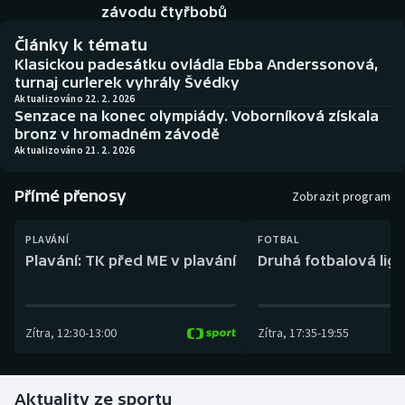
Baseball a softbal
Soutěže
závodu čtyřbobů
Články k tématu
Basketbal
Historické návraty
Klasickou padesátku ovládla Ebba Anderssonová,
turnaj curlerek vyhrály Švédky
Biatlon
Aplikace ČT sport
Aktualizováno 22. 2. 2026
Senzace na konec olympiády. Voborníková získala
bronz v hromadném závodě
Boby a skeleton
AZ kvíz
Aktualizováno 21. 2. 2026
Box
Přímé přenosy
Zobrazit program
Curling
PLAVÁNÍ
FOTBAL
Plavání: TK před ME v plavání
Druhá fotbalová liga
Dostihy
Florbal
Zítra
,
12:30
-
13:00
Zítra
,
17:35
-
19:55
Futsal
Aktuality ze sportu
Golf