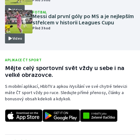
Olympijské hry
Video
FOTBAL
Messi dal první góly po MS a je nejlepším
střelcem v historii Leagues Cupu
Parasport
Před 3 hod
Video
Plavání
Plážový volejbal
APLIKACE ČT SPORT
Mějte celý sportovní svět vždy u sebe i na
Ragby
velké obrazovce.
Rychlobruslení
S mobilní aplikací, HbbTV a apkou iVysílání ve své chytré televizi
máte ČT sport vždy po ruce. Sledujte přímé přenosy, články a
bonusový obsah kdekoli a kdykoli.
Rychlostní kanoistika
Short track
Sportovní střelba