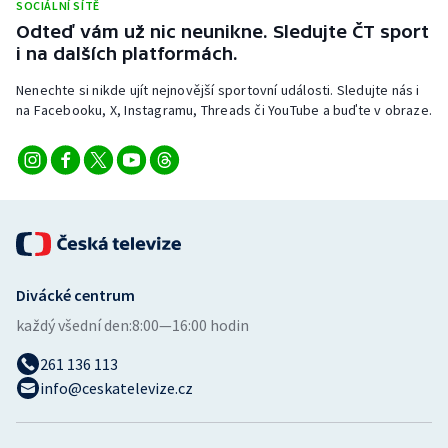
SOCIÁLNÍ SÍTĚ
Stolní tenis
Odteď vám už nic neunikne. Sledujte ČT sport
i na dalších platformách.
Triatlon
Nenechte si nikde ujít nejnovější sportovní události. Sledujte nás i
Veslování
na Facebooku, X, Instagramu, Threads či YouTube a buďte v obraze.
Vodní slalom
Volejbal
Ostatní
Divácké centrum
každý všední den:
8:00—16:00 hodin
261 136 113
info@ceskatelevize.cz