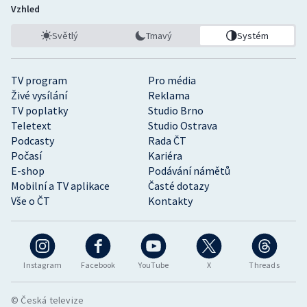
Vzhled
Světlý
Tmavý
Systém
TV program
Pro média
Živé vysílání
Reklama
TV poplatky
Studio Brno
Teletext
Studio Ostrava
Podcasty
Rada ČT
Počasí
Kariéra
E-shop
Podávání námětů
Mobilní a TV aplikace
Časté dotazy
Vše o ČT
Kontakty
Instagram
Facebook
YouTube
X
Threads
© Česká televize