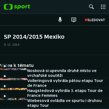
POPULÁRNÍ
SLEDOVAT
Fotbal
SP 2014/2015 Mexiko
Hokej
9. 11. 2014
Tenis
Videa k tématu
Atletika
Nosková si upevnila druhé místo ve
vrchařské soutěži
Cyklistika
Volleringová vyhrála pátou etapu Tour
de France
DALŠÍ SPORTY
Haugstedová vyhrála 3. etapu Tour de
France Femmes
Americký fotbal
Wiebesová ovládla ve spurtu i druhou
NEPŘEHLÉDNĚTE
etapu Tour