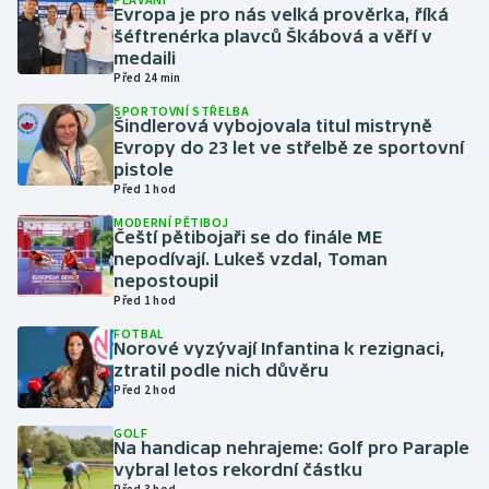
Evropa je pro nás velká prověrka, říká
šéftrenérka plavců Škábová a věří v
Gymnastika
medaili
Před 24 min
Házená
SPORTOVNÍ STŘELBA
Šindlerová vybojovala titul mistryně
Evropy do 23 let ve střelbě ze sportovní
Jezdectví
pistole
Před 1 hod
Judo
MODERNÍ PĚTIBOJ
Čeští pětibojaři se do finále ME
Krasobruslení
nepodívají. Lukeš vzdal, Toman
nepostoupil
Před 1 hod
Lezení
FOTBAL
Norové vyzývají Infantina k rezignaci,
Lyže a snowboard
ztratil podle nich důvěru
Před 2 hod
Moderní pětiboj
GOLF
Na handicap nehrajeme: Golf pro Paraple
Motorsport
vybral letos rekordní částku
Před 3 hod