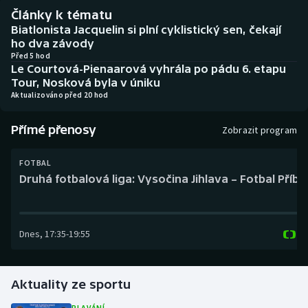
Baseball a softbal
Soutěže
Články k tématu
Biatlonista Jacquelin si plní cyklistický sen, čekají
Basketbal
Historické návraty
ho dva závody
Před 5 hod
Le Courtová-Pienaarová vyhrála po pádu 6. etapu
Biatlon
Aplikace ČT sport
Tour, Nosková byla v úniku
Aktualizováno před 20 hod
Boby a skeleton
AZ kvíz
Přímé přenosy
Zobrazit program
Box
FOTBAL
Curling
Druhá fotbalová liga: Vysočina Jihlava – Fotbal Příb
Dostihy
Dnes
,
17:35
-
19:55
Florbal
Futsal
Aktuality ze sportu
Golf
PLAVÁNÍ