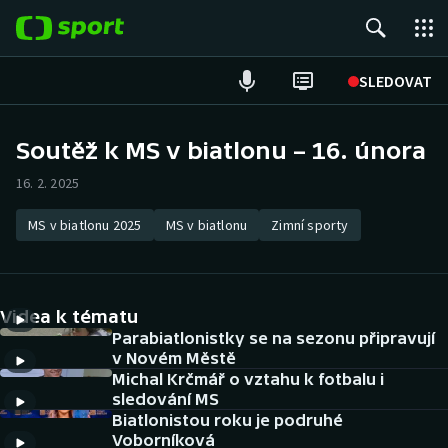
POPULÁRNÍ
SLEDOVAT
Fotbal
Soutěž k MS v biatlonu – 16. února
Hokej
16. 2. 2025
Tenis
MS v biatlonu 2025
MS v biatlonu
Zimní sporty
Atletika
Videa k tématu
Cyklistika
Parabiatlonistky se na sezonu připravují
v Novém Městě
DALŠÍ SPORTY
Michal Krčmář o vztahu k fotbalu i
sledování MS
Americký fotbal
NEPŘEHLÉDNĚTE
Biatlonistou roku je podruhé
Voborníková