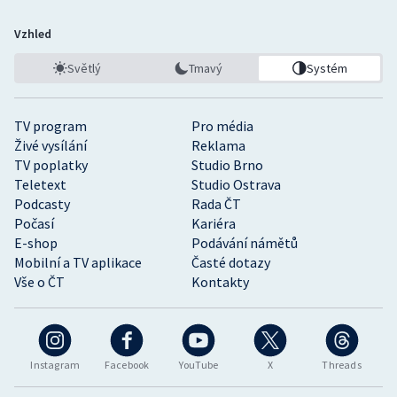
Vzhled
Světlý
Tmavý
Systém
TV program
Pro média
Živé vysílání
Reklama
TV poplatky
Studio Brno
Teletext
Studio Ostrava
Podcasty
Rada ČT
Počasí
Kariéra
E-shop
Podávání námětů
Mobilní a TV aplikace
Časté dotazy
Vše o ČT
Kontakty
Instagram
Facebook
YouTube
X
Threads