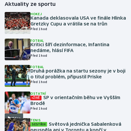
Aktuality ze sportu
Gymnastika
HOKEJ
Kanada deklasovala USA ve finále Hlinka
Gretzky Cupu a vrátila se na trůn
Házená
Před 1 hod
FOTBAL
Jezdectví
Kritici šíří dezinformace, Infantina
nedáme, hlásí FIFA
Judo
Před 1 hod
FOTBAL
Krasobruslení
Druhá porážka na startu sezony je v boji
o titul problém, připustil Priske
Před 1 hod
Lezení
OSTATNÍ
Lyže a snowboard
SP v orientačním běhu ve Vyšším
ŽIVĚ
Brodě
Před 1 hod
Moderní pětiboj
Video
TENIS
Světová jednička Sabalenková
SESTŘIH
Motorsport
neuspěla ani v Torontu a končí v