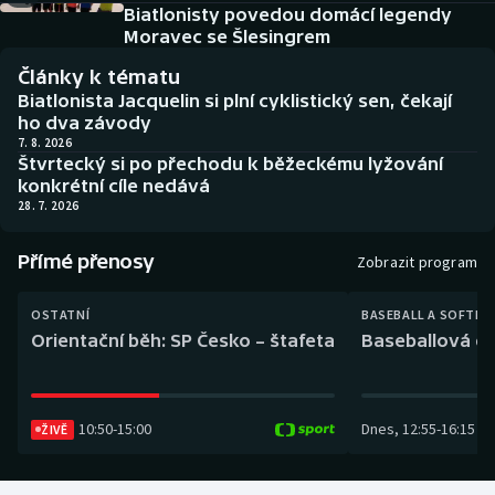
Baseball a softbal
Soutěže
Biatlonisty povedou domácí legendy
Moravec se Šlesingrem
Basketbal
Historické návraty
Články k tématu
Biatlonista Jacquelin si plní cyklistický sen, čekají
Biatlon
Aplikace ČT sport
ho dva závody
7. 8. 2026
Štvrtecký si po přechodu k běžeckému lyžování
Boby a skeleton
AZ kvíz
konkrétní cíle nedává
28. 7. 2026
Box
Přímé přenosy
Zobrazit program
Curling
OSTATNÍ
BASEBALL A SOFTBA
Dostihy
Orientační běh: SP Česko – štafeta
Baseballová ex
Florbal
10:50
-
15:00
Dnes
,
12:55
-
16:15
ŽIVĚ
Futsal
Golf