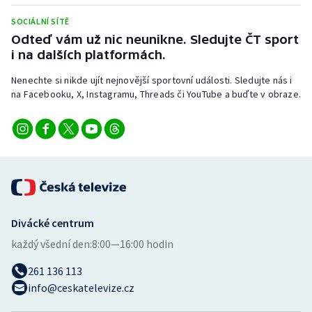
Stolní tenis
SOCIÁLNÍ SÍTĚ
Odteď vám už nic neunikne. Sledujte ČT sport
Triatlon
i na dalších platformách.
Veslování
Nenechte si nikde ujít nejnovější sportovní události. Sledujte nás i
na Facebooku, X, Instagramu, Threads či YouTube a buďte v obraze.
Vodní slalom
Volejbal
Ostatní
Divácké centrum
každý všední den:
8:00—16:00 hodin
261 136 113
info@ceskatelevize.cz