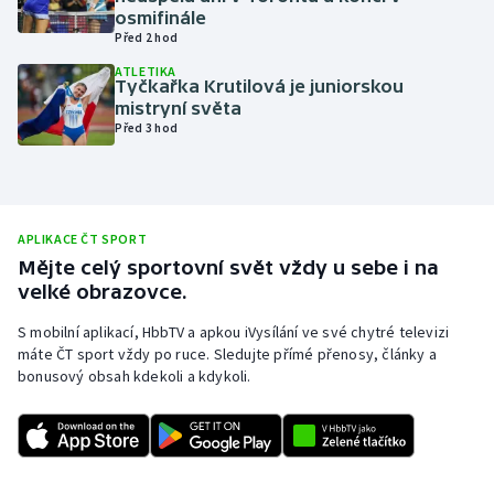
osmifinále
Olympijské hry
Před 2 hod
ATLETIKA
Parasport
Tyčkařka Krutilová je juniorskou
mistryní světa
Před 3 hod
Plavání
Plážový volejbal
APLIKACE ČT SPORT
Ragby
Mějte celý sportovní svět vždy u sebe i na
velké obrazovce.
Rychlobruslení
S mobilní aplikací, HbbTV a apkou iVysílání ve své chytré televizi
Rychlostní kanoistika
máte ČT sport vždy po ruce. Sledujte přímé přenosy, články a
bonusový obsah kdekoli a kdykoli.
Short track
Sportovní střelba