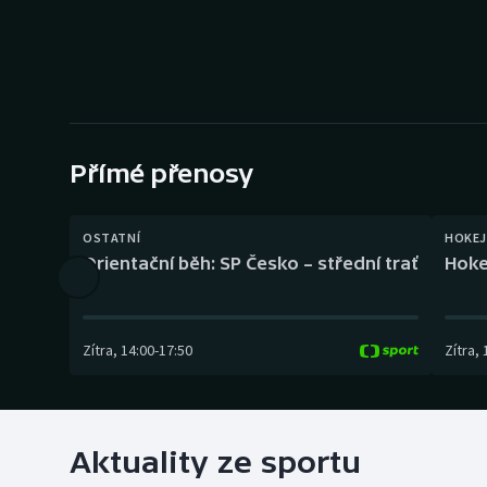
Curling
Dostihy
Florbal
Futsal
Přímé přenosy
Golf
OSTATNÍ
HOKEJ
Orientační běh: SP Česko – střední trať
Hoke
Gymnastika
Zítra
,
14:00
-
17:50
Zítra
,
Aktuality ze sportu