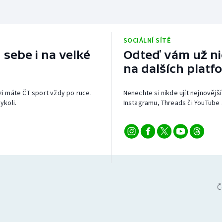
SOCIÁLNÍ SÍTĚ
 sebe i na velké
Odteď vám už nic
na dalších platf
izi máte ČT sport vždy po ruce.
Nenechte si nikde ujít nejnovější
ykoli.
Instagramu, Threads či YouTube 
Č