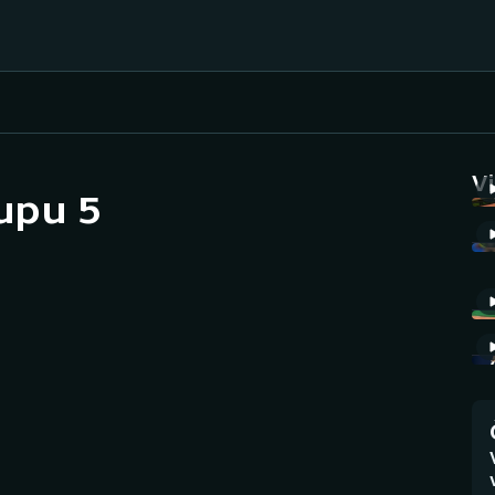
Házená
Ragby
V
upu 5
Jezdectví
Rychlobruslení
Rychlostní
Judo
kanoistika
Krasobruslení
Short track
Lezení
Sportovní střelba
Lyže a snowboard
Stolní tenis