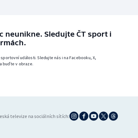
 neunikne. Sledujte ČT sport i
ormách.
 sportovní události. Sledujte nás i na Facebooku, X,
a buďte v obraze.
eská televize na sociálních sítích: