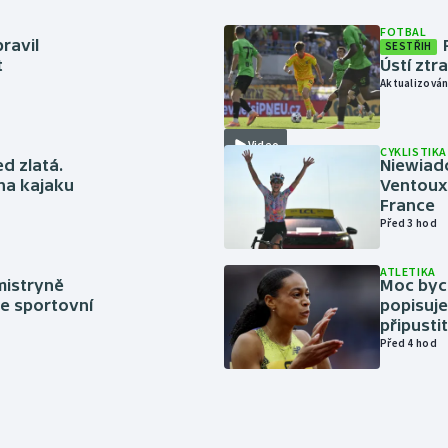
FOTBAL
ravil
SESTŘIH
t
Ústí ztr
Aktualizován
Video
CYKLISTIKA
ed zlatá.
Niewiad
 na kajaku
Ventoux 
France
Před 3 hod
ATLETIKA
mistryně
Moc bych
ze sportovní
popisuje
připustit
Před 4 hod