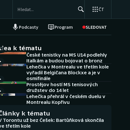
ČT
Podcasty
Program
SLEDOVAT
NEPŘEHLÉDNĚTE
Soutěže
idea k tématu
České tenistky na MS U14 podlehly
Historické návraty
Italkám a budou bojovat o bronz
Lehečka v Montrealu ve třetím kole
Aplikace ČT sport
vyřadil Belgičana Blockxe a je v
osmifinále
AZ kvíz
Prostějov hostí MS tenisových
družstev do 14 let
Lehečka přehrál v českém duelu v
Montrealu Kopřivu
Články k tématu
V Torontu už bez Češek: Bartůňková skončila
ve třetím kole