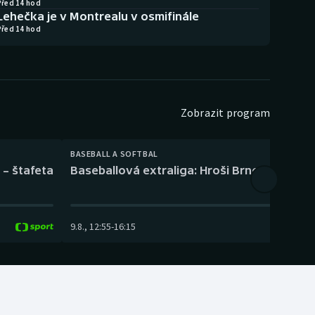
Před 14 hod
Lehečka je v Montrealu v osmifinále
Před 14 hod
Zobrazit program
BASEBALL A SOFTBAL
 – štafeta
Baseballová extraliga: Hroši Brno – Eagles
9.8.
,
12:55
-
16:15