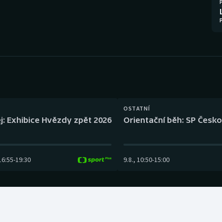
Moderní pětiboj
Triatlon
Motorsport
Veslování
Olympijské hry
Vodní slalom
Parasport
Volejbal
Plavání
Ostatní
OSTATNÍ
j: Exhibice Hvězdy zpět 2026
Orientační běh: SP Česko
Plážový volejbal
16:55
-
19:30
9.8.
,
10:50
-
15:00