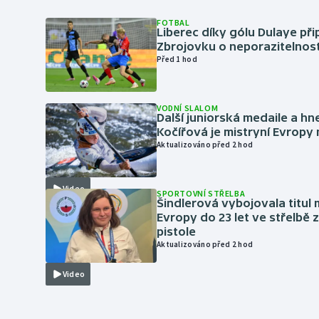
FOTBAL
Liberec díky gólu Dulaye přip
Zbrojovku o neporazitelnos
Před 1 hod
VODNÍ SLALOM
Další juniorská medaile a hn
Kočířová je mistryní Evropy
Aktualizováno před 2 hod
Video
SPORTOVNÍ STŘELBA
Šindlerová vybojovala titul 
Evropy do 23 let ve střelbě 
pistole
Aktualizováno před 2 hod
Video