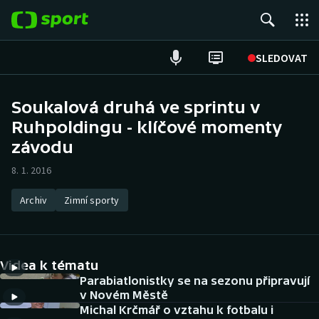
POPULÁRNÍ
SLEDOVAT
Fotbal
Soukalová druhá ve sprintu v
Ruhpoldingu - klíčové momenty
Hokej
závodu
Tenis
8. 1. 2016
Atletika
Archiv
Zimní sporty
Cyklistika
DALŠÍ SPORTY
Videa k tématu
Parabiatlonistky se na sezonu připravují
Americký fotbal
NEPŘEHLÉDNĚTE
v Novém Městě
Michal Krčmář o vztahu k fotbalu i