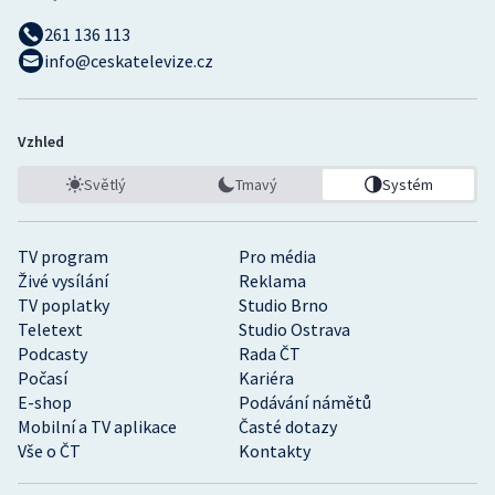
261 136 113
info@ceskatelevize.cz
Vzhled
Světlý
Tmavý
Systém
TV program
Pro média
Živé vysílání
Reklama
TV poplatky
Studio Brno
Teletext
Studio Ostrava
Podcasty
Rada ČT
Počasí
Kariéra
E-shop
Podávání námětů
Mobilní a TV aplikace
Časté dotazy
Vše o ČT
Kontakty