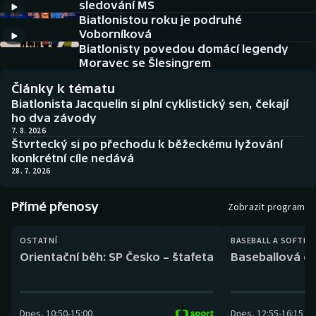
sledování MS
Baseball a softbal
Soutěže
Biatlonistou roku je podruhé
Voborníková
Basketbal
Historické návraty
Biatlonisty povedou domácí legendy
Moravec se Šlesingrem
Biatlon
Aplikace ČT sport
Články k tématu
Biatlonista Jacquelin si plní cyklistický sen, čekají
Boby a skeleton
AZ kvíz
ho dva závody
7. 8. 2026
Štvrtecký si po přechodu k běžeckému lyžování
Box
konkrétní cíle nedává
28. 7. 2026
Curling
Přímé přenosy
Zobrazit program
Dostihy
OSTATNÍ
BASEBALL A SOFTBA
Florbal
Orientační běh: SP Česko – štafeta
Baseballová ex
Futsal
Dnes
,
10:50
-
15:00
Dnes
,
12:55
-
16:15
Golf