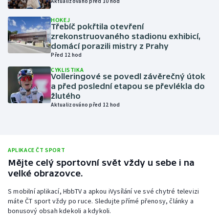
Aktualizováno před 10 hod
Olympijské hry
HOKEJ
Třebíč pokřtila otevření
zrekonstruovaného stadionu exhibicí,
Parasport
domácí porazili mistry z Prahy
Před 12 hod
Plavání
CYKLISTIKA
Volleringové se povedl závěrečný útok
Plážový volejbal
a před poslední etapou se převlékla do
žlutého
Aktualizováno před 12 hod
Ragby
Rychlobruslení
APLIKACE ČT SPORT
Rychlostní kanoistika
Mějte celý sportovní svět vždy u sebe i na
velké obrazovce.
Short track
S mobilní aplikací, HbbTV a apkou iVysílání ve své chytré televizi
máte ČT sport vždy po ruce. Sledujte přímé přenosy, články a
Sportovní střelba
bonusový obsah kdekoli a kdykoli.