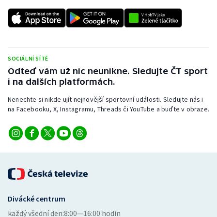
Stolní tenis
Triatlon
Veslování
SOCIÁLNÍ SÍTĚ
Odteď vám už nic neunikne. Sledujte ČT sport
Vodní slalom
i na dalších platformách.
Volejbal
Nenechte si nikde ujít nejnovější sportovní události. Sledujte nás i
na Facebooku, X, Instagramu, Threads či YouTube a buďte v obraze.
Ostatní
Divácké centrum
každý všední den:
8:00—16:00 hodin