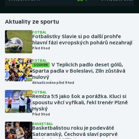
Gymnastika
Aktuality ze sportu
Házená
FOTBAL
Fotbalistky Slavie si po další prohře
hlavní fázi evropských pohárů nezahrají
Jezdectví
Před 8 hod
Judo
FOTBAL
V Teplicích padlo deset gólů,
SOUHRN
Sparta padla v Boleslavi, Zlín zůstává
Krasobruslení
nulový
Aktualizováno před 9 hod
Lezení
FOTBAL
Remíza 5:5 jako šok a porážka. Kluci si
spoustu věcí vyříkali, řekl trenér Plzně
Lyže a snowboard
Hyský
Před 9 hod
Moderní pětiboj
BASKETBAL
Basketbalistou roku je podeváté
Motorsport
Satoranský, Čechová slaví poprvé