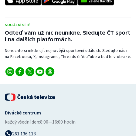
Stolní tenis
Triatlon
SOCIÁLNÍ SÍTĚ
Odteď vám už nic neunikne. Sledujte ČT sport
Veslování
i na dalších platformách.
Vodní slalom
Nenechte si nikde ujít nejnovější sportovní události. Sledujte nás i
na Facebooku, X, Instagramu, Threads či YouTube a buďte v obraze.
Volejbal
Ostatní
Divácké centrum
každý všední den:
8:00—16:00 hodin
261 136 113