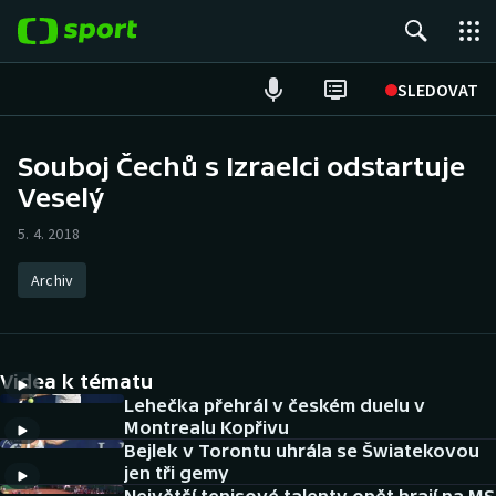
POPULÁRNÍ
SLEDOVAT
Fotbal
Souboj Čechů s Izraelci odstartuje
Veselý
Hokej
5. 4. 2018
Tenis
Archiv
Atletika
Cyklistika
Videa k tématu
DALŠÍ SPORTY
Lehečka přehrál v českém duelu v
Montrealu Kopřivu
Bejlek v Torontu uhrála se Šwiatekovou
Americký fotbal
NEPŘEHLÉDNĚTE
jen tři gemy