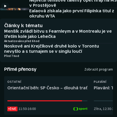
Největší tenisové talenty opět hrají na MS
Baseball a softbal
Soutěže
v Prostějově
Ealaová získala jako první Filipínka titul z
Basketbal
Historické návraty
okruhu WTA
Články k tématu
Biatlon
Aplikace ČT sport
Menšík zvládl bitvu s Fearnleym a v Montrealu je ve
třetím kole jako Lehečka
Boby a skeleton
AZ kvíz
Aktualizováno před 6 hod
Noskové ani Krejčíkové druhé kolo v Torontu
nevyšlo a s turnajem se v singlu loučí
Box
Před 7 hod
Curling
Přímé přenosy
Zobrazit program
Dostihy
OSTATNÍ
PLAVÁNÍ
Orientační běh: SP Česko – dlouhá trať
Plavání: TK
Florbal
Futsal
11:50
-
16:00
Zítra
,
12:30
-
13:
ŽIVĚ
Golf