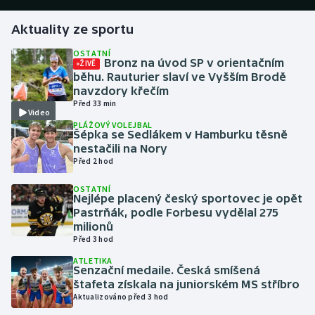
Aktuality ze sportu
Gymnastika
OSTATNÍ
Bronz na úvod SP v orientačním
ŽIVĚ
Házená
běhu. Rauturier slaví ve Vyšším Brodě
navzdory křečím
Jezdectví
Před 33 min
Video
PLÁŽOVÝ VOLEJBAL
Judo
Šépka se Sedlákem v Hamburku těsně
nestačili na Nory
Před 2 hod
Krasobruslení
OSTATNÍ
Nejlépe placený český sportovec je opět
Lezení
Pastrňák, podle Forbesu vydělal 275
milionů
Lyže a snowboard
Před 3 hod
ATLETIKA
Moderní pětiboj
Senzační medaile. Česká smíšená
štafeta získala na juniorském MS stříbro
Aktualizováno před 3 hod
Motorsport