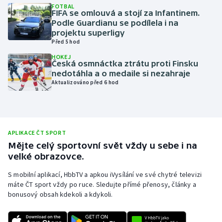
FOTBAL
FIFA se omlouvá a stojí za Infantinem.
Olympijské hry
Podle Guardianu se podílela i na
projektu superligy
Parasport
Před 5 hod
HOKEJ
Plavání
Česká osmnáctka ztrátu proti Finsku
nedotáhla a o medaile si nezahraje
Aktualizováno před 6 hod
Plážový volejbal
Ragby
Rychlobruslení
APLIKACE ČT SPORT
Mějte celý sportovní svět vždy u sebe i na
velké obrazovce.
Rychlostní kanoistika
S mobilní aplikací, HbbTV a apkou iVysílání ve své chytré televizi
Short track
máte ČT sport vždy po ruce. Sledujte přímé přenosy, články a
bonusový obsah kdekoli a kdykoli.
Sportovní střelba