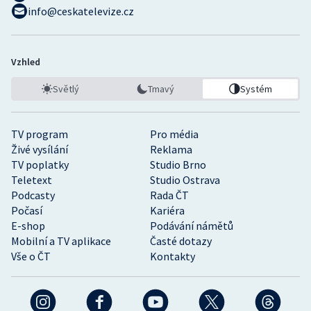
info@ceskatelevize.cz
Vzhled
Světlý
Tmavý
Systém
TV program
Pro média
Živé vysílání
Reklama
TV poplatky
Studio Brno
Teletext
Studio Ostrava
Podcasty
Rada ČT
Počasí
Kariéra
E-shop
Podávání námětů
Mobilní a TV aplikace
Časté dotazy
Vše o ČT
Kontakty