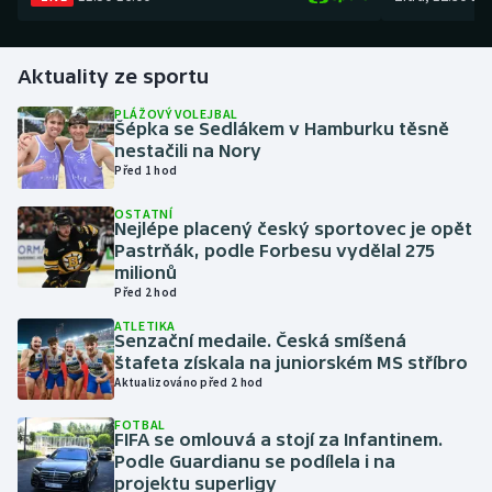
Gymnastika
Aktuality ze sportu
Házená
PLÁŽOVÝ VOLEJBAL
Šépka se Sedlákem v Hamburku těsně
nestačili na Nory
Jezdectví
Před 1 hod
Judo
OSTATNÍ
Nejlépe placený český sportovec je opět
Pastrňák, podle Forbesu vydělal 275
Krasobruslení
milionů
Před 2 hod
Lezení
ATLETIKA
Senzační medaile. Česká smíšená
štafeta získala na juniorském MS stříbro
Lyže a snowboard
Aktualizováno před 2 hod
Moderní pětiboj
FOTBAL
FIFA se omlouvá a stojí za Infantinem.
Podle Guardianu se podílela i na
Motorsport
projektu superligy