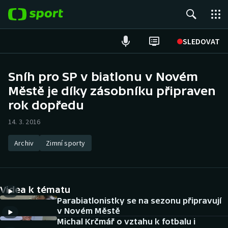
POPULÁRNÍ
SLEDOVAT
Fotbal
Sníh pro SP v biatlonu v Novém
Městě je díky zásobníku připraven
Hokej
rok dopředu
Tenis
14. 3. 2016
Atletika
Archiv
Zimní sporty
Cyklistika
DALŠÍ SPORTY
Videa k tématu
Parabiatlonistky se na sezonu připravují
Americký fotbal
NEPŘEHLÉDNĚTE
v Novém Městě
Michal Krčmář o vztahu k fotbalu i