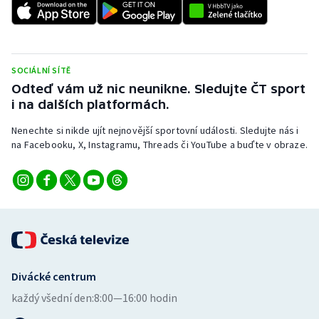
Stolní tenis
Triatlon
SOCIÁLNÍ SÍTĚ
Veslování
Odteď vám už nic neunikne. Sledujte ČT sport
i na dalších platformách.
Vodní slalom
Nenechte si nikde ujít nejnovější sportovní události. Sledujte nás i
na Facebooku, X, Instagramu, Threads či YouTube a buďte v obraze.
Volejbal
Ostatní
Divácké centrum
každý všední den:
8:00—16:00 hodin