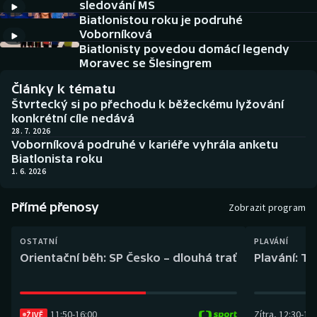
sledování MS
Baseball a softbal
Soutěže
Biatlonistou roku je podruhé
Voborníková
Basketbal
Historické návraty
Biatlonisty povedou domácí legendy
Moravec se Šlesingrem
Biatlon
Aplikace ČT sport
Články k tématu
Štvrtecký si po přechodu k běžeckému lyžování
Boby a skeleton
AZ kvíz
konkrétní cíle nedává
28. 7. 2026
Voborníková podruhé v kariéře vyhrála anketu
Box
Biatlonista roku
1. 6. 2026
Curling
Přímé přenosy
Zobrazit program
Dostihy
OSTATNÍ
PLAVÁNÍ
Florbal
Orientační běh: SP Česko – dlouhá trať
Plavání: TK
Futsal
11:50
-
16:00
Zítra
,
12:30
-
13:
Golf
ŽIVĚ