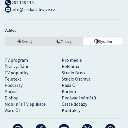
261 136 113
info@ceskatelevize.cz
Vzhled
Světlý
Tmavý
Systém
TV program
Pro média
Živé vysílání
Reklama
TV poplatky
Studio Brno
Teletext
Studio Ostrava
Podcasty
Rada ČT
Počasí
Kariéra
E-shop
Podávání námětů
Mobilní a TV aplikace
Časté dotazy
Vše o ČT
Kontakty