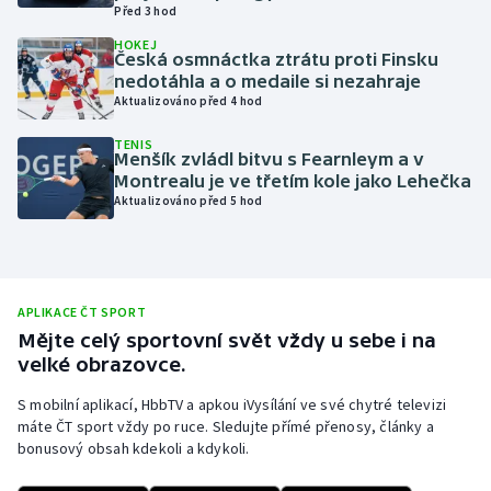
Před 3 hod
Olympijské hry
HOKEJ
Česká osmnáctka ztrátu proti Finsku
nedotáhla a o medaile si nezahraje
Parasport
Aktualizováno před 4 hod
Plavání
TENIS
Menšík zvládl bitvu s Fearnleym a v
Montrealu je ve třetím kole jako Lehečka
Plážový volejbal
Aktualizováno před 5 hod
Ragby
Rychlobruslení
APLIKACE ČT SPORT
Mějte celý sportovní svět vždy u sebe i na
Rychlostní kanoistika
velké obrazovce.
Short track
S mobilní aplikací, HbbTV a apkou iVysílání ve své chytré televizi
máte ČT sport vždy po ruce. Sledujte přímé přenosy, články a
bonusový obsah kdekoli a kdykoli.
Sportovní střelba