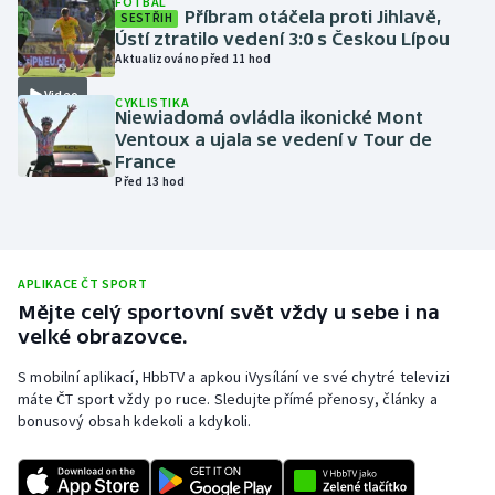
FOTBAL
Příbram otáčela proti Jihlavě,
SESTŘIH
Olympijské hry
Ústí ztratilo vedení 3:0 s Českou Lípou
Aktualizováno před 11 hod
Parasport
Video
CYKLISTIKA
Niewiadomá ovládla ikonické Mont
Plavání
Ventoux a ujala se vedení v Tour de
France
Před 13 hod
Plážový volejbal
Ragby
APLIKACE ČT SPORT
Rychlobruslení
Mějte celý sportovní svět vždy u sebe i na
velké obrazovce.
Rychlostní kanoistika
S mobilní aplikací, HbbTV a apkou iVysílání ve své chytré televizi
máte ČT sport vždy po ruce. Sledujte přímé přenosy, články a
Short track
bonusový obsah kdekoli a kdykoli.
Sportovní střelba