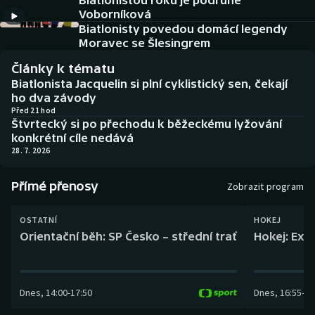
Biatlonistou roku je podruhé
Baseball a softbal
Soutěže
Voborníková
Biatlonisty povedou domácí legendy
Basketbal
Historické návraty
Moravec se Šlesingrem
Články k tématu
Biatlon
Aplikace ČT sport
Biatlonista Jacquelin si plní cyklistický sen, čekají
ho dva závody
Boby a skeleton
AZ kvíz
Před 21 hod
Štvrtecký si po přechodu k běžeckému lyžování
konkrétní cíle nedává
Box
28. 7. 2026
Curling
Přímé přenosy
Zobrazit program
Dostihy
OSTATNÍ
HOKEJ
Orientační běh: SP Česko – střední trať
Hokej: Exh
Florbal
Futsal
Dnes
,
14:00
-
17:50
Dnes
,
16:55
-
19
Golf