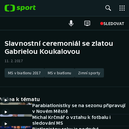
POPULÁRNÍ
SLEDOVAT
Fotbal
Slavnostní ceremoniál se zlatou
Gabrielou Koukalovou
Hokej
11. 2. 2017
Tenis
MS v biatlonu 2017
MS v biatlonu
Zimní sporty
Atletika
Cyklistika
Videa k tématu
DALŠÍ SPORTY
Parabiatlonistky se na sezonu připravují
v Novém Městě
Michal Krčmář o vztahu k fotbalu i
Americký fotbal
NEPŘEHLÉDNĚTE
sledování MS