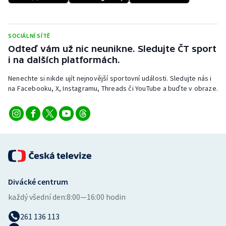
Stolní tenis
Triatlon
SOCIÁLNÍ SÍTĚ
Odteď vám už nic neunikne. Sledujte ČT sport
Veslování
i na dalších platformách.
Nenechte si nikde ujít nejnovější sportovní události. Sledujte nás i
Vodní slalom
na Facebooku, X, Instagramu, Threads či YouTube a buďte v obraze.
Volejbal
Ostatní
Divácké centrum
každý všední den:
8:00—16:00 hodin
261 136 113