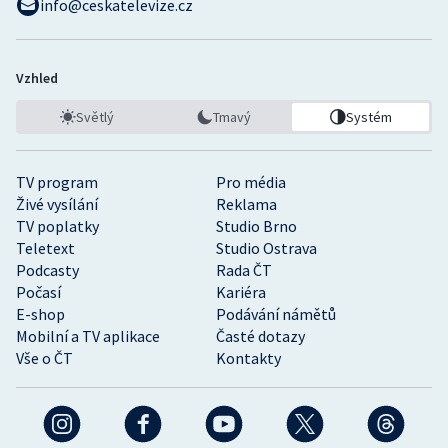
info@ceskatelevize.cz
Vzhled
Světlý
Tmavý
Systém
TV program
Pro média
Živé vysílání
Reklama
TV poplatky
Studio Brno
Teletext
Studio Ostrava
Podcasty
Rada ČT
Počasí
Kariéra
E-shop
Podávání námětů
Mobilní a TV aplikace
Časté dotazy
Vše o ČT
Kontakty