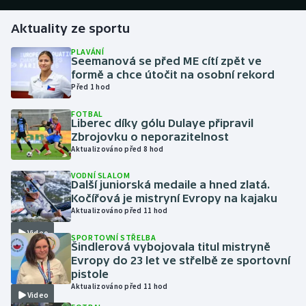
Aktuality ze sportu
Gymnastika
PLAVÁNÍ
Seemanová se před ME cítí zpět ve
Házená
formě a chce útočit na osobní rekord
Před 1 hod
Jezdectví
FOTBAL
Liberec díky gólu Dulaye připravil
Judo
Zbrojovku o neporazitelnost
Aktualizováno před 8 hod
Krasobruslení
VODNÍ SLALOM
Další juniorská medaile a hned zlatá.
Lezení
Kočířová je mistryní Evropy na kajaku
Aktualizováno před 11 hod
Lyže a snowboard
Video
SPORTOVNÍ STŘELBA
Šindlerová vybojovala titul mistryně
Moderní pětiboj
Evropy do 23 let ve střelbě ze sportovní
pistole
Aktualizováno před 11 hod
Motorsport
Video