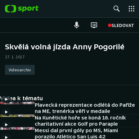
POPULÁRNÍ
SLEDOVAT
Fotbal
Skvělá volná jízda Anny Pogorilé
Hokej
27. 1. 2017
Tenis
Videoarchiv
Atletika
Videa k tématu
Cyklistika
Plavecká reprezentace odlétá do Paříže
na ME, trenérka věří v medaile
DALŠÍ SPORTY
Na Kunětické hoře se koná 16. ročník
charitativní akce Golf pro Paraple
Americký fotbal
NEPŘEHLÉDNĚTE
Messi dal první góly po MS, Miami
porazilo Atlético San Luis 4:2