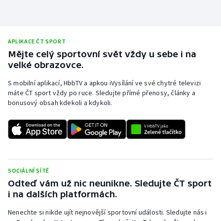
Olympijské hry
Parasport
APLIKACE ČT SPORT
Mějte celý sportovní svět vždy u sebe i na
Plavání
velké obrazovce.
S mobilní aplikací, HbbTV a apkou iVysílání ve své chytré televizi
Plážový volejbal
máte ČT sport vždy po ruce. Sledujte přímé přenosy, články a
bonusový obsah kdekoli a kdykoli.
Ragby
Rychlobruslení
Rychlostní kanoistika
SOCIÁLNÍ SÍTĚ
Short track
Odteď vám už nic neunikne. Sledujte ČT sport
i na dalších platformách.
Sportovní střelba
Nenechte si nikde ujít nejnovější sportovní události. Sledujte nás i