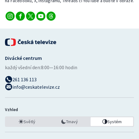
na Facebooku, X, Instagramu, Threads či YouTube a buďte v obraze.
Stolní tenis
Triatlon
Veslování
Vodní slalom
Divácké centrum
Volejbal
každý všední den:
8:00—16:00 hodin
Ostatní
261 136 113
info@ceskatelevize.cz
Vzhled
Světlý
Tmavý
Systém