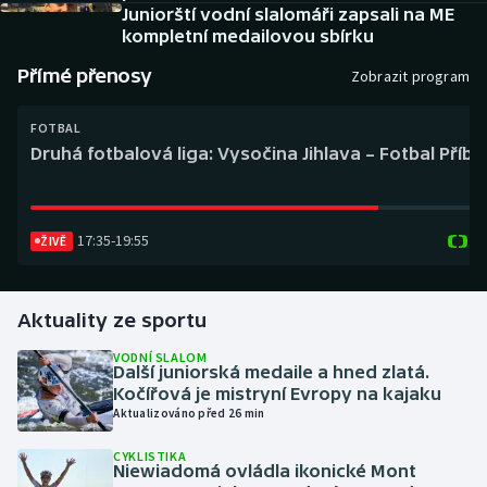
Baseball a softbal
Soutěže
Juniorští vodní slalomáři zapsali na ME
kompletní medailovou sbírku
Basketbal
Historické návraty
Přímé přenosy
Zobrazit program
Biatlon
Aplikace ČT sport
FOTBAL
Druhá fotbalová liga: Vysočina Jihlava – Fotbal Příb
Boby a skeleton
AZ kvíz
Box
17:35
-
19:55
ŽIVĚ
Curling
Aktuality ze sportu
Dostihy
VODNÍ SLALOM
Další juniorská medaile a hned zlatá.
Florbal
Kočířová je mistryní Evropy na kajaku
Aktualizováno před 26 min
Futsal
CYKLISTIKA
Niewiadomá ovládla ikonické Mont
Golf