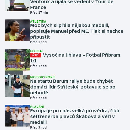
Ventoux a ujala se vedení v Tour de
France
Před 27 min
Gymnastika
ATLETIKA
Moc bych si přála nějakou medaili,
Házená
popisuje Manuel před ME. Tlak si nechce
připustit
Jezdectví
Před 1 hod
FOTBAL
Vysočina Jihlava – Fotbal Příbram
Judo
ŽIVĚ
1:1
Před 1 hod
Krasobruslení
Video
MOTORSPORT
Na startu Barum rallye bude chybět
Lezení
domácí lídr Stříteský, zotavuje se po
nehodě
Lyže a snowboard
Před 2 hod
PLAVÁNÍ
Moderní pětiboj
Evropa je pro nás velká prověrka, říká
šéftrenérka plavců Škábová a věří v
medaili
Motorsport
Před 3 hod