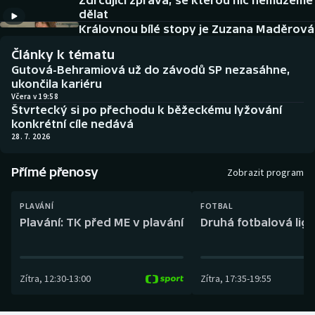
Zdrcující zpráva, se kterou nic nemůžeme
Baseball a softbal
Soutěže
dělat
Královnou bílé stopy je Zuzana Maděrová
Basketbal
Historické návraty
Články k tématu
Gutová-Behramiová už do závodů SP nezasáhne,
Biatlon
Aplikace ČT sport
ukončila kariéru
Včera v 19:58
Štvrtecký si po přechodu k běžeckému lyžování
Boby a skeleton
AZ kvíz
konkrétní cíle nedává
28. 7. 2026
Box
Přímé přenosy
Zobrazit program
Curling
PLAVÁNÍ
FOTBAL
Dostihy
Plavání: TK před ME v plavání
Druhá fotbalová liga
Florbal
Zítra
,
12:30
-
13:00
Zítra
,
17:35
-
19:55
Futsal
Golf