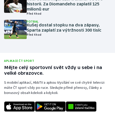
historii. Za Diomandeho zaplatil 125
Olympijské hry
milionů eur
Před 4 hod
Parasport
FOTBAL
Kušej dostal stopku na dva zápasy,
Sparta zaplatí za výtržnosti 300 tisíc
Plavání
Před 4 hod
Plážový volejbal
Ragby
APLIKACE ČT SPORT
Mějte celý sportovní svět vždy u sebe i na
Rychlobruslení
velké obrazovce.
Rychlostní kanoistika
S mobilní aplikací, HbbTV a apkou iVysílání ve své chytré televizi
máte ČT sport vždy po ruce. Sledujte přímé přenosy, články a
bonusový obsah kdekoli a kdykoli.
Short track
Sportovní střelba