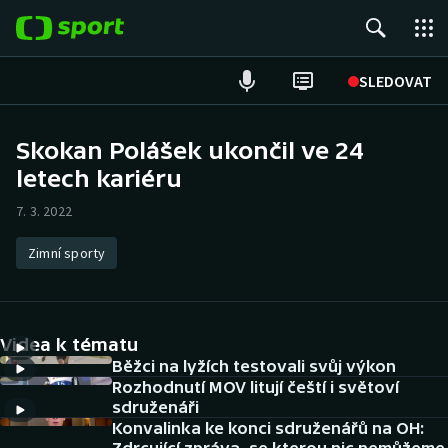
POPULÁRNÍ
SLEDOVAT
Fotbal
Skokan Polášek ukončil ve 24
letech kariéru
Hokej
7. 3. 2022
Tenis
Zimní sporty
Atletika
Cyklistika
Videa k tématu
DALŠÍ SPORTY
Běžci na lyžích testovali svůj výkon
Rozhodnutí MOV litují čeští i světoví
sdruženáři
Americký fotbal
NEPŘEHLÉDNĚTE
Konvalinka ke konci sdruženářů na OH: