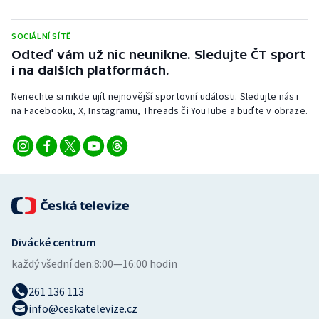
Stolní tenis
SOCIÁLNÍ SÍTĚ
Triatlon
Odteď vám už nic neunikne. Sledujte ČT sport
i na dalších platformách.
Veslování
Nenechte si nikde ujít nejnovější sportovní události. Sledujte nás i
na Facebooku, X, Instagramu, Threads či YouTube a buďte v obraze.
Vodní slalom
Volejbal
Ostatní
Divácké centrum
každý všední den:
8:00—16:00 hodin
261 136 113
info@ceskatelevize.cz