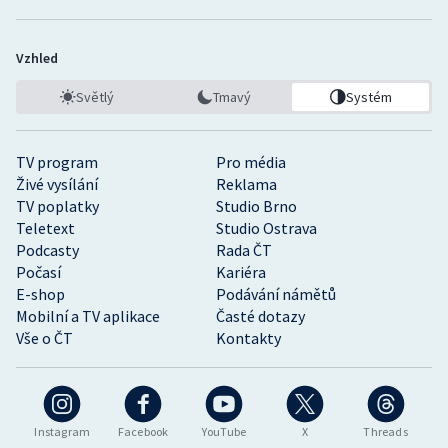
Vzhled
Světlý
Tmavý
Systém
TV program
Pro média
Živé vysílání
Reklama
TV poplatky
Studio Brno
Teletext
Studio Ostrava
Podcasty
Rada ČT
Počasí
Kariéra
E-shop
Podávání námětů
Mobilní a TV aplikace
Časté dotazy
Vše o ČT
Kontakty
Instagram
Facebook
YouTube
X
Threads