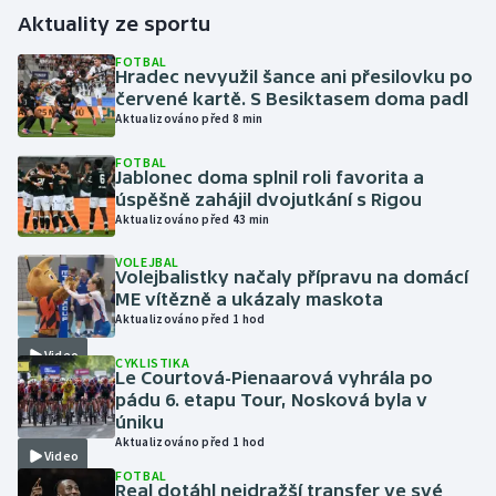
Aktuality ze sportu
Gymnastika
FOTBAL
Hradec nevyužil šance ani přesilovku po
červené kartě. S Besiktasem doma padl
Házená
Aktualizováno před 8 min
Jezdectví
FOTBAL
Jablonec doma splnil roli favorita a
úspěšně zahájil dvojutkání s Rigou
Judo
Aktualizováno před 43 min
Krasobruslení
VOLEJBAL
Volejbalistky načaly přípravu na domácí
ME vítězně a ukázaly maskota
Lezení
Aktualizováno před 1 hod
Video
CYKLISTIKA
Lyže a snowboard
Le Courtová-Pienaarová vyhrála po
pádu 6. etapu Tour, Nosková byla v
Moderní pětiboj
úniku
Aktualizováno před 1 hod
Video
Motorsport
FOTBAL
Real dotáhl nejdražší transfer ve své