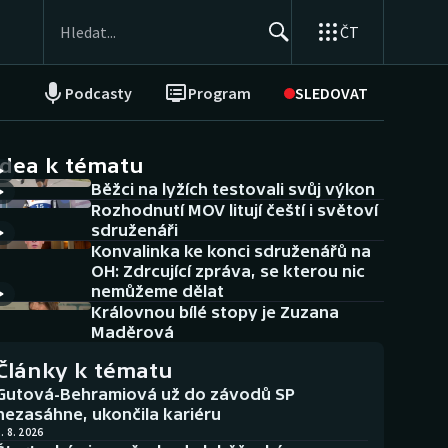
ČT
Podcasty
Program
SLEDOVAT
NEPŘEHLÉDNĚTE
Soutěže
idea k tématu
Běžci na lyžích testovali svůj výkon
Historické návraty
Rozhodnutí MOV litují čeští i světoví
sdruženáři
Aplikace ČT sport
Konvalinka ke konci sdruženářů na
OH: Zdrcující zpráva, se kterou nic
AZ kvíz
nemůžeme dělat
Královnou bílé stopy je Zuzana
Maděrová
Články k tématu
Gutová-Behramiová už do závodů SP
nezasáhne, ukončila kariéru
. 8. 2026