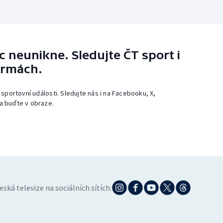
 neunikne. Sledujte ČT sport i
ormách.
 sportovní události. Sledujte nás i na Facebooku, X,
a buďte v obraze.
eská televize na sociálních sítích: