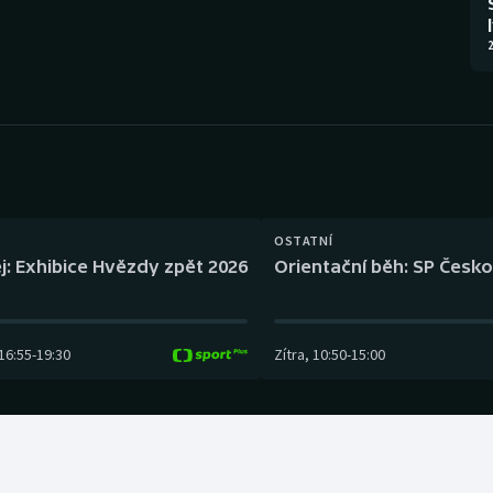
Moderní pětiboj
Triatlon
2
Motorsport
Veslování
Olympijské hry
Vodní slalom
Parasport
Volejbal
Plavání
Ostatní
OSTATNÍ
j: Exhibice Hvězdy zpět 2026
Orientační běh: SP Česko
Plážový volejbal
16:55
-
19:30
Zítra
,
10:50
-
15:00