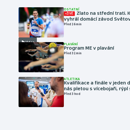
OSTATNÍ
Zlato na střední trati. 
ŽIVĚ
vyhrál domácí závod Světo
Před 16 min
Video
PLAVÁNÍ
Program ME v plavání
Před 32 min
ATLETIKA
Kvalifikace a finále v jeden d
nás pletou s vícebojaři, rýpl
Před 3 hod