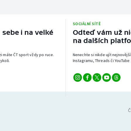
SOCIÁLNÍ SÍTĚ
 sebe i na velké
Odteď vám už nic
na dalších platf
izi máte ČT sport vždy po ruce.
Nenechte si nikde ujít nejnovější
ykoli.
Instagramu, Threads či YouTube 
Č