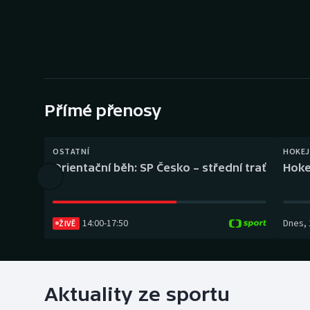
Curling
Dostihy
Florbal
Futsal
Přímé přenosy
Golf
OSTATNÍ
HOKEJ
Orientační běh: SP Česko – střední trať
Hoke
Gymnastika
14:00
-
17:50
Dnes
,
ŽIVĚ
Aktuality ze sportu