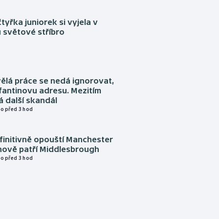
tyřka juniorek si vyjela v
 světové stříbro
ělá práce se nedá ignorovat,
nfantinovu adresu. Mezitím
 další skandál
o před 3 hod
finitivně opouští Manchester
nově patří Middlesbrough
o před 3 hod