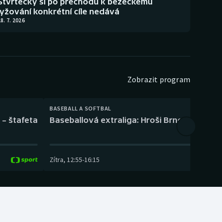
Štvrtecký si po přechodu k běžeckému
lyžování konkrétní cíle nedává
8. 7. 2026
Zobrazit program
BASEBALL A SOFTBAL
 – štafeta
Baseballová extraliga: Hroši Brno – Eagles
Zítra
,
12:55
-
16:15