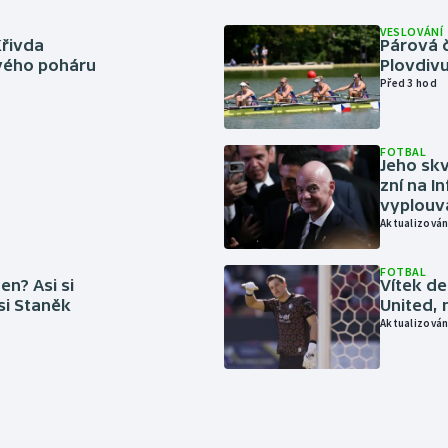
VESLOVÁNÍ
Křivda
Párová č
vého poháru
Plovdivu
Před 3 hod
FOTBAL
Jeho skv
zní na I
vyplouvá
Aktualizován
FOTBAL
en? Asi si
Vítek de
 si Staněk
United, 
Aktualizován