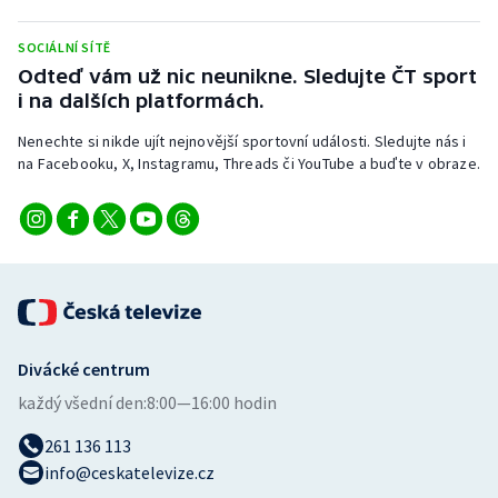
Stolní tenis
SOCIÁLNÍ SÍTĚ
Triatlon
Odteď vám už nic neunikne. Sledujte ČT sport
i na dalších platformách.
Veslování
Nenechte si nikde ujít nejnovější sportovní události. Sledujte nás i
na Facebooku, X, Instagramu, Threads či YouTube a buďte v obraze.
Vodní slalom
Volejbal
Ostatní
Divácké centrum
každý všední den:
8:00—16:00 hodin
261 136 113
info@ceskatelevize.cz