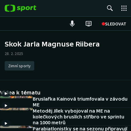
POPULÁRNÍ
SLEDOVAT
Fotbal
Skok Jarla Magnuse Riibera
Hokej
28. 2. 2025
Tenis
Zimní sporty
Atletika
Videa k tématu
Cyklistika
Bruslařka Kainová triumfovala v závodu
ME
DALŠÍ SPORTY
Metoděj Jílek vybojoval na ME na
kolečkových bruslích stříbro ve sprintu
Americký fotbal
NEPŘEHLÉDNĚTE
na 1000 metrů
Parabiatlonistky se na sezonu připravují