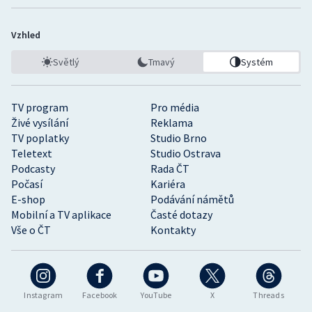
Vzhled
Světlý
Tmavý
Systém
TV program
Pro média
Živé vysílání
Reklama
TV poplatky
Studio Brno
Teletext
Studio Ostrava
Podcasty
Rada ČT
Počasí
Kariéra
E-shop
Podávání námětů
Mobilní a TV aplikace
Časté dotazy
Vše o ČT
Kontakty
Instagram
Facebook
YouTube
X
Threads