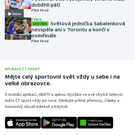
doběhli pátí
Olympijské hry
Před 4 hod
Video
TENIS
Parasport
Světová jednička Sabalenková
SESTŘIH
neuspěla ani v Torontu a končí v
osmifinále
Plavání
Před 4 hod
Plážový volejbal
Ragby
APLIKACE ČT SPORT
Mějte celý sportovní svět vždy u sebe i na
Rychlobruslení
velké obrazovce.
S mobilní aplikací, HbbTV a apkou iVysílání ve své chytré televizi
Rychlostní kanoistika
máte ČT sport vždy po ruce. Sledujte přímé přenosy, články a
bonusový obsah kdekoli a kdykoli.
Short track
Sportovní střelba