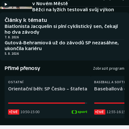
v Novém Městě
Baseball a softbal
Soutěže
Běžci na lyžích testovali svůj výkon
Basketbal
Historické návraty
Články k tématu
Biatlonista Jacquelin si plní cyklistický sen, čekají
Biatlon
Aplikace ČT sport
ho dva závody
7. 8. 2026
Gutová-Behramiová už do závodů SP nezasáhne,
Boby a skeleton
AZ kvíz
ukončila kariéru
5. 8. 2026
Box
Přímé přenosy
Zobrazit program
Curling
OSTATNÍ
BASEBALL A SOFTBA
Dostihy
Orientační běh: SP Česko – štafeta
Baseballová ex
Florbal
10:50
-
15:00
12:55
-
16:15
ŽIVĚ
ŽIVĚ
Futsal
Golf