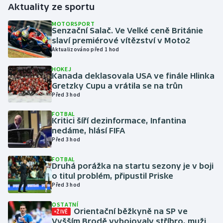
Aktuality ze sportu
Gymnastika
MOTORSPORT
Senzační Salač. Ve Velké ceně Británie
slaví premiérové vítězství v Moto2
Házená
Aktualizováno před 1 hod
HOKEJ
Jezdectví
Kanada deklasovala USA ve finále Hlinka
Gretzky Cupu a vrátila se na trůn
Judo
Před 3 hod
FOTBAL
Krasobruslení
Kritici šíří dezinformace, Infantina
nedáme, hlásí FIFA
Před 3 hod
Lezení
FOTBAL
Lyže a snowboard
Druhá porážka na startu sezony je v boji
o titul problém, připustil Priske
Před 3 hod
Moderní pětiboj
OSTATNÍ
Orientační běžkyně na SP ve
ŽIVĚ
Motorsport
Vyšším Brodě vybojovaly stříbro, muži