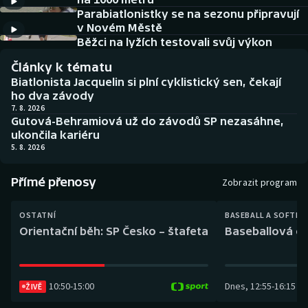
Baseball a softbal
Soutěže
Parabiatlonistky se na sezonu připravují
v Novém Městě
Basketbal
Historické návraty
Běžci na lyžích testovali svůj výkon
Články k tématu
Biatlon
Aplikace ČT sport
Biatlonista Jacquelin si plní cyklistický sen, čekají
ho dva závody
Boby a skeleton
AZ kvíz
7. 8. 2026
Gutová-Behramiová už do závodů SP nezasáhne,
ukončila kariéru
Box
5. 8. 2026
Curling
Přímé přenosy
Zobrazit program
Dostihy
OSTATNÍ
BASEBALL A SOFTBA
Orientační běh: SP Česko – štafeta
Baseballová ex
Florbal
Futsal
10:50
-
15:00
Dnes
,
12:55
-
16:15
ŽIVĚ
Golf