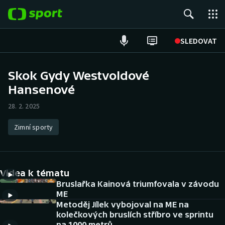
POPULÁRNÍ
SLEDOVAT
Fotbal
Skok Gydy Westvoldové
Hansenové
Hokej
28. 2. 2025
Tenis
Zimní sporty
Atletika
Cyklistika
Videa k tématu
DALŠÍ SPORTY
Bruslařka Kainová triumfovala v závodu
ME
Metoděj Jílek vybojoval na ME na
Americký fotbal
NEPŘEHLÉDNĚTE
kolečkových bruslích stříbro ve sprintu
na 1000 metrů