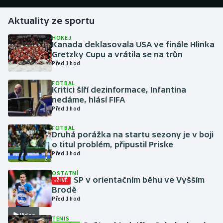
Aktuality ze sportu
Gymnastika
HOKEJ
Kanada deklasovala USA ve finále Hlinka
Házená
Gretzky Cupu a vrátila se na trůn
Před 1 hod
Jezdectví
FOTBAL
Kritici šíří dezinformace, Infantina
Judo
nedáme, hlásí FIFA
Před 1 hod
Krasobruslení
FOTBAL
Druhá porážka na startu sezony je v boji
Lezení
o titul problém, připustil Priske
Před 1 hod
Lyže a snowboard
OSTATNÍ
SP v orientačním běhu ve Vyšším
ŽIVĚ
Moderní pětiboj
Brodě
Před 1 hod
Motorsport
Video
TENIS