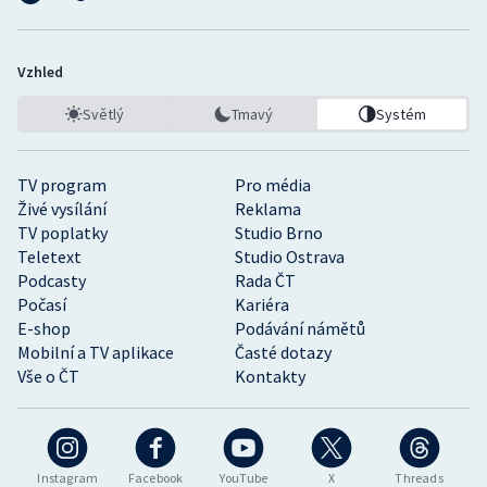
Vzhled
Světlý
Tmavý
Systém
TV program
Pro média
Živé vysílání
Reklama
TV poplatky
Studio Brno
Teletext
Studio Ostrava
Podcasty
Rada ČT
Počasí
Kariéra
E-shop
Podávání námětů
Mobilní a TV aplikace
Časté dotazy
Vše o ČT
Kontakty
Instagram
Facebook
YouTube
X
Threads