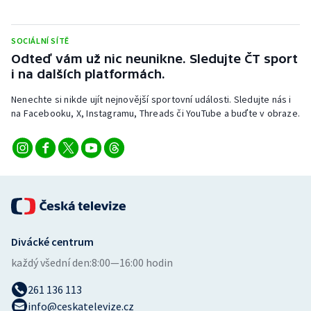
Stolní tenis
SOCIÁLNÍ SÍTĚ
Triatlon
Odteď vám už nic neunikne. Sledujte ČT sport
i na dalších platformách.
Veslování
Nenechte si nikde ujít nejnovější sportovní události. Sledujte nás i
Vodní slalom
na Facebooku, X, Instagramu, Threads či YouTube a buďte v obraze.
Volejbal
Ostatní
Divácké centrum
každý všední den:
8:00—16:00 hodin
261 136 113
info@ceskatelevize.cz