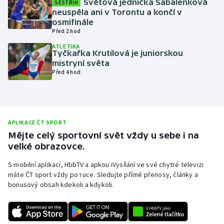
Světová jednička Sabalenková
SESTŘIH
neuspěla ani v Torontu a končí v
Olympijské hry
osmifinále
Před 2 hod
Parasport
ATLETIKA
Tyčkařka Krutilová je juniorskou
Plavání
mistryní světa
Před 4 hod
Plážový volejbal
Ragby
APLIKACE ČT SPORT
Rychlobruslení
Mějte celý sportovní svět vždy u sebe i na
velké obrazovce.
Rychlostní kanoistika
S mobilní aplikací, HbbTV a apkou iVysílání ve své chytré televizi
máte ČT sport vždy po ruce. Sledujte přímé přenosy, články a
Short track
bonusový obsah kdekoli a kdykoli.
Sportovní střelba