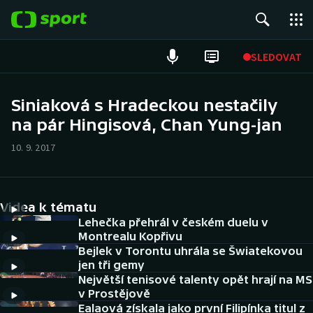
POPULÁRNÍ
SLEDOVAT
Fotbal
Siniaková s Hradeckou nestačily
na pár Hingisová, Chan Yung-jan
Hokej
10. 9. 2017
Tenis
Atletika
Videa k tématu
Cyklistika
Lehečka přehrál v českém duelu v
Montrealu Kopřivu
Bejlek v Torontu uhrála se Šwiatekovou
DALŠÍ SPORTY
jen tři gemy
Největší tenisové talenty opět hrají na MS
Americký fotbal
NEPŘEHLÉDNĚTE
v Prostějově
Ealaová získala jako první Filipínka titul z