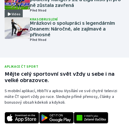
ně zůstala zavřená
Olympijské hry
Před 9 hod
Video
KRASOBRUSLENÍ
Parasport
Mrázkovi o spolupráci s legendárním
Deanem: Náročné, ale zajímavé a
přínosné
Plavání
Před 9 hod
Plážový volejbal
Ragby
APLIKACE ČT SPORT
Mějte celý sportovní svět vždy u sebe i na
Rychlobruslení
velké obrazovce.
S mobilní aplikací, HbbTV a apkou iVysílání ve své chytré televizi
Rychlostní kanoistika
máte ČT sport vždy po ruce. Sledujte přímé přenosy, články a
bonusový obsah kdekoli a kdykoli.
Short track
Sportovní střelba