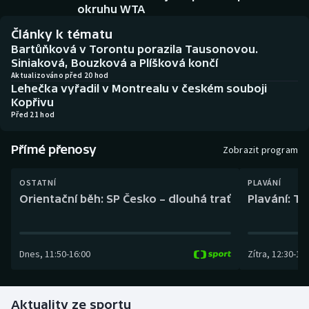
Baseball a softbal
Soutěže
okruhu WTA
Články k tématu
Basketbal
Historické návraty
Bartůňková v Torontu porazila Tausonovou.
Siniaková, Bouzková a Plíšková končí
Biatlon
Aplikace ČT sport
Aktualizováno před 20 hod
Lehečka vyřadil v Montrealu v českém souboji
Kopřivu
Boby a skeleton
AZ kvíz
Před 21 hod
Box
Přímé přenosy
Zobrazit program
Curling
OSTATNÍ
PLAVÁNÍ
Orientační běh: SP Česko – dlouhá trať
Plavání: TK
Dostihy
Florbal
Dnes
,
11:50
-
16:00
Zítra
,
12:30
-
13:
Futsal
Aktuality ze sportu
Golf