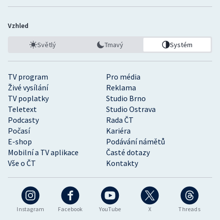
Vzhled
Světlý
Tmavý
Systém
TV program
Pro média
Živé vysílání
Reklama
TV poplatky
Studio Brno
Teletext
Studio Ostrava
Podcasty
Rada ČT
Počasí
Kariéra
E-shop
Podávání námětů
Mobilní a TV aplikace
Časté dotazy
Vše o ČT
Kontakty
Instagram
Facebook
YouTube
X
Threads