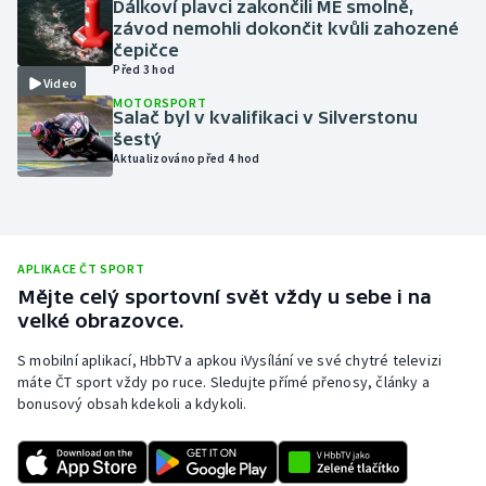
Dálkoví plavci zakončili ME smolně,
závod nemohli dokončit kvůli zahozené
Olympijské hry
čepičce
Před 3 hod
Parasport
Video
MOTORSPORT
Salač byl v kvalifikaci v Silverstonu
Plavání
šestý
Aktualizováno před 4 hod
Plážový volejbal
Ragby
APLIKACE ČT SPORT
Rychlobruslení
Mějte celý sportovní svět vždy u sebe i na
velké obrazovce.
Rychlostní kanoistika
S mobilní aplikací, HbbTV a apkou iVysílání ve své chytré televizi
máte ČT sport vždy po ruce. Sledujte přímé přenosy, články a
Short track
bonusový obsah kdekoli a kdykoli.
Sportovní střelba