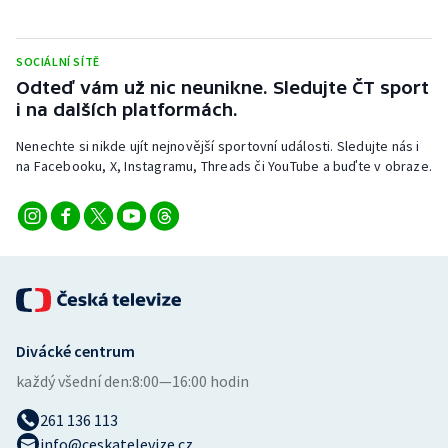
Stolní tenis
Triatlon
SOCIÁLNÍ SÍTĚ
Odteď vám už nic neunikne. Sledujte ČT sport
i na dalších platformách.
Veslování
Nenechte si nikde ujít nejnovější sportovní události. Sledujte nás i
Vodní slalom
na Facebooku, X, Instagramu, Threads či YouTube a buďte v obraze.
Volejbal
Ostatní
Divácké centrum
každý všední den:
8:00—16:00 hodin
261 136 113
info@ceskatelevize.cz