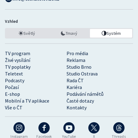
Vzhled
Světlý
Tmavý
Systém
TV program
Pro média
Živé vysílání
Reklama
TV poplatky
Studio Brno
Teletext
Studio Ostrava
Podcasty
Rada ČT
Počasí
Kariéra
E-shop
Podávání námětů
Mobilní a TV aplikace
Časté dotazy
Vše o ČT
Kontakty
Instagram
Facebook
YouTube
X
Threads