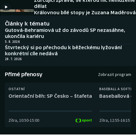
Zdrcující zpráva, se kterou nic nemůžeme
Baseball a softbal
Soutěže
dělat
Královnou bílé stopy je Zuzana Maděrová
Basketbal
Historické návraty
Články k tématu
Gutová-Behramiová už do závodů SP nezasáhne,
Biatlon
Aplikace ČT sport
ukončila kariéru
5. 8. 2026
Štvrtecký si po přechodu k běžeckému lyžování
Boby a skeleton
AZ kvíz
konkrétní cíle nedává
28. 7. 2026
Box
Přímé přenosy
Zobrazit program
Curling
OSTATNÍ
BASEBALL A SOFTBA
Dostihy
Orientační běh: SP Česko – štafeta
Baseballová ex
Florbal
Zítra
,
10:50
-
15:00
Zítra
,
12:55
-
16:15
Futsal
Golf