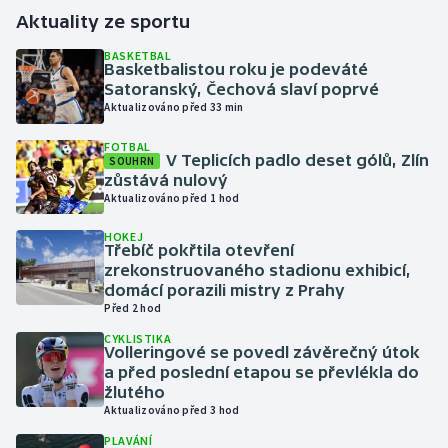
Aktuality ze sportu
Gymnastika
BASKETBAL
Basketbalistou roku je podeváté
Satoranský, Čechová slaví poprvé
Házená
Aktualizováno před 33 min
Jezdectví
FOTBAL
V Teplicích padlo deset gólů, Zlín
SOUHRN
zůstává nulový
Judo
Aktualizováno před 1 hod
Krasobruslení
HOKEJ
Třebíč pokřtila otevření
zrekonstruovaného stadionu exhibicí,
Lezení
domácí porazili mistry z Prahy
Před 2 hod
Lyže a snowboard
CYKLISTIKA
Volleringové se povedl závěrečný útok
a před poslední etapou se převlékla do
Moderní pětiboj
žlutého
Aktualizováno před 3 hod
Motorsport
PLAVÁNÍ