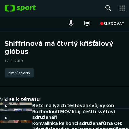
POPULÁRNÍ
SLEDOVAT
Fotbal
Shiffrinová má čtvrtý křišťálový
glóbus
Hokej
17. 3. 2019
Tenis
Zimní sporty
Atletika
Cyklistika
Videa k tématu
DALŠÍ SPORTY
Běžci na lyžích testovali svůj výkon
Rozhodnutí MOV litují čeští i světoví
sdruženáři
Americký fotbal
NEPŘEHLÉDNĚTE
Konvalinka ke konci sdruženářů na OH: