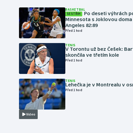
BASKETBAL
Po deseti výhrách p
SESTŘIH
Minnesota s Joklovou doma
Angeles 82:89
Před 1 hod
TENIS
V Torontu už bez Češek: Ba
skončila ve třetím kole
Před 1 hod
TENIS
Lehečka je v Montrealu v os
Před 1 hod
Video