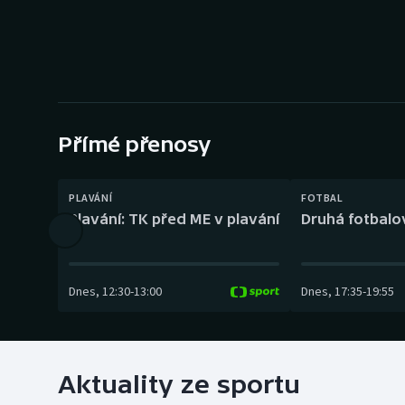
Curling
Dostihy
Florbal
Futsal
Přímé přenosy
Golf
PLAVÁNÍ
FOTBAL
Plavání: TK před ME v plavání
Druhá fotbalov
Gymnastika
Dnes
,
12:30
-
13:00
Dnes
,
17:35
-
19:55
Aktuality ze sportu