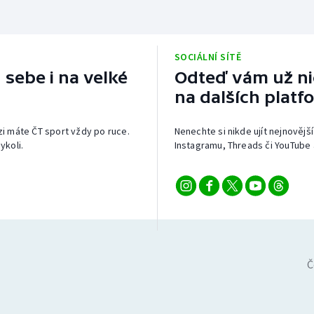
SOCIÁLNÍ SÍTĚ
 sebe i na velké
Odteď vám už nic
na dalších platf
izi máte ČT sport vždy po ruce.
Nenechte si nikde ujít nejnovější
ykoli.
Instagramu, Threads či YouTube 
Č