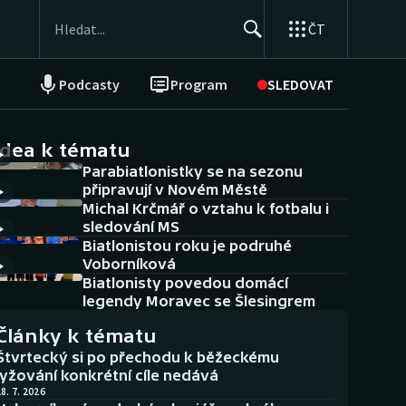
ČT
Podcasty
Program
SLEDOVAT
NEPŘEHLÉDNĚTE
Soutěže
idea k tématu
Parabiatlonistky se na sezonu
Historické návraty
připravují v Novém Městě
Michal Krčmář o vztahu k fotbalu i
Aplikace ČT sport
sledování MS
Biatlonistou roku je podruhé
AZ kvíz
Voborníková
Biatlonisty povedou domácí
legendy Moravec se Šlesingrem
Články k tématu
Štvrtecký si po přechodu k běžeckému
lyžování konkrétní cíle nedává
8. 7. 2026