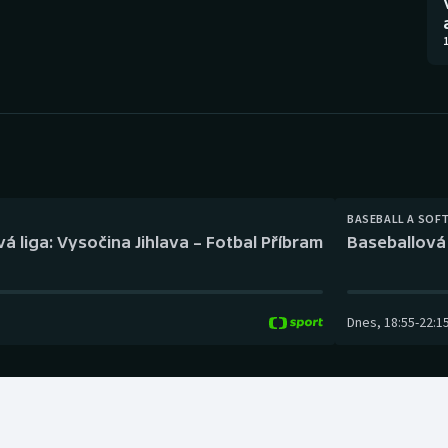
Moderní pětiboj
Triatlon
1
Motorsport
Veslování
Olympijské hry
Vodní slalom
Parasport
Volejbal
Plavání
Ostatní
BASEBALL A SOF
á liga: Vysočina Jihlava – Fotbal Příbram
Baseballová 
Plážový volejbal
Dnes
,
18:55
-
22:1