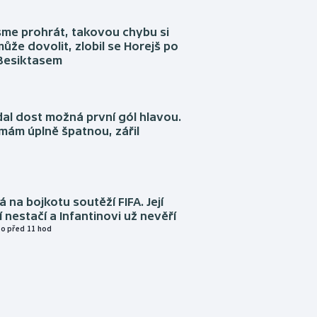
sme prohrát, takovou chybu si
ůže dovolit, zlobil se Horejš po
 Besiktasem
dal dost možná první gól hlavou.
emám úplně špatnou, zářil
á na bojkotu soutěží FIFA. Její
í nestačí a Infantinovi už nevěří
o před 11 hod