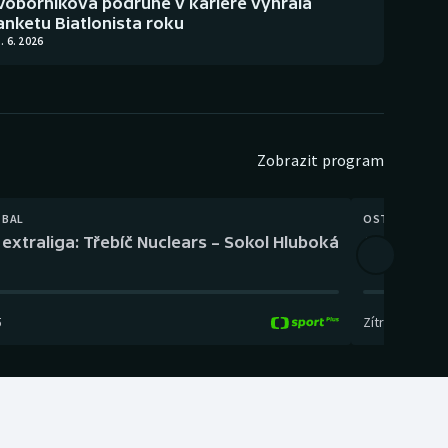
Voborníková podruhé v kariéře vyhrála
anketu Biatlonista roku
. 6. 2026
Zobrazit program
TBAL
OSTATNÍ
extraliga: Třebíč Nuclears – Sokol Hluboká
Orientační
5
Zítra
,
14:00
-
17