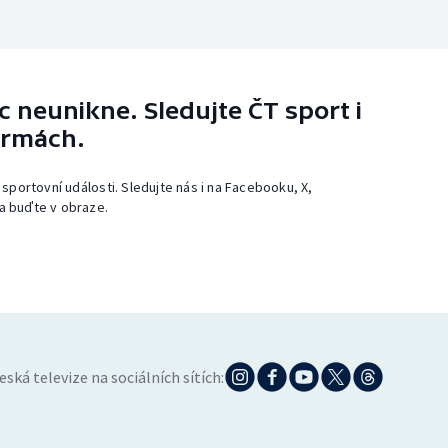
 neunikne. Sledujte ČT sport i
ormách.
 sportovní události. Sledujte nás i na Facebooku, X,
a buďte v obraze.
eská televize na sociálních sítích: