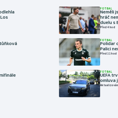
FOTBAL
odlehla
Neměli j
 Los
hráč nem
duelu s
Před 4 hod
FOTBAL
rtůňková
Polidar 
Palici n
Před 11 hod
FOTBAL
mifinále
UEFA trv
omluva j
Aktualizován