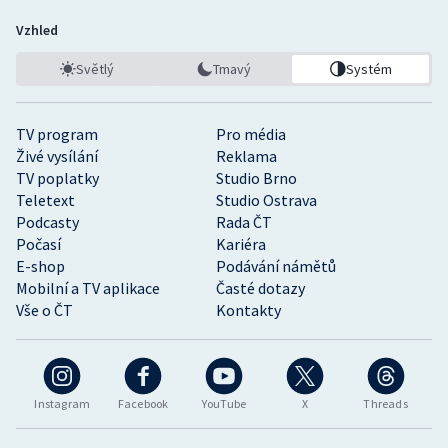
Vzhled
Světlý
Tmavý
Systém
TV program
Pro média
Živé vysílání
Reklama
TV poplatky
Studio Brno
Teletext
Studio Ostrava
Podcasty
Rada ČT
Počasí
Kariéra
E-shop
Podávání námětů
Mobilní a TV aplikace
Časté dotazy
Vše o ČT
Kontakty
Instagram
Facebook
YouTube
X
Threads