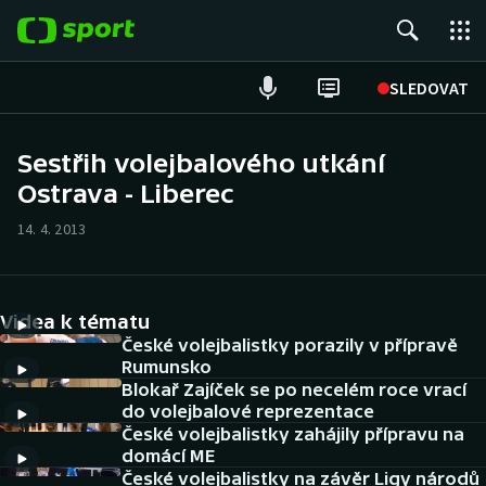
POPULÁRNÍ
SLEDOVAT
Fotbal
Sestřih volejbalového utkání
Ostrava - Liberec
Hokej
14. 4. 2013
Tenis
Atletika
Videa k tématu
Cyklistika
České volejbalistky porazily v přípravě
Rumunsko
Blokař Zajíček se po necelém roce vrací
DALŠÍ SPORTY
do volejbalové reprezentace
České volejbalistky zahájily přípravu na
Americký fotbal
NEPŘEHLÉDNĚTE
domácí ME
České volejbalistky na závěr Ligy národů