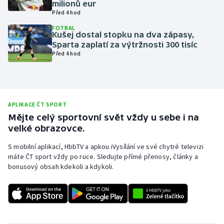
milionů eur
Před 4 hod
Olympijské hry
FOTBAL
Kušej dostal stopku na dva zápasy,
Parasport
Sparta zaplatí za výtržnosti 300 tisíc
Před 4 hod
Plavání
Plážový volejbal
APLIKACE ČT SPORT
Ragby
Mějte celý sportovní svět vždy u sebe i na
velké obrazovce.
Rychlobruslení
S mobilní aplikací, HbbTV a apkou iVysílání ve své chytré televizi
máte ČT sport vždy po ruce. Sledujte přímé přenosy, články a
Rychlostní kanoistika
bonusový obsah kdekoli a kdykoli.
Short track
Sportovní střelba