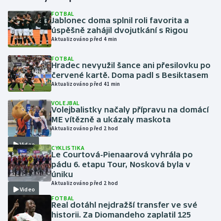
FOTBAL
Jablonec doma splnil roli favorita a
Gymnastika
úspěšně zahájil dvojutkání s Rigou
Aktualizováno před 4 min
Házená
FOTBAL
Hradec nevyužil šance ani přesilovku po
Jezdectví
červené kartě. Doma padl s Besiktasem
Aktualizováno před 41 min
Judo
VOLEJBAL
Volejbalistky načaly přípravu na domácí
Krasobruslení
ME vítězně a ukázaly maskota
Aktualizováno před 2 hod
Lezení
Video
CYKLISTIKA
Le Courtová-Pienaarová vyhrála po
Lyže a snowboard
pádu 6. etapu Tour, Nosková byla v
úniku
Aktualizováno před 2 hod
Moderní pětiboj
Video
FOTBAL
Real dotáhl nejdražší transfer ve své
Motorsport
historii. Za Diomandeho zaplatil 125