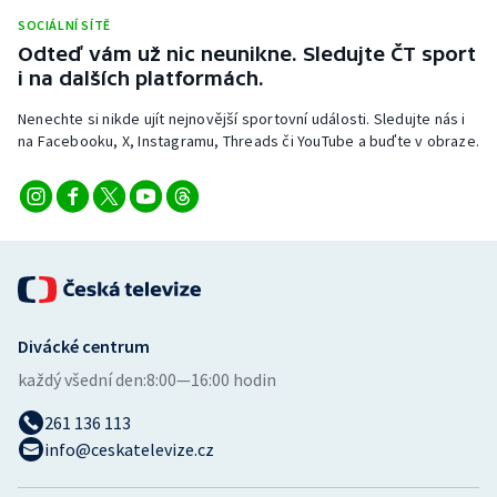
Stolní tenis
SOCIÁLNÍ SÍTĚ
Odteď vám už nic neunikne. Sledujte ČT sport
Triatlon
i na dalších platformách.
Nenechte si nikde ujít nejnovější sportovní události. Sledujte nás i
Veslování
na Facebooku, X, Instagramu, Threads či YouTube a buďte v obraze.
Vodní slalom
Volejbal
Ostatní
Divácké centrum
každý všední den:
8:00—16:00 hodin
261 136 113
info@ceskatelevize.cz