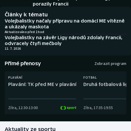
Baseball a softbal
Soutěže
porazily Francii
Články k tématu
Basketbal
Historické návraty
Volejbalistky načaly přípravu na domácí ME vítězně
a ukázaly maskota
Biatlon
Aplikace ČT sport
Aktualizováno před 2 hod
Volejbalistky na závěr Ligy národů zdolaly Francii,
odvracely čtyři mečboly
Boby a skeleton
AZ kvíz
12. 7. 2026
Box
Přímé přenosy
Zobrazit program
Curling
PLAVÁNÍ
FOTBAL
Plavání: TK před ME v plavání
Druhá fotbalová liga
Dostihy
Florbal
Zítra
,
12:30
-
13:00
Zítra
,
17:35
-
19:55
Futsal
Aktuality ze sportu
Golf