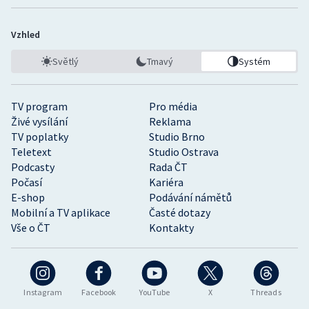
Vzhled
Světlý
Tmavý
Systém
TV program
Pro média
Živé vysílání
Reklama
TV poplatky
Studio Brno
Teletext
Studio Ostrava
Podcasty
Rada ČT
Počasí
Kariéra
E-shop
Podávání námětů
Mobilní a TV aplikace
Časté dotazy
Vše o ČT
Kontakty
Instagram
Facebook
YouTube
X
Threads