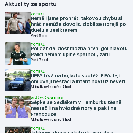
Aktuality ze sportu
Gymnastika
FOTBAL
Neměli jsme prohrát, takovou chybu si
hráč nemůže dovolit, zlobil se Horejš po
Házená
duelu s Besiktasem
Před 9 min
Jezdectví
FOTBAL
Polidar dal dost možná první gól hlavou.
Palici nemám úplně špatnou, zářil
Judo
Před 7 hod
Krasobruslení
FOTBAL
UEFA trvá na bojkotu soutěží FIFA. Její
omluva jí nestačí a Infantinovi už nevěří
Lezení
Aktualizováno před 7 hod
PLÁŽOVÝ VOLEJBAL
Lyže a snowboard
Šépka se Sedlákem v Hamburku těsně
nestačili na hvězdné Nory a pak i na
Moderní pětiboj
Francouze
Aktualizováno před 8 hod
Motorsport
FOTBAL
Jablonec doma splnil roli favorita a