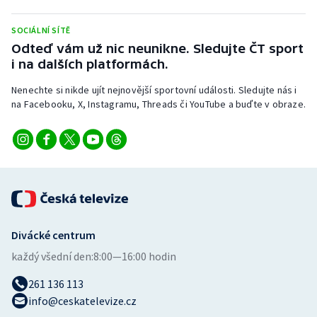
Stolní tenis
SOCIÁLNÍ SÍTĚ
Triatlon
Odteď vám už nic neunikne. Sledujte ČT sport
i na dalších platformách.
Veslování
Nenechte si nikde ujít nejnovější sportovní události. Sledujte nás i
na Facebooku, X, Instagramu, Threads či YouTube a buďte v obraze.
Vodní slalom
Volejbal
Ostatní
Divácké centrum
každý všední den:
8:00—16:00 hodin
261 136 113
info@ceskatelevize.cz