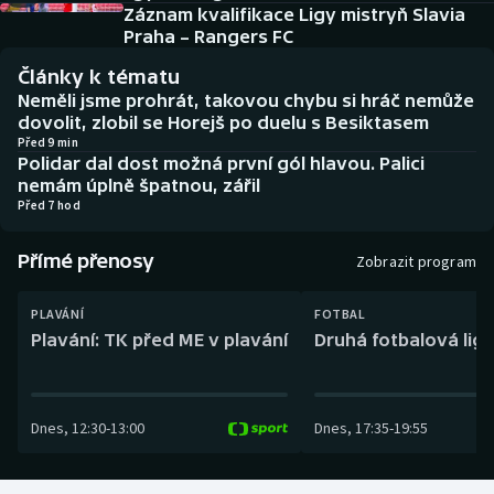
Baseball a softbal
Soutěže
Záznam kvalifikace Ligy mistryň Slavia
Praha – Rangers FC
Basketbal
Historické návraty
Články k tématu
Neměli jsme prohrát, takovou chybu si hráč nemůže
Biatlon
Aplikace ČT sport
dovolit, zlobil se Horejš po duelu s Besiktasem
Před 9 min
Polidar dal dost možná první gól hlavou. Palici
Boby a skeleton
AZ kvíz
nemám úplně špatnou, zářil
Před 7 hod
Box
Přímé přenosy
Zobrazit program
Curling
PLAVÁNÍ
FOTBAL
Dostihy
Plavání: TK před ME v plavání
Druhá fotbalová liga
Florbal
Dnes
,
12:30
-
13:00
Dnes
,
17:35
-
19:55
Futsal
Golf