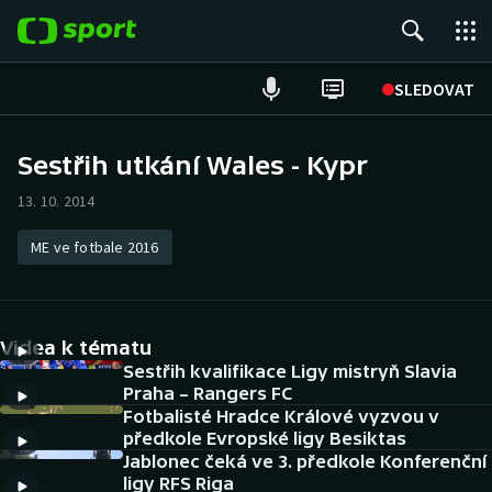
POPULÁRNÍ
SLEDOVAT
Fotbal
Sestřih utkání Wales - Kypr
Hokej
13. 10. 2014
Tenis
ME ve fotbale 2016
Atletika
Videa k tématu
Cyklistika
Sestřih kvalifikace Ligy mistryň Slavia
Praha – Rangers FC
DALŠÍ SPORTY
Fotbalisté Hradce Králové vyzvou v
předkole Evropské ligy Besiktas
Americký fotbal
NEPŘEHLÉDNĚTE
Jablonec čeká ve 3. předkole Konferenční
ligy RFS Riga