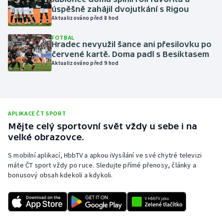
úspěšně zahájil dvojutkání s Rigou
Olympijské hry
Aktualizováno před 8 hod
Parasport
FOTBAL
Hradec nevyužil šance ani přesilovku po
červené kartě. Doma padl s Besiktasem
Plavání
Aktualizováno před 9 hod
Plážový volejbal
Ragby
APLIKACE ČT SPORT
Mějte celý sportovní svět vždy u sebe i na
Rychlobruslení
velké obrazovce.
S mobilní aplikací, HbbTV a apkou iVysílání ve své chytré televizi
Rychlostní kanoistika
máte ČT sport vždy po ruce. Sledujte přímé přenosy, články a
bonusový obsah kdekoli a kdykoli.
Short track
Sportovní střelba