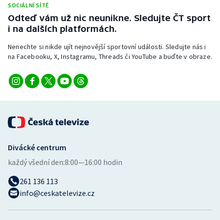
SOCIÁLNÍ SÍTĚ
Stolní tenis
Odteď vám už nic neunikne. Sledujte ČT sport
i na dalších platformách.
Triatlon
Nenechte si nikde ujít nejnovější sportovní události. Sledujte nás i
Veslování
na Facebooku, X, Instagramu, Threads či YouTube a buďte v obraze.
Vodní slalom
Volejbal
Ostatní
Divácké centrum
každý všední den:
8:00—16:00 hodin
261 136 113
info@ceskatelevize.cz