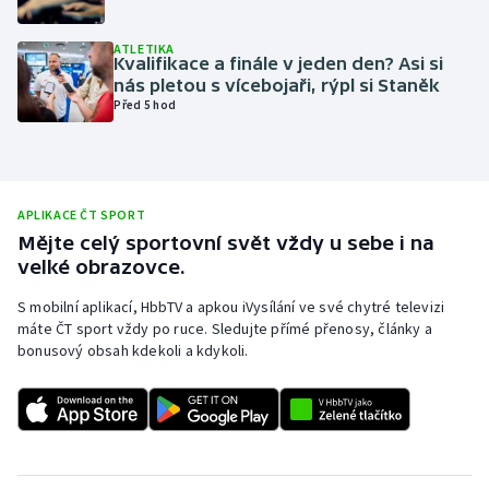
Olympijské hry
ATLETIKA
Kvalifikace a finále v jeden den? Asi si
Parasport
nás pletou s vícebojaři, rýpl si Staněk
Před 5 hod
Plavání
Plážový volejbal
APLIKACE ČT SPORT
Ragby
Mějte celý sportovní svět vždy u sebe i na
velké obrazovce.
Rychlobruslení
S mobilní aplikací, HbbTV a apkou iVysílání ve své chytré televizi
máte ČT sport vždy po ruce. Sledujte přímé přenosy, články a
Rychlostní kanoistika
bonusový obsah kdekoli a kdykoli.
Short track
Sportovní střelba