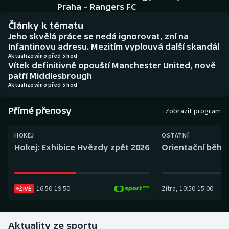
Baseball a softbal
Soutěže
Praha – Rangers FC
Články k tématu
Basketbal
Historické návraty
Jeho skvělá práce se nedá ignorovat, zní na
Infantinovu adresu. Mezitím vyplouvá další skandál
Biatlon
Aplikace ČT sport
Aktualizováno před 5 hod
Vítek definitivně opouští Manchester United, nově
patří Middlesbrough
Boby a skeleton
AZ kvíz
Aktualizováno před 5 hod
Box
Přímé přenosy
Zobrazit program
Curling
HOKEJ
OSTATNÍ
Hokej: Exhibice Hvězdy zpět 2026
Orientační běh: 
Dostihy
Florbal
16:50
-
19:50
Zítra
,
10:50
-
15:00
ŽIVĚ
Futsal
Aktuality ze sportu
Golf