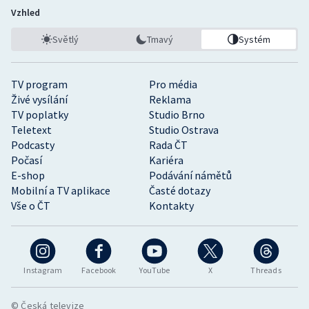
Vzhled
Světlý
Tmavý
Systém
TV program
Pro média
Živé vysílání
Reklama
TV poplatky
Studio Brno
Teletext
Studio Ostrava
Podcasty
Rada ČT
Počasí
Kariéra
E-shop
Podávání námětů
Mobilní a TV aplikace
Časté dotazy
Vše o ČT
Kontakty
Instagram
Facebook
YouTube
X
Threads
© Česká televize