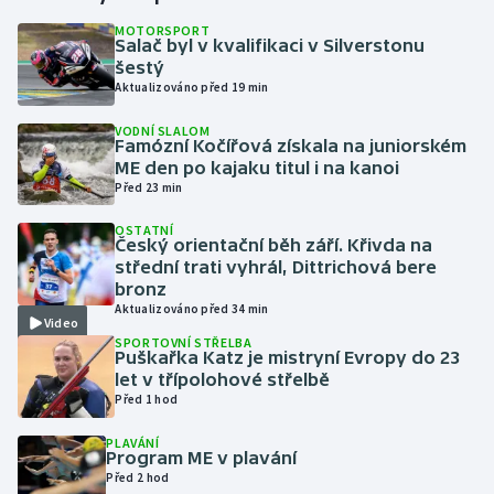
MOTORSPORT
Salač byl v kvalifikaci v Silverstonu
Gymnastika
šestý
Aktualizováno před 19 min
Házená
VODNÍ SLALOM
Famózní Kočířová získala na juniorském
Jezdectví
ME den po kajaku titul i na kanoi
Před 23 min
Judo
OSTATNÍ
Český orientační běh září. Křivda na
Krasobruslení
střední trati vyhrál, Dittrichová bere
bronz
Aktualizováno před 34 min
Lezení
Video
SPORTOVNÍ STŘELBA
Puškařka Katz je mistryní Evropy do 23
Lyže a snowboard
let v třípolohové střelbě
Před 1 hod
Moderní pětiboj
PLAVÁNÍ
Program ME v plavání
Motorsport
Před 2 hod