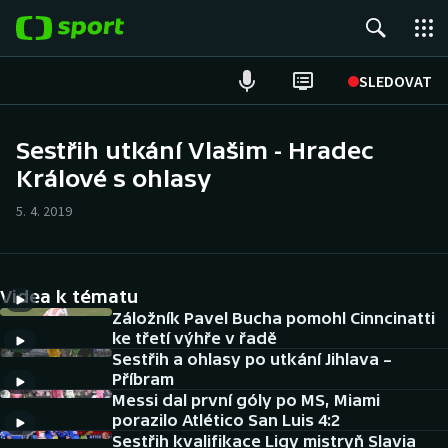
POPULÁRNÍ
SLEDOVAT
Fotbal
Sestřih utkání Vlašim - Hradec
Králové s ohlasy
Hokej
5. 4. 2019
Tenis
Atletika
Videa k tématu
Cyklistika
Záložník Pavel Bucha pomohl Cinncinatti
ke třetí výhře v řadě
Sestřih a ohlasy po utkání Jihlava –
DALŠÍ SPORTY
Příbram
Messi dal první góly po MS, Miami
Americký fotbal
NEPŘEHLÉDNĚTE
porazilo Atlético San Luis 4:2
Sestřih kvalifikace Ligy mistryň Slavia