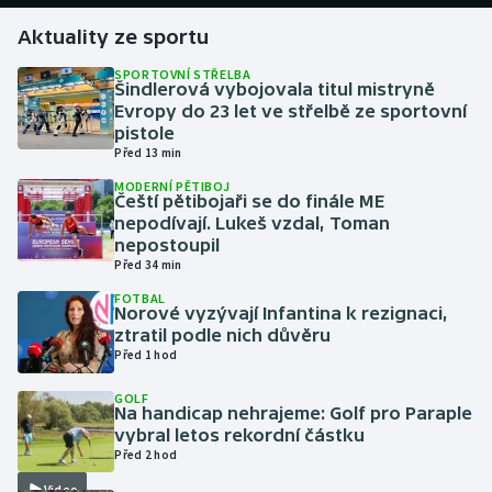
Aktuality ze sportu
Gymnastika
SPORTOVNÍ STŘELBA
Šindlerová vybojovala titul mistryně
Házená
Evropy do 23 let ve střelbě ze sportovní
pistole
Jezdectví
Před 13 min
MODERNÍ PĚTIBOJ
Čeští pětibojaři se do finále ME
Judo
nepodívají. Lukeš vzdal, Toman
nepostoupil
Krasobruslení
Před 34 min
FOTBAL
Lezení
Norové vyzývají Infantina k rezignaci,
ztratil podle nich důvěru
Před 1 hod
Lyže a snowboard
GOLF
Na handicap nehrajeme: Golf pro Paraple
Moderní pětiboj
vybral letos rekordní částku
Před 2 hod
Motorsport
Video