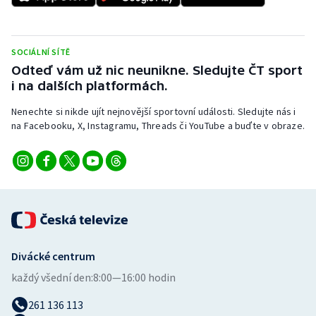
Stolní tenis
Triatlon
SOCIÁLNÍ SÍTĚ
Odteď vám už nic neunikne. Sledujte ČT sport
Veslování
i na dalších platformách.
Vodní slalom
Nenechte si nikde ujít nejnovější sportovní události. Sledujte nás i
na Facebooku, X, Instagramu, Threads či YouTube a buďte v obraze.
Volejbal
Ostatní
Divácké centrum
každý všední den:
8:00—16:00 hodin
261 136 113