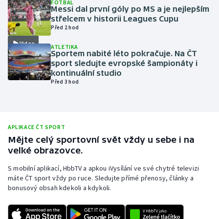
FOTBAL
Messi dal první góly po MS a je nejlepším
Olympijské hry
střelcem v historii Leagues Cupu
Před 2 hod
Parasport
Video
ATLETIKA
Sportem nabité léto pokračuje. Na ČT
Plavání
sport sledujte evropské šampionáty i
kontinuální studio
Před 3 hod
Plážový volejbal
Ragby
APLIKACE ČT SPORT
Rychlobruslení
Mějte celý sportovní svět vždy u sebe i na
velké obrazovce.
Rychlostní kanoistika
S mobilní aplikací, HbbTV a apkou iVysílání ve své chytré televizi
máte ČT sport vždy po ruce. Sledujte přímé přenosy, články a
Short track
bonusový obsah kdekoli a kdykoli.
Sportovní střelba