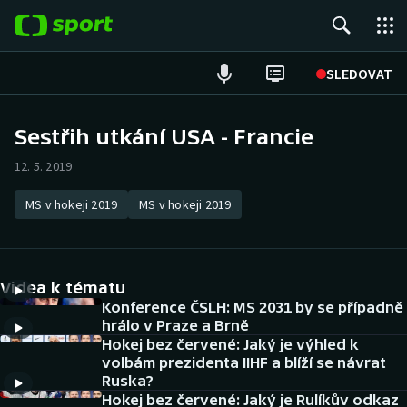
POPULÁRNÍ
SLEDOVAT
Fotbal
Sestřih utkání USA - Francie
Hokej
12. 5. 2019
Tenis
MS v hokeji 2019
MS v hokeji 2019
Atletika
Videa k tématu
Cyklistika
Konference ČSLH: MS 2031 by se případně
hrálo v Praze a Brně
DALŠÍ SPORTY
Hokej bez červené: Jaký je výhled k
volbám prezidenta IIHF a blíží se návrat
Americký fotbal
NEPŘEHLÉDNĚTE
Ruska?
Hokej bez červené: Jaký je Rulíkův odkaz