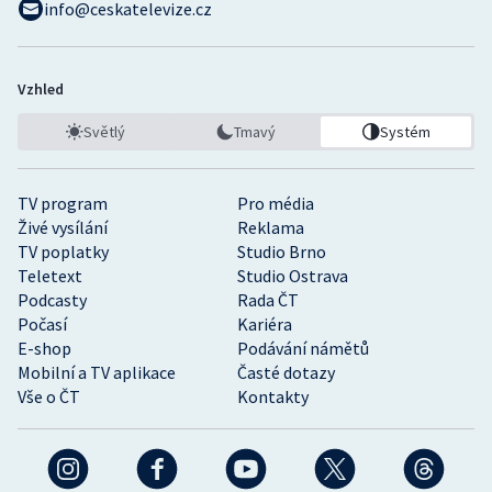
info@ceskatelevize.cz
Vzhled
Světlý
Tmavý
Systém
TV program
Pro média
Živé vysílání
Reklama
TV poplatky
Studio Brno
Teletext
Studio Ostrava
Podcasty
Rada ČT
Počasí
Kariéra
E-shop
Podávání námětů
Mobilní a TV aplikace
Časté dotazy
Vše o ČT
Kontakty