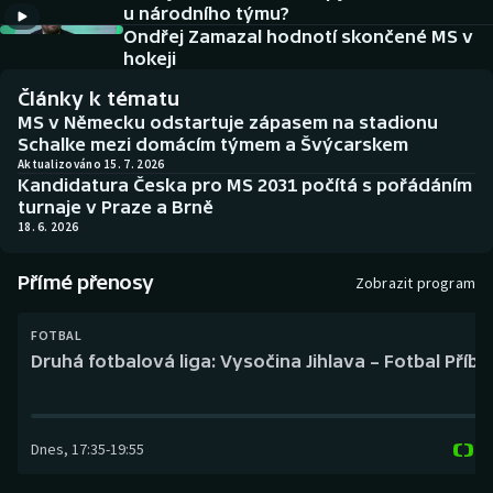
u národního týmu?
Baseball a softbal
Soutěže
Ondřej Zamazal hodnotí skončené MS v
hokeji
Basketbal
Historické návraty
Články k tématu
Biatlon
Aplikace ČT sport
MS v Německu odstartuje zápasem na stadionu
Schalke mezi domácím týmem a Švýcarskem
Aktualizováno 15. 7. 2026
Boby a skeleton
AZ kvíz
Kandidatura Česka pro MS 2031 počítá s pořádáním
turnaje v Praze a Brně
Box
18. 6. 2026
Curling
Přímé přenosy
Zobrazit program
Dostihy
FOTBAL
Druhá fotbalová liga: Vysočina Jihlava – Fotbal Příb
Florbal
Futsal
Dnes
,
17:35
-
19:55
Golf