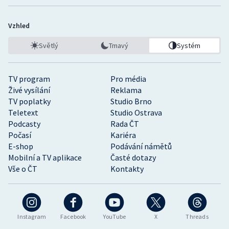
Vzhled
Světlý
Tmavý
Systém
TV program
Pro média
Živé vysílání
Reklama
TV poplatky
Studio Brno
Teletext
Studio Ostrava
Podcasty
Rada ČT
Počasí
Kariéra
E-shop
Podávání námětů
Mobilní a TV aplikace
Časté dotazy
Vše o ČT
Kontakty
Instagram
Facebook
YouTube
X
Threads