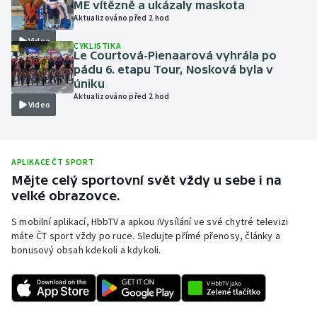
ME vítězně a ukázaly maskota
Aktualizováno před 2 hod
Olympijské hry
Video
CYKLISTIKA
Parasport
Le Courtová-Pienaarová vyhrála po
pádu 6. etapu Tour, Nosková byla v
úniku
Plavání
Aktualizováno před 2 hod
Video
Plážový volejbal
Ragby
APLIKACE ČT SPORT
Mějte celý sportovní svět vždy u sebe i na
Rychlobruslení
velké obrazovce.
S mobilní aplikací, HbbTV a apkou iVysílání ve své chytré televizi
Rychlostní kanoistika
máte ČT sport vždy po ruce. Sledujte přímé přenosy, články a
bonusový obsah kdekoli a kdykoli.
Short track
Sportovní střelba