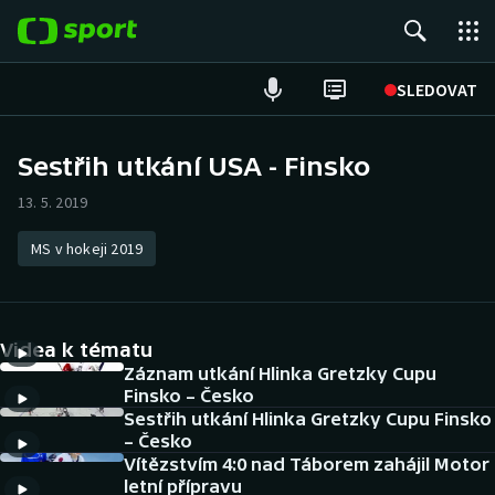
POPULÁRNÍ
SLEDOVAT
Fotbal
Sestřih utkání USA - Finsko
Hokej
13. 5. 2019
Tenis
MS v hokeji 2019
Atletika
Videa k tématu
Cyklistika
Záznam utkání Hlinka Gretzky Cupu
Finsko – Česko
DALŠÍ SPORTY
Sestřih utkání Hlinka Gretzky Cupu Finsko
– Česko
Americký fotbal
NEPŘEHLÉDNĚTE
Vítězstvím 4:0 nad Táborem zahájil Motor
letní přípravu