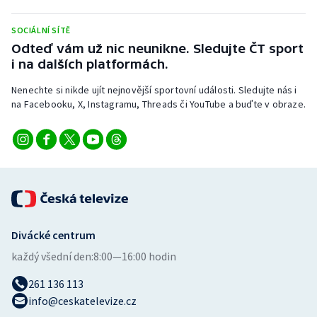
Stolní tenis
SOCIÁLNÍ SÍTĚ
Triatlon
Odteď vám už nic neunikne. Sledujte ČT sport
i na dalších platformách.
Veslování
Nenechte si nikde ujít nejnovější sportovní události. Sledujte nás i
na Facebooku, X, Instagramu, Threads či YouTube a buďte v obraze.
Vodní slalom
Volejbal
Ostatní
Divácké centrum
každý všední den:
8:00—16:00 hodin
261 136 113
info@ceskatelevize.cz