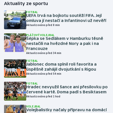
Aktuality ze sportu
Gymnastika
FOTBAL
UEFA trvá na bojkotu soutěží FIFA. Její
omluva jí nestačí a Infantinovi už nevěří
Házená
Aktualizováno před 8 min
PLÁŽOVÝ VOLEJBAL
Jezdectví
Šépka se Sedlákem v Hamburku těsně
nestačili na hvězdné Nory a pak i na
Judo
Francouze
Aktualizováno před 34 min
Krasobruslení
FOTBAL
Jablonec doma splnil roli favorita a
úspěšně zahájil dvojutkání s Rigou
Lezení
Aktualizováno před 54 min
FOTBAL
Lyže a snowboard
Hradec nevyužil šance ani přesilovku po
červené kartě. Doma padl s Besiktasem
Moderní pětiboj
Aktualizováno před 1 hod
VOLEJBAL
Motorsport
Volejbalistky načaly přípravu na domácí