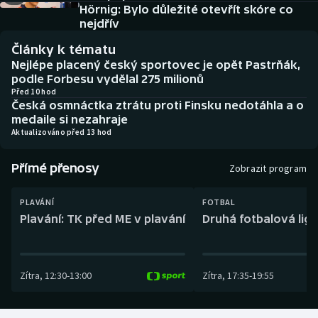
Baseball a softbal
Soutěže
Hörnig: Bylo důležité otevřít skóre co
nejdřív
Basketbal
Historické návraty
Články k tématu
Nejlépe placený český sportovec je opět Pastrňák,
Biatlon
Aplikace ČT sport
podle Forbesu vydělal 275 milionů
Před 10 hod
Česká osmnáctka ztrátu proti Finsku nedotáhla a o
Boby a skeleton
AZ kvíz
medaile si nezahraje
Aktualizováno před 13 hod
Box
Přímé přenosy
Zobrazit program
Curling
PLAVÁNÍ
FOTBAL
Dostihy
Plavání: TK před ME v plavání
Druhá fotbalová liga
Florbal
Zítra
,
12:30
-
13:00
Zítra
,
17:35
-
19:55
Futsal
Golf