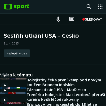
POPULÁRNÍ
SLEDOVAT
Fotbal
Sestřih utkání USA – Česko
Hokej
11. 4. 2025
Tenis
Nejlepší videa
Atletika
Videa k tématu
Cyklistika
Hokejistky čeká první kemp pod novým
koučem Brianem Idalskim
DALŠÍ SPORTY
Záznam utkání USA – Maďarsko
Trenérka hokejistek MacLeodová přeruší
Americký fotbal
NEPŘEHLÉDNĚTE
kariéru kvůli léčbě rakoviny
Bronzový tým hokejistek do 18 let se