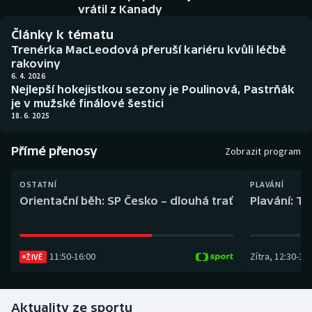
Baseball a softbal
Soutěže
vrátil z Kanady
Články k tématu
Basketbal
Historické návraty
Trenérka MacLeodová přeruší kariéru kvůli léčbě
rakoviny
Biatlon
Aplikace ČT sport
6. 4. 2026
Nejlepší hokejistkou sezony je Poulinová, Pastrňák
je v mužské finálové šestici
Boby a skeleton
AZ kvíz
18. 6. 2025
Box
Přímé přenosy
Zobrazit program
Curling
OSTATNÍ
PLAVÁNÍ
Orientační běh: SP Česko – dlouhá trať
Plavání: TK
Dostihy
Florbal
11:50
-
16:00
Zítra
,
12:30
-
13:
ŽIVĚ
Futsal
Aktuality ze sportu
Golf