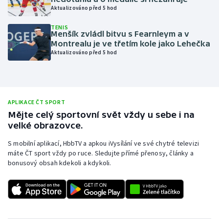
Aktualizováno před 5 hod
Olympijské hry
TENIS
Menšík zvládl bitvu s Fearnleym a v
Parasport
Montrealu je ve třetím kole jako Lehečka
Aktualizováno před 5 hod
Plavání
Plážový volejbal
APLIKACE ČT SPORT
Ragby
Mějte celý sportovní svět vždy u sebe i na
velké obrazovce.
Rychlobruslení
S mobilní aplikací, HbbTV a apkou iVysílání ve své chytré televizi
máte ČT sport vždy po ruce. Sledujte přímé přenosy, články a
Rychlostní kanoistika
bonusový obsah kdekoli a kdykoli.
Short track
Sportovní střelba