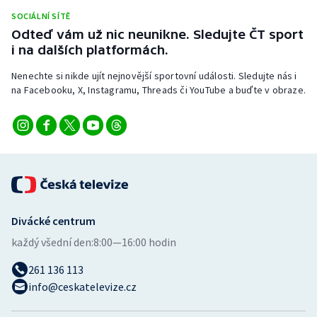
Stolní tenis
SOCIÁLNÍ SÍTĚ
Odteď vám už nic neunikne. Sledujte ČT sport
Triatlon
i na dalších platformách.
Nenechte si nikde ujít nejnovější sportovní události. Sledujte nás i
Veslování
na Facebooku, X, Instagramu, Threads či YouTube a buďte v obraze.
Vodní slalom
Volejbal
Ostatní
Divácké centrum
každý všední den:
8:00—16:00 hodin
261 136 113
info@ceskatelevize.cz