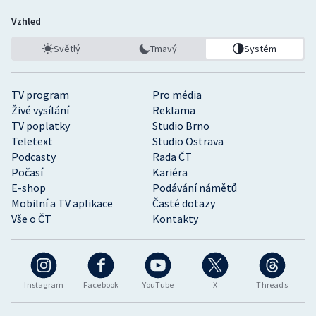
Vzhled
Světlý
Tmavý
Systém
TV program
Pro média
Živé vysílání
Reklama
TV poplatky
Studio Brno
Teletext
Studio Ostrava
Podcasty
Rada ČT
Počasí
Kariéra
E-shop
Podávání námětů
Mobilní a TV aplikace
Časté dotazy
Vše o ČT
Kontakty
Instagram
Facebook
YouTube
X
Threads