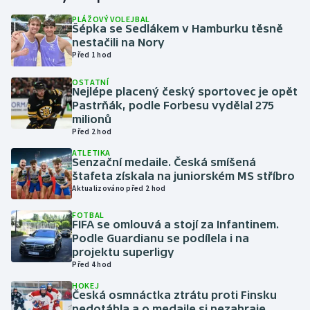
PLÁŽOVÝ VOLEJBAL
Šépka se Sedlákem v Hamburku těsně
Gymnastika
nestačili na Nory
Před 1 hod
Házená
OSTATNÍ
Nejlépe placený český sportovec je opět
Jezdectví
Pastrňák, podle Forbesu vydělal 275
milionů
Judo
Před 2 hod
ATLETIKA
Senzační medaile. Česká smíšená
Krasobruslení
štafeta získala na juniorském MS stříbro
Aktualizováno před 2 hod
Lezení
FOTBAL
FIFA se omlouvá a stojí za Infantinem.
Lyže a snowboard
Podle Guardianu se podílela i na
projektu superligy
Moderní pětiboj
Před 4 hod
HOKEJ
Česká osmnáctka ztrátu proti Finsku
Motorsport
nedotáhla a o medaile si nezahraje