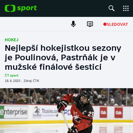
POPULÁRNÍ
SLEDOVAT
Fotbal
HOKEJ
Nejlepší hokejistkou sezony
Hokej
je Poulinová, Pastrňák je v
mužské finálové šestici
Tenis
ČT sport
Atletika
18. 6. 2025
|
Zdroj:
ČTK
Cyklistika
DALŠÍ SPORTY
Americký fotbal
NEPŘEHLÉDNĚTE