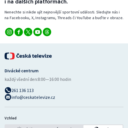
i na dalších platformách.
Stolní tenis
Nenechte si nikde ujít nejnovější sportovní události. Sledujte nás i
Triatlon
na Facebooku, X, Instagramu, Threads či YouTube a buďte v obraze.
Veslování
Vodní slalom
Volejbal
Divácké centrum
Ostatní
každý všední den:
8:00—16:00 hodin
261 136 113
info@ceskatelevize.cz
Vzhled