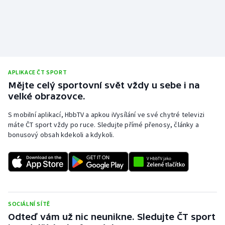
Olympijské hry
Parasport
Plavání
APLIKACE ČT SPORT
Mějte celý sportovní svět vždy u sebe i na
Plážový volejbal
velké obrazovce.
Ragby
S mobilní aplikací, HbbTV a apkou iVysílání ve své chytré televizi
máte ČT sport vždy po ruce. Sledujte přímé přenosy, články a
bonusový obsah kdekoli a kdykoli.
Rychlobruslení
Rychlostní kanoistika
Short track
SOCIÁLNÍ SÍTĚ
Sportovní střelba
Odteď vám už nic neunikne. Sledujte ČT sport