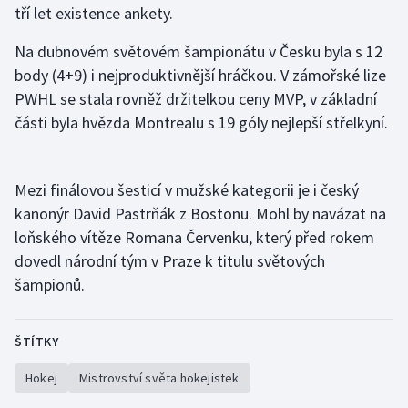
tří let existence ankety.
Gymnastika
Na dubnovém světovém šampionátu v Česku byla s 12
body (4+9) i nejproduktivnější hráčkou. V zámořské lize
Házená
PWHL se stala rovněž držitelkou ceny MVP, v základní
části byla hvězda Montrealu s 19 góly nejlepší střelkyní.
Jezdectví
Judo
Mezi finálovou šesticí v mužské kategorii je i český
kanonýr David Pastrňák z Bostonu. Mohl by navázat na
Krasobruslení
loňského vítěze Romana Červenku, který před rokem
dovedl národní tým v Praze k titulu světových
Lezení
šampionů.
Lyže a snowboard
ŠTÍTKY
Moderní pětiboj
Hokej
Mistrovství světa hokejistek
Motorsport