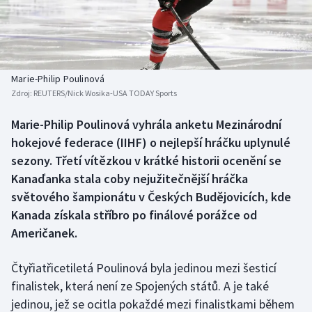
Baseball a softbal
Soutěže
Basketbal
Historické návraty
Biatlon
Aplikace ČT sport
Marie-Philip Poulinová
Zdroj:
REUTERS/Nick Wosika-USA TODAY Sports
Boby a skeleton
AZ kvíz
Marie-Philip Poulinová vyhrála anketu Mezinárodní
hokejové federace (IIHF) o nejlepší hráčku uplynulé
Box
sezony. Třetí vítězkou v krátké historii ocenění se
Curling
Kanaďanka stala coby nejužitečnější hráčka
světového šampionátu v Českých Budějovicích, kde
Dostihy
Kanada získala stříbro po finálové porážce od
Američanek.
Florbal
Čtyřiatřicetiletá Poulinová byla jedinou mezi šesticí
Futsal
finalistek, která není ze Spojených států. A je také
jedinou, jež se ocitla pokaždé mezi finalistkami během
Golf