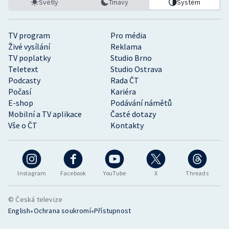
Světlý
Tmavý
Systém
TV program
Pro média
Živé vysílání
Reklama
TV poplatky
Studio Brno
Teletext
Studio Ostrava
Podcasty
Rada ČT
Počasí
Kariéra
E-shop
Podávání námětů
Mobilní a TV aplikace
Časté dotazy
Vše o ČT
Kontakty
Instagram
Facebook
YouTube
X
Threads
© Česká televize
•
•
English
Ochrana soukromí
Přístupnost