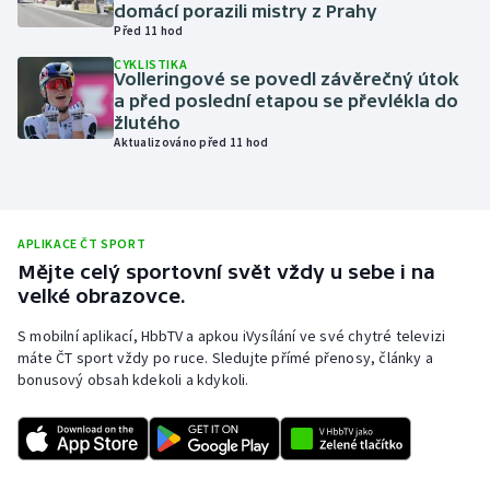
domácí porazili mistry z Prahy
Olympijské hry
Před 11 hod
CYKLISTIKA
Volleringové se povedl závěrečný útok
Parasport
a před poslední etapou se převlékla do
žlutého
Plavání
Aktualizováno před 11 hod
Plážový volejbal
Ragby
APLIKACE ČT SPORT
Mějte celý sportovní svět vždy u sebe i na
Rychlobruslení
velké obrazovce.
S mobilní aplikací, HbbTV a apkou iVysílání ve své chytré televizi
Rychlostní kanoistika
máte ČT sport vždy po ruce. Sledujte přímé přenosy, články a
bonusový obsah kdekoli a kdykoli.
Short track
Sportovní střelba