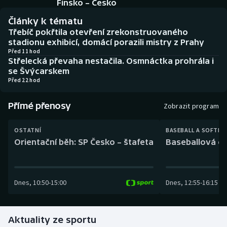
Finsko – Česko
Baseball a softbal
Soutěže
Články k tématu
Basketbal
Historické návraty
Třebíč pokřtila otevření zrekonstruovaného
stadionu exhibicí, domácí porazili mistry z Prahy
Před 11 hod
Biatlon
Aplikace ČT sport
Střelecká převaha nestačila. Osmnáctka prohrála i
se Švýcarskem
Boby a skeleton
AZ kvíz
Před 22 hod
Box
Přímé přenosy
Zobrazit program
Curling
OSTATNÍ
BASEBALL A SOFTBA
Orientační běh: SP Česko – štafeta
Baseballová ex
Dostihy
Florbal
Dnes
,
10:50
-
15:00
Dnes
,
12:55
-
16:15
Futsal
Aktuality ze sportu
Golf