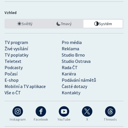
Vzhled
Světlý
Tmavý
Systém
TV program
Pro média
Živé vysílání
Reklama
TV poplatky
Studio Brno
Teletext
Studio Ostrava
Podcasty
Rada ČT
Počasí
Kariéra
E-shop
Podávání námětů
Mobilní a TV aplikace
Časté dotazy
Vše o ČT
Kontakty
Instagram
Facebook
YouTube
X
Threads