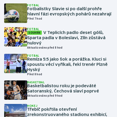
FOTBAL
Fotbalistky Slavie si po další prohře
Gymnastika
hlavní fázi evropských pohárů nezahrají
Před 7 hod
Házená
FOTBAL
V Teplicích padlo deset gólů,
SOUHRN
Jezdectví
Sparta padla v Boleslavi, Zlín zůstává
nulový
Aktualizováno před 8 hod
Judo
FOTBAL
Remíza 5:5 jako šok a porážka. Kluci si
Krasobruslení
spoustu věcí vyříkali, řekl trenér Plzně
Hyský
Lezení
Před 8 hod
BASKETBAL
Basketbalistou roku je podeváté
Lyže a snowboard
Satoranský, Čechová slaví poprvé
Aktualizováno před 9 hod
Moderní pětiboj
HOKEJ
Třebíč pokřtila otevření
Motorsport
zrekonstruovaného stadionu exhibicí,