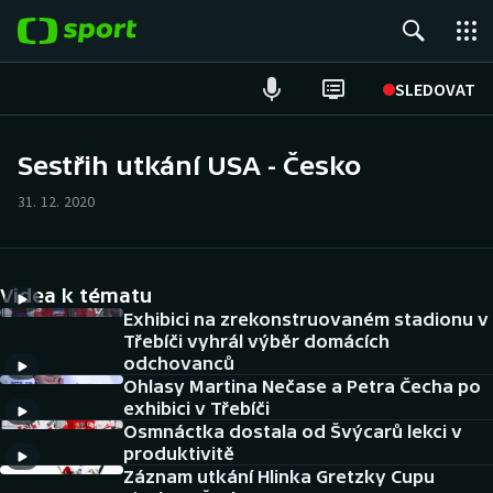
POPULÁRNÍ
SLEDOVAT
Fotbal
Sestřih utkání USA - Česko
Hokej
31. 12. 2020
Tenis
Videa k tématu
Atletika
Exhibici na zrekonstruovaném stadionu v
Třebíči vyhrál výběr domácích
Cyklistika
odchovanců
Ohlasy Martina Nečase a Petra Čecha po
DALŠÍ SPORTY
exhibici v Třebíči
Osmnáctka dostala od Švýcarů lekci v
produktivitě
Americký fotbal
NEPŘEHLÉDNĚTE
Záznam utkání Hlinka Gretzky Cupu