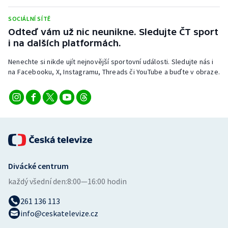
Stolní tenis
SOCIÁLNÍ SÍTĚ
Triatlon
Odteď vám už nic neunikne. Sledujte ČT sport
i na dalších platformách.
Veslování
Nenechte si nikde ujít nejnovější sportovní události. Sledujte nás i
na Facebooku, X, Instagramu, Threads či YouTube a buďte v obraze.
Vodní slalom
Volejbal
Ostatní
Divácké centrum
každý všední den:
8:00—16:00 hodin
261 136 113
info@ceskatelevize.cz