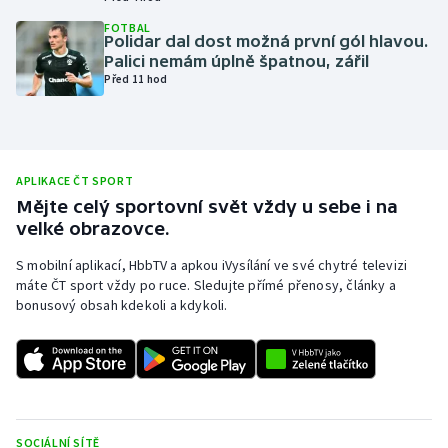
Olympijské hry
FOTBAL
Polidar dal dost možná první gól hlavou.
Palici nemám úplně špatnou, zářil
Parasport
Před 11 hod
Plavání
Plážový volejbal
APLIKACE ČT SPORT
Mějte celý sportovní svět vždy u sebe i na
Ragby
velké obrazovce.
S mobilní aplikací, HbbTV a apkou iVysílání ve své chytré televizi
Rychlobruslení
máte ČT sport vždy po ruce. Sledujte přímé přenosy, články a
bonusový obsah kdekoli a kdykoli.
Rychlostní kanoistika
Short track
Sportovní střelba
SOCIÁLNÍ SÍTĚ