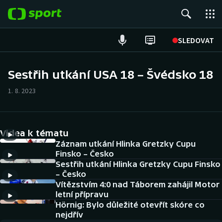
POPULÁRNÍ
SLEDOVAT
Fotbal
Sestřih utkání USA 18 – Švédsko 18
Hokej
1. 8. 2023
Tenis
Videa k tématu
Atletika
Záznam utkání Hlinka Gretzky Cupu
Finsko – Česko
Cyklistika
Sestřih utkání Hlinka Gretzky Cupu Finsko
– Česko
DALŠÍ SPORTY
Vítězstvím 4:0 nad Táborem zahájil Motor
letní přípravu
Americký fotbal
Hörnig: Bylo důležité otevřít skóre co
NEPŘEHLÉDNĚTE
nejdřív