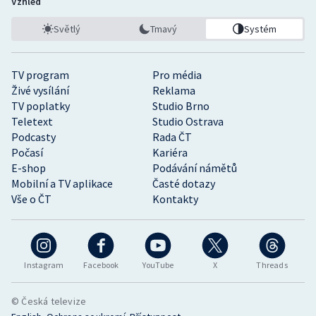
Vzhled
Světlý
Tmavý
Systém
TV program
Pro média
Živé vysílání
Reklama
TV poplatky
Studio Brno
Teletext
Studio Ostrava
Podcasty
Rada ČT
Počasí
Kariéra
E-shop
Podávání námětů
Mobilní a TV aplikace
Časté dotazy
Vše o ČT
Kontakty
Instagram
Facebook
YouTube
X
Threads
© Česká televize