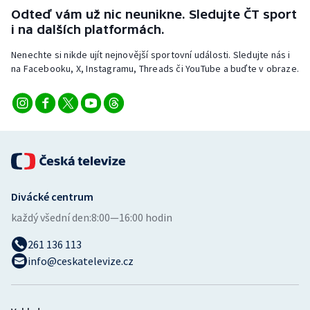
Stolní tenis
Odteď vám už nic neunikne. Sledujte ČT sport
i na dalších platformách.
Triatlon
Nenechte si nikde ujít nejnovější sportovní události. Sledujte nás i
na Facebooku, X, Instagramu, Threads či YouTube a buďte v obraze.
Veslování
Vodní slalom
Volejbal
Ostatní
Divácké centrum
každý všední den:
8:00—16:00 hodin
261 136 113
info@ceskatelevize.cz