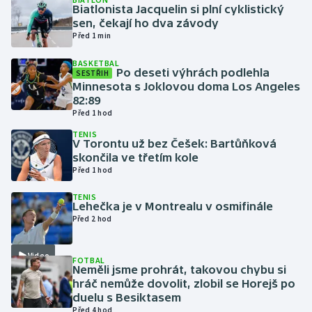
Biatlonista Jacquelin si plní cyklistický
sen, čekají ho dva závody
Gymnastika
Před 1 min
BASKETBAL
Házená
Po deseti výhrách podlehla
SESTŘIH
Minnesota s Joklovou doma Los Angeles
Jezdectví
82:89
Před 1 hod
Judo
TENIS
V Torontu už bez Češek: Bartůňková
skončila ve třetím kole
Krasobruslení
Před 1 hod
TENIS
Lezení
Lehečka je v Montrealu v osmifinále
Před 2 hod
Lyže a snowboard
Video
FOTBAL
Moderní pětiboj
Neměli jsme prohrát, takovou chybu si
hráč nemůže dovolit, zlobil se Horejš po
duelu s Besiktasem
Motorsport
Před 4 hod