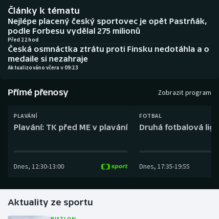
Baseball a softbal
Soutěže
Články k tématu
Nejlépe placený český sportovec je opět Pastrňák,
Basketbal
Historické návraty
podle Forbesu vydělal 275 milionů
Před 22 hod
Česká osmnáctka ztrátu proti Finsku nedotáhla a o
Biatlon
Aplikace ČT sport
medaile si nezahraje
Aktualizováno včera v 09:23
Boby a skeleton
AZ kvíz
Přímé přenosy
Zobrazit program
Box
PLAVÁNÍ
FOTBAL
Curling
Plavání: TK před ME v plavání
Druhá fotbalová liga
Dostihy
Dnes
,
12:30
-
13:00
Dnes
,
17:35
-
19:55
Florbal
Futsal
Aktuality ze sportu
Golf
BIATLON