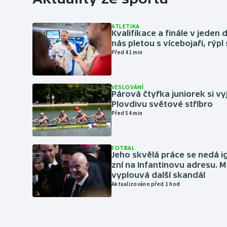
ATLETIKA
Kvalifikace a finále v jeden d
nás pletou s vícebojaři, rýpl
Před 41 min
VESLOVÁNÍ
Párová čtyřka juniorek si vy
Plovdivu světové stříbro
Před 54 min
FOTBAL
Jeho skvělá práce se nedá i
zní na Infantinovu adresu. M
vyplouvá další skandál
Aktualizováno před 1 hod