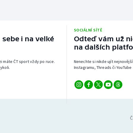
SOCIÁLNÍ SÍTĚ
 sebe i na velké
Odteď vám už nic
na dalších platf
izi máte ČT sport vždy po ruce.
Nenechte si nikde ujít nejnovější
ykoli.
Instagramu, Threads či YouTube 
Č