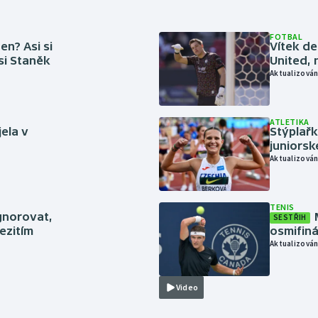
FOTBAL
en? Asi si
Vítek de
 si Staněk
United, 
Aktualizován
ATLETIKA
jela v
Stýplařk
juniors
Aktualizován
TENIS
gnorovat,
SESTŘIH
ezitím
osmifiná
Aktualizován
Video