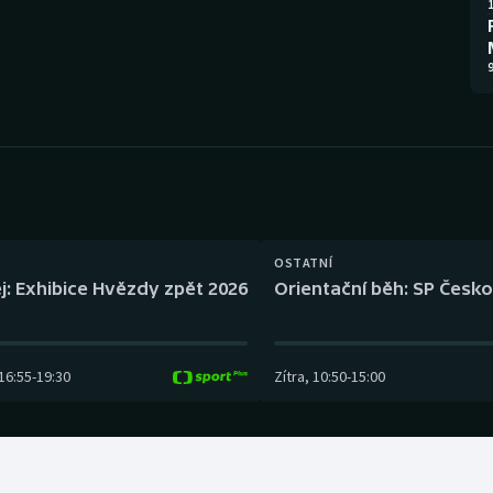
Moderní pětiboj
Triatlon
1
Motorsport
Veslování
9
Olympijské hry
Vodní slalom
Parasport
Volejbal
Plavání
Ostatní
OSTATNÍ
Plážový volejbal
j: Exhibice Hvězdy zpět 2026
Orientační běh: SP Česko
16:55
-
19:30
Zítra
,
10:50
-
15:00