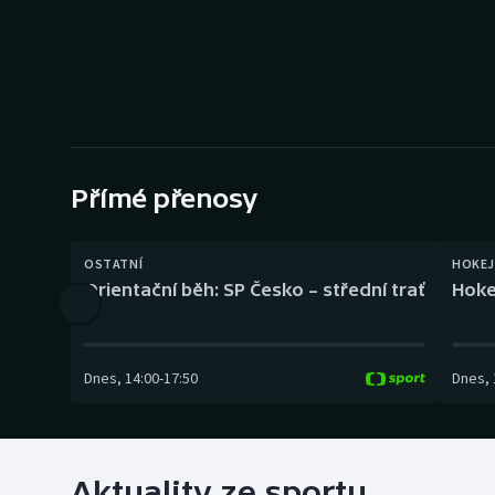
Curling
Dostihy
Florbal
Futsal
Přímé přenosy
Golf
OSTATNÍ
HOKEJ
Gymnastika
Orientační běh: SP Česko – střední trať
Hoke
Dnes
,
14:00
-
17:50
Dnes
,
Aktuality ze sportu