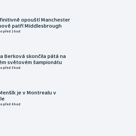
finitivně opouští Manchester
nově patří Middlesbrough
o před 1 hod
a Berková skončila pátá na
kém světovém šampionátu
o před 3 hod
Menšík je v Montrealu v
le
o před 4 hod