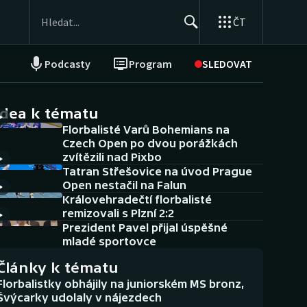
ČT
Podcasty
Program
SLEDOVAT
NEPŘEHLÉDNĚTE
Soutěže
idea k tématu
Florbalisté Varů Bohemians na
Historické návraty
Czech Open po dvou porážkách
zvítězili nad Pixbo
Aplikace ČT sport
Tatran Střešovice na úvod Prague
Open nestačil na Falun
AZ kvíz
Královehradečtí florbalisté
remizovali s Plzní 2:2
Prezident Pavel přijal úspěšné
mladé sportovce
Články k tématu
Florbalistky obhájily na juniorském MS bronz,
Švýcarky udolaly v nájezdech