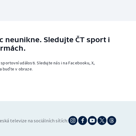
 neunikne. Sledujte ČT sport i
ormách.
 sportovní události. Sledujte nás i na Facebooku, X,
a buďte v obraze.
eská televize na sociálních sítích: