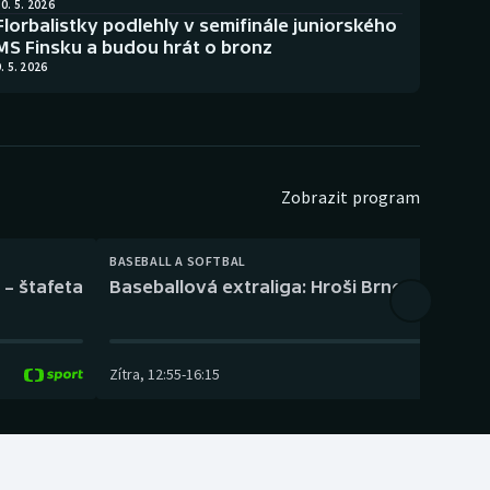
0. 5. 2026
Florbalistky podlehly v semifinále juniorského
MS Finsku a budou hrát o bronz
. 5. 2026
Zobrazit program
BASEBALL A SOFTBAL
 – štafeta
Baseballová extraliga: Hroši Brno – Eagles
Zítra
,
12:55
-
16:15