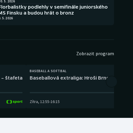
0. 5. 2026
Florbalistky podlehly v semifinále juniorského
MS Finsku a budou hrát o bronz
. 5. 2026
Zobrazit program
BASEBALL A SOFTBAL
 – štafeta
Baseballová extraliga: Hroši Brno – Eagles
Zítra
,
12:55
-
16:15