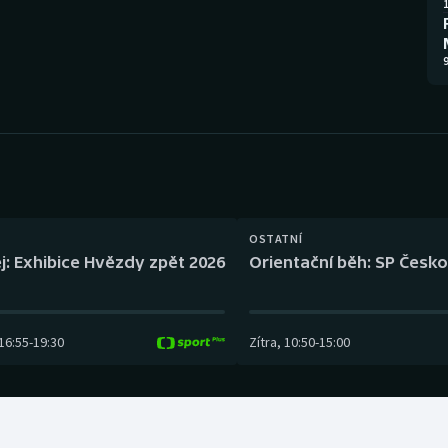
Moderní pětiboj
Triatlon
1
Motorsport
Veslování
9
Olympijské hry
Vodní slalom
Parasport
Volejbal
Plavání
Ostatní
OSTATNÍ
Plážový volejbal
j: Exhibice Hvězdy zpět 2026
Orientační běh: SP Česko
16:55
-
19:30
Zítra
,
10:50
-
15:00