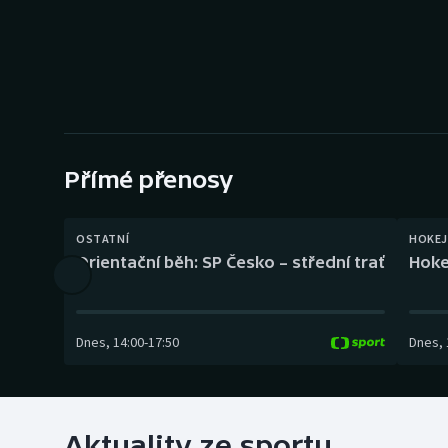
Curling
Dostihy
Florbal
Futsal
Přímé přenosy
Golf
OSTATNÍ
HOKEJ
Gymnastika
Orientační běh: SP Česko – střední trať
Hoke
Dnes
,
14:00
-
17:50
Dnes
,
Aktuality ze sportu