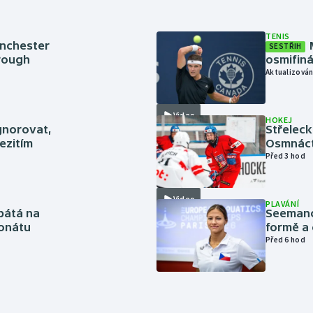
TENIS
anchester
SESTŘIH
brough
osmifiná
Aktualizován
Video
HOKEJ
gnorovat,
Střeleck
ezitím
Osmnáct
Před 3 hod
Video
PLAVÁNÍ
pátá na
Seemanov
onátu
formě a 
Před 6 hod