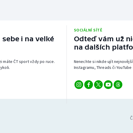
SOCIÁLNÍ SÍTĚ
 sebe i na velké
Odteď vám už nic
na dalších platf
izi máte ČT sport vždy po ruce.
Nenechte si nikde ujít nejnovější
ykoli.
Instagramu, Threads či YouTube 
Č