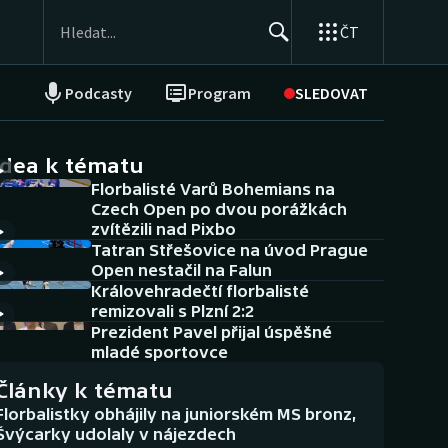
ČT
Podcasty
Program
SLEDOVAT
NEPŘEHLÉDNĚTE
Soutěže
idea k tématu
Florbalisté Varů Bohemians na
Historické návraty
Czech Open po dvou porážkách
zvítězili nad Pixbo
Aplikace ČT sport
Tatran Střešovice na úvod Prague
Open nestačil na Falun
AZ kvíz
Královehradečtí florbalisté
remizovali s Plzní 2:2
Prezident Pavel přijal úspěšné
mladé sportovce
Články k tématu
Florbalistky obhájily na juniorském MS bronz,
Švýcarky udolaly v nájezdech