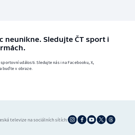
 neunikne. Sledujte ČT sport i
ormách.
 sportovní události. Sledujte nás i na Facebooku, X,
a buďte v obraze.
eská televize na sociálních sítích: