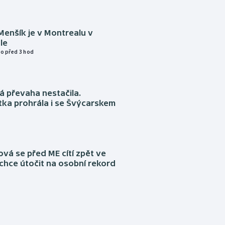
Menšík je v Montrealu v
le
o před 3 hod
á převaha nestačila.
ka prohrála i se Švýcarskem
á se před ME cítí zpět ve
chce útočit na osobní rekord