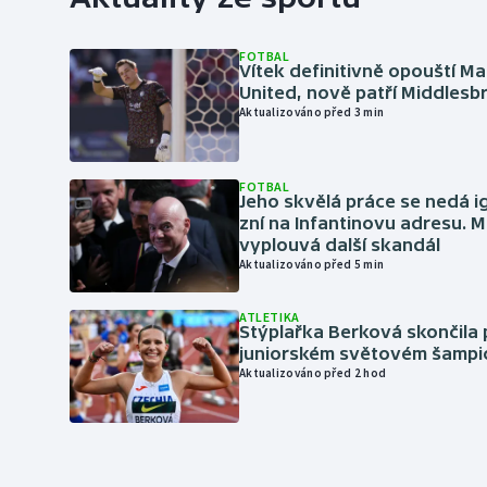
FOTBAL
Vítek definitivně opouští M
United, nově patří Middles
Aktualizováno před 3 min
FOTBAL
Jeho skvělá práce se nedá i
zní na Infantinovu adresu. M
vyplouvá další skandál
Aktualizováno před 5 min
ATLETIKA
Stýplařka Berková skončila 
juniorském světovém šampi
Aktualizováno před 2 hod