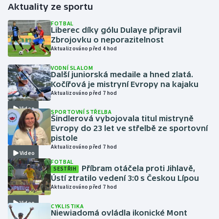
Aktuality ze sportu
Gymnastika
FOTBAL
Liberec díky gólu Dulaye připravil
Zbrojovku o neporazitelnost
Házená
Aktualizováno před 4 hod
VODNÍ SLALOM
Jezdectví
Další juniorská medaile a hned zlatá.
Kočířová je mistryní Evropy na kajaku
Judo
Aktualizováno před 7 hod
Video
SPORTOVNÍ STŘELBA
Krasobruslení
Šindlerová vybojovala titul mistryně
Evropy do 23 let ve střelbě ze sportovní
pistole
Lezení
Aktualizováno před 7 hod
Video
FOTBAL
Lyže a snowboard
Příbram otáčela proti Jihlavě,
SESTŘIH
Ústí ztratilo vedení 3:0 s Českou Lípou
Moderní pětiboj
Aktualizováno před 7 hod
Video
CYKLISTIKA
Motorsport
Niewiadomá ovládla ikonické Mont