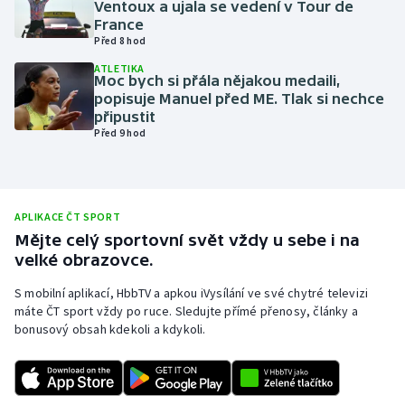
Ventoux a ujala se vedení v Tour de
France
Olympijské hry
Před 8 hod
Parasport
ATLETIKA
Moc bych si přála nějakou medaili,
popisuje Manuel před ME. Tlak si nechce
Plavání
připustit
Před 9 hod
Plážový volejbal
Ragby
APLIKACE ČT SPORT
Mějte celý sportovní svět vždy u sebe i na
Rychlobruslení
velké obrazovce.
Rychlostní kanoistika
S mobilní aplikací, HbbTV a apkou iVysílání ve své chytré televizi
máte ČT sport vždy po ruce. Sledujte přímé přenosy, články a
bonusový obsah kdekoli a kdykoli.
Short track
Sportovní střelba