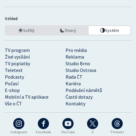
Vzhled
Světlý
Tmavý
Systém
TV program
Pro média
Živé vysílání
Reklama
TV poplatky
Studio Brno
Teletext
Studio Ostrava
Podcasty
Rada ČT
Počasí
Kariéra
E-shop
Podávání námětů
Mobilní a TV aplikace
Časté dotazy
Vše o ČT
Kontakty
Instagram
Facebook
YouTube
X
Threads