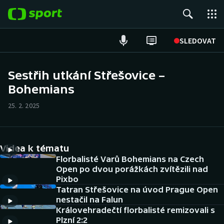
POPULÁRNÍ
SLEDOVAT
Fotbal
Sestřih utkání Střešovice –
Bohemians
Hokej
25. 2. 2025
Tenis
Atletika
Videa k tématu
Cyklistika
Florbalisté Varů Bohemians na Czech
Open po dvou porážkách zvítězili nad
Pixbo
DALŠÍ SPORTY
Tatran Střešovice na úvod Prague Open
nestačil na Falun
Americký fotbal
NEPŘEHLÉDNĚTE
Královehradečtí florbalisté remizovali s
Plzní 2:2