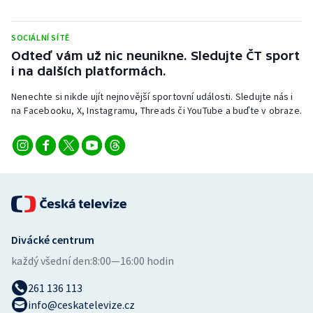
Stolní tenis
SOCIÁLNÍ SÍTĚ
Triatlon
Odteď vám už nic neunikne. Sledujte ČT sport
i na dalších platformách.
Veslování
Nenechte si nikde ujít nejnovější sportovní události. Sledujte nás i
Vodní slalom
na Facebooku, X, Instagramu, Threads či YouTube a buďte v obraze.
Volejbal
Ostatní
Divácké centrum
každý všední den:
8:00—16:00 hodin
261 136 113
info@ceskatelevize.cz