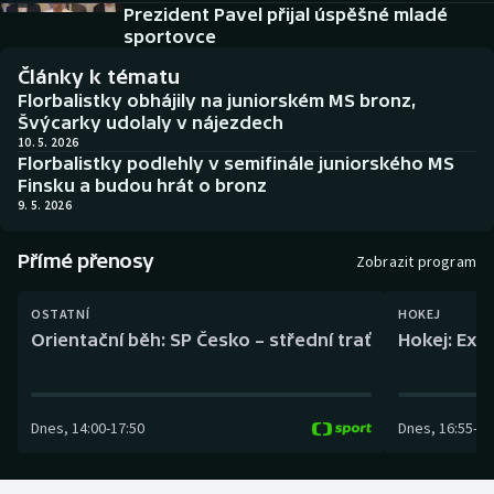
Baseball a softbal
Soutěže
Prezident Pavel přijal úspěšné mladé
sportovce
Basketbal
Historické návraty
Články k tématu
Florbalistky obhájily na juniorském MS bronz,
Biatlon
Aplikace ČT sport
Švýcarky udolaly v nájezdech
10. 5. 2026
Florbalistky podlehly v semifinále juniorského MS
Boby a skeleton
AZ kvíz
Finsku a budou hrát o bronz
9. 5. 2026
Box
Přímé přenosy
Zobrazit program
Curling
OSTATNÍ
HOKEJ
Dostihy
Orientační běh: SP Česko – střední trať
Hokej: Exh
Florbal
Dnes
,
14:00
-
17:50
Dnes
,
16:55
-
19
Futsal
Golf