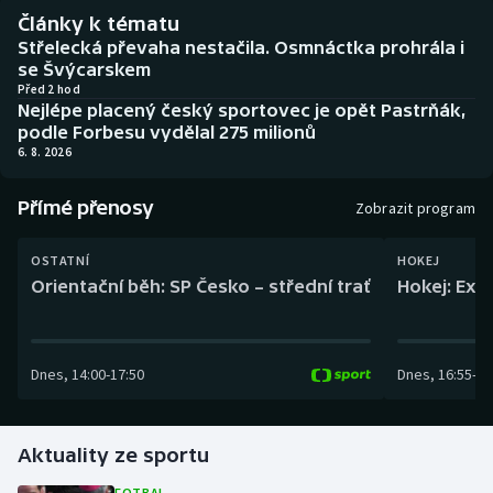
Baseball a softbal
Soutěže
Články k tématu
Střelecká převaha nestačila. Osmnáctka prohrála i
Basketbal
Historické návraty
se Švýcarskem
Před 2 hod
Nejlépe placený český sportovec je opět Pastrňák,
Biatlon
Aplikace ČT sport
podle Forbesu vydělal 275 milionů
6. 8. 2026
Boby a skeleton
AZ kvíz
Přímé přenosy
Zobrazit program
Box
OSTATNÍ
HOKEJ
Curling
Orientační běh: SP Česko – střední trať
Hokej: Exh
Dostihy
Dnes
,
14:00
-
17:50
Dnes
,
16:55
-
19
Florbal
Futsal
Aktuality ze sportu
Golf
FOTBAL