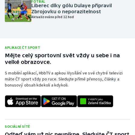
FOTBAL
Liberec díky gólu Dulaye připravil
Olympijské hry
Zbrojovku o neporazitelnost
Aktualizováno před 12 hod
Parasport
Plavání
APLIKACE ČT SPORT
Plážový volejbal
Mějte celý sportovní svět vždy u sebe i na
velké obrazovce.
Ragby
S mobilní aplikací, HbbTV a apkou iVysílání ve své chytré televizi
máte ČT sport vždy po ruce. Sledujte přímé přenosy, články a
Rychlobruslení
bonusový obsah kdekoli a kdykoli.
Rychlostní kanoistika
Short track
Sportovní střelba
SOCIÁLNÍ SÍTĚ
Odteď vám už nic neunikne. Sledujte ČT sport