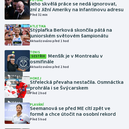
Jeho skvělá práce se nedá ignorovat,
zní z Jižní Ameriky na Infantinovu adresu
Gymnastika
Před 32 min
ATLETIKA
Házená
Stýplařka Berková skončila pátá na
juniorském světovém šampionátu
Jezdectví
Aktualizováno před 1 hod
TENIS
Judo
Menšík je v Montrealu v
SESTŘIH
osmifinále
Aktualizováno před 2 hod
Krasobruslení
Video
HOKEJ
Lezení
Střelecká převaha nestačila. Osmnáctka
prohrála i se Švýcarskem
Před 2 hod
Lyže a snowboard
Video
PLAVÁNÍ
Seemanová se před ME cítí zpět ve
Moderní pětiboj
formě a chce útočit na osobní rekord
Před 5 hod
Motorsport