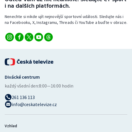
Stolní tenis
i na dalších platformách.
Nenechte si nikde ujít nejnovější sportovní události. Sledujte nás i
Triatlon
na Facebooku, X, Instagramu, Threads či YouTube a buďte v obraze.
Veslování
Vodní slalom
Volejbal
Ostatní
Divácké centrum
každý všední den:
8:00—16:00 hodin
261 136 113
info@ceskatelevize.cz
Vzhled