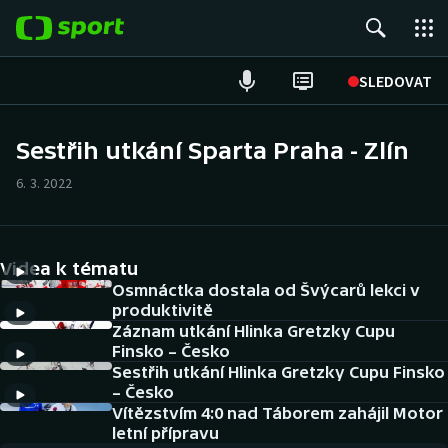
POPULÁRNÍ
SLEDOVAT
Fotbal
Sestřih utkání Sparta Praha - Zlín
Hokej
6. 3. 2022
Tenis
Videa k tématu
Atletika
Osmnáctka dostala od Švýcarů lekci v
produktivitě
Cyklistika
Záznam utkání Hlinka Gretzky Cupu
Finsko – Česko
DALŠÍ SPORTY
Sestřih utkání Hlinka Gretzky Cupu Finsko
– Česko
Americký fotbal
Vítězstvím 4:0 nad Táborem zahájil Motor
NEPŘEHLÉDNĚTE
letní přípravu