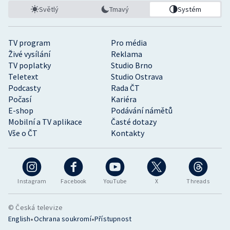
Světlý
Tmavý
Systém
TV program
Pro média
Živé vysílání
Reklama
TV poplatky
Studio Brno
Teletext
Studio Ostrava
Podcasty
Rada ČT
Počasí
Kariéra
E-shop
Podávání námětů
Mobilní a TV aplikace
Časté dotazy
Vše o ČT
Kontakty
Instagram
Facebook
YouTube
X
Threads
© Česká televize
•
•
English
Ochrana soukromí
Přístupnost