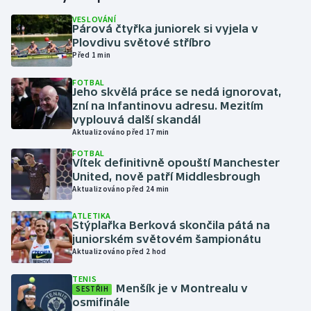
VESLOVÁNÍ
Párová čtyřka juniorek si vyjela v
Gymnastika
Plovdivu světové stříbro
Před 1 min
Házená
FOTBAL
Jeho skvělá práce se nedá ignorovat,
Jezdectví
zní na Infantinovu adresu. Mezitím
vyplouvá další skandál
Judo
Aktualizováno před 17 min
FOTBAL
Vítek definitivně opouští Manchester
Krasobruslení
United, nově patří Middlesbrough
Aktualizováno před 24 min
Lezení
ATLETIKA
Stýplařka Berková skončila pátá na
Lyže a snowboard
juniorském světovém šampionátu
Aktualizováno před 2 hod
Moderní pětiboj
TENIS
Menšík je v Montrealu v
SESTŘIH
Motorsport
osmifinále