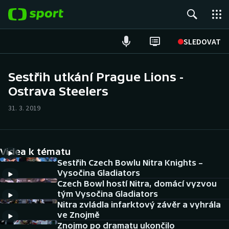
POPULÁRNÍ
SLEDOVAT
Fotbal
Sestřih utkání Prague Lions -
Ostrava Steelers
Hokej
31. 3. 2019
Tenis
Atletika
Videa k tématu
Cyklistika
Sestřih Czech Bowlu Nitra Knights –
Vysočina Gladiators
Czech Bowl hostí Nitra, domácí vyzvou
DALŠÍ SPORTY
tým Vysočina Gladiators
Nitra zvládla infarktový závěr a vyhrála
Americký fotbal
NEPŘEHLÉDNĚTE
ve Znojmě
Znojmo po dramatu ukončilo