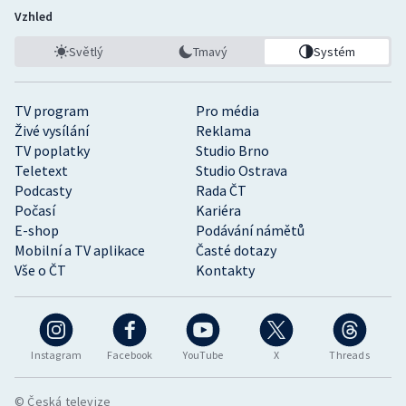
Vzhled
Světlý
Tmavý
Systém
TV program
Pro média
Živé vysílání
Reklama
TV poplatky
Studio Brno
Teletext
Studio Ostrava
Podcasty
Rada ČT
Počasí
Kariéra
E-shop
Podávání námětů
Mobilní a TV aplikace
Časté dotazy
Vše o ČT
Kontakty
Instagram
Facebook
YouTube
X
Threads
© Česká televize