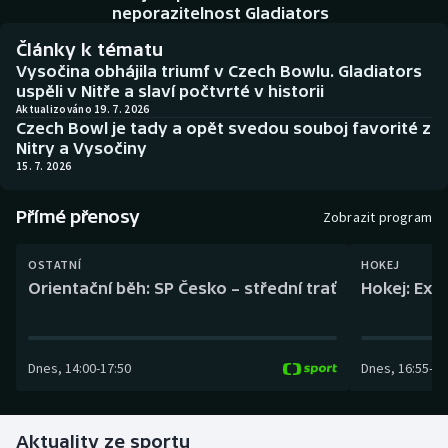
Baseball a softbal
Soutěže
neporazitelnost Gladiators
Články k tématu
Basketbal
Historické návraty
Vysočina obhájila triumf v Czech Bowlu. Gladiators
uspěli v Nitře a slaví počtvrté v historii
Biatlon
Aplikace ČT sport
Aktualizováno 19. 7. 2026
Czech Bowl je tady a opět svedou souboj favorité z
Nitry a Vysočiny
Boby a skeleton
AZ kvíz
15. 7. 2026
Box
Přímé přenosy
Zobrazit program
Curling
OSTATNÍ
HOKEJ
Orientační běh: SP Česko – střední trať
Hokej: Exh
Dostihy
Florbal
Dnes
,
14:00
-
17:50
Dnes
,
16:55
-
19
Futsal
Aktuality ze sportu
Golf