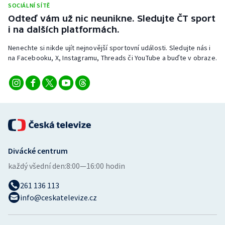
SOCIÁLNÍ SÍTĚ
Stolní tenis
Odteď vám už nic neunikne. Sledujte ČT sport
i na dalších platformách.
Triatlon
Nenechte si nikde ujít nejnovější sportovní události. Sledujte nás i
Veslování
na Facebooku, X, Instagramu, Threads či YouTube a buďte v obraze.
Vodní slalom
Volejbal
Ostatní
Divácké centrum
každý všední den:
8:00—16:00 hodin
261 136 113
info@ceskatelevize.cz