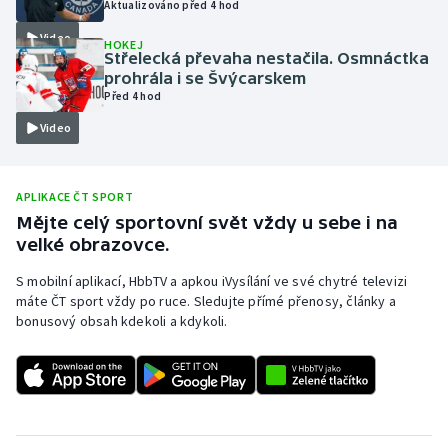
Aktualizováno před 4 hod
Olympijské hry
Video
HOKEJ
Střelecká převaha nestačila. Osmnáctka
Parasport
prohrála i se Švýcarskem
Před 4 hod
Plavání
Video
Plážový volejbal
APLIKACE ČT SPORT
Ragby
Mějte celý sportovní svět vždy u sebe i na
velké obrazovce.
Rychlobruslení
S mobilní aplikací, HbbTV a apkou iVysílání ve své chytré televizi
máte ČT sport vždy po ruce. Sledujte přímé přenosy, články a
Rychlostní kanoistika
bonusový obsah kdekoli a kdykoli.
Short track
Sportovní střelba