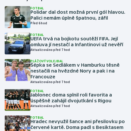
FOTBAL
Polidar dal dost možná první gól hlavou.
Gymnastika
Palici nemám úplně špatnou, zářil
Před 6 hod
Házená
FOTBAL
UEFA trvá na bojkotu soutěží FIFA. Její
Jezdectví
omluva jí nestačí a Infantinovi už nevěří
Aktualizováno před 7 hod
Judo
PLÁŽOVÝ VOLEJBAL
Šépka se Sedlákem v Hamburku těsně
Krasobruslení
nestačili na hvězdné Nory a pak i na
Francouze
Aktualizováno před 7 hod
Lezení
FOTBAL
Jablonec doma splnil roli favorita a
Lyže a snowboard
úspěšně zahájil dvojutkání s Rigou
Aktualizováno před 7 hod
Moderní pětiboj
FOTBAL
Hradec nevyužil šance ani přesilovku po
Motorsport
červené kartě. Doma padl s Besiktasem