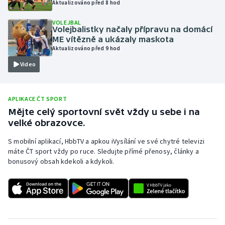
Aktualizováno před 8 hod
Olympijské hry
VOLEJBAL
Volejbalistky načaly přípravu na domácí
Parasport
ME vítězně a ukázaly maskota
Aktualizováno před 9 hod
Plavání
Video
Plážový volejbal
APLIKACE ČT SPORT
Ragby
Mějte celý sportovní svět vždy u sebe i na
velké obrazovce.
Rychlobruslení
S mobilní aplikací, HbbTV a apkou iVysílání ve své chytré televizi
máte ČT sport vždy po ruce. Sledujte přímé přenosy, články a
Rychlostní kanoistika
bonusový obsah kdekoli a kdykoli.
Short track
Sportovní střelba