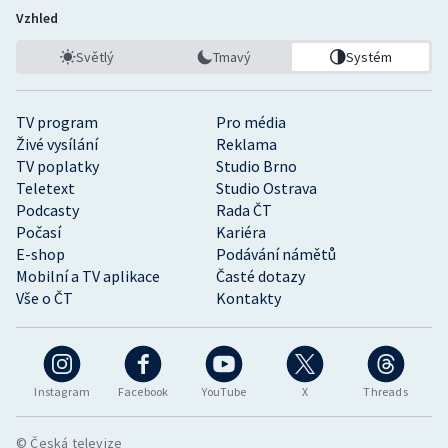
Vzhled
Světlý
Tmavý
Systém
TV program
Pro média
Živé vysílání
Reklama
TV poplatky
Studio Brno
Teletext
Studio Ostrava
Podcasty
Rada ČT
Počasí
Kariéra
E-shop
Podávání námětů
Mobilní a TV aplikace
Časté dotazy
Vše o ČT
Kontakty
Instagram
Facebook
YouTube
X
Threads
© Česká televize