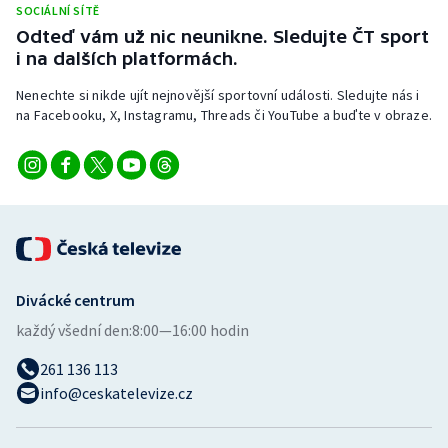
SOCIÁLNÍ SÍTĚ
Stolní tenis
Odteď vám už nic neunikne. Sledujte ČT sport
i na dalších platformách.
Triatlon
Nenechte si nikde ujít nejnovější sportovní události. Sledujte nás i
Veslování
na Facebooku, X, Instagramu, Threads či YouTube a buďte v obraze.
Vodní slalom
Volejbal
Ostatní
Divácké centrum
každý všední den:
8:00—16:00 hodin
261 136 113
info@ceskatelevize.cz