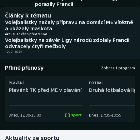
Baseball a softbal
Soutěže
porazily Francii
Články k tématu
Basketbal
Historické návraty
Volejbalistky načaly přípravu na domácí ME vítězně
a ukázaly maskota
Biatlon
Aplikace ČT sport
Aktualizováno před 9 hod
Volejbalistky na závěr Ligy národů zdolaly Francii,
odvracely čtyři mečboly
Boby a skeleton
AZ kvíz
12. 7. 2026
Box
Přímé přenosy
Zobrazit program
Curling
PLAVÁNÍ
FOTBAL
Plavání: TK před ME v plavání
Druhá fotbalová liga
Dostihy
Florbal
Dnes
,
12:30
-
13:00
Dnes
,
17:35
-
19:55
Futsal
Aktuality ze sportu
Golf