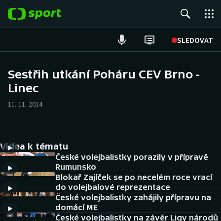
POPULÁRNÍ
SLEDOVAT
Fotbal
Sestřih utkání Poháru CEV Brno -
Linec
Hokej
11. 11. 2014
Tenis
Atletika
Videa k tématu
Cyklistika
České volejbalistky porazily v přípravě
Rumunsko
Blokař Zajíček se po necelém roce vrací
DALŠÍ SPORTY
do volejbalové reprezentace
České volejbalistky zahájily přípravu na
Americký fotbal
NEPŘEHLÉDNĚTE
domácí ME
České volejbalistky na závěr Ligy národů