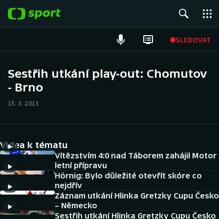
POPULÁRNÍ
SLEDOVAT
Fotbal
Sestřih utkání play-out: Chomutov
- Brno
Hokej
15. 3. 2013
Tenis
Atletika
Videa k tématu
Cyklistika
Vítězstvím 4:0 nad Táborem zahájil Motor
letní přípravu
Hörnig: Bylo důležité otevřít skóre co
DALŠÍ SPORTY
nejdřív
Záznam utkání Hlinka Gretzky Cupu Česko
Americký fotbal
NEPŘEHLÉDNĚTE
– Německo
Sestřih utkání Hlinka Gretzky Cupu Česko