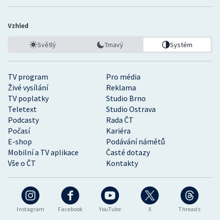
Vzhled
Světlý
Tmavý
Systém
TV program
Pro média
Živé vysílání
Reklama
TV poplatky
Studio Brno
Teletext
Studio Ostrava
Podcasty
Rada ČT
Počasí
Kariéra
E-shop
Podávání námětů
Mobilní a TV aplikace
Časté dotazy
Vše o ČT
Kontakty
Instagram
Facebook
YouTube
X
Threads