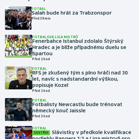
FOTBAL
Salah bude hrát za Trabzonspor
Gymnastika
Před 39 min
Házená
FOTBALOVÁ LIGA MISTRŮ
Fenerbahce Istanbul zdolalo Štýrský
Jezdectví
Hradec a je blíže případnému duelu se
Spartou
Judo
Před 2 hod
FOTBAL
RFS je zkušený tým s plno hráči nad 30
Krasobruslení
let, navíc s nadstandardní výškou,
popisuje Kozel
Lezení
Před 2 hod
FOTBAL
Lyže a snowboard
Fotbalisty Newcastlu bude trénovat
německý kouč Jaissle
Před 3 hod
Moderní pětiboj
FOTBAL
Slávistky v předkole kvalifikace
Motorsport
SESTŘIH
podlehly Rangers 1:2 a Liga mistryň pro