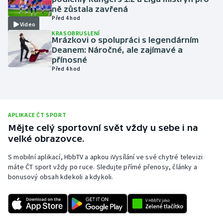
ně zůstala zavřená
Olympijské hry
Před 4 hod
Video
KRASOBRUSLENÍ
Parasport
Mrázkovi o spolupráci s legendárním
Deanem: Náročné, ale zajímavé a
přínosné
Plavání
Před 4 hod
Plážový volejbal
Ragby
APLIKACE ČT SPORT
Mějte celý sportovní svět vždy u sebe i na
Rychlobruslení
velké obrazovce.
S mobilní aplikací, HbbTV a apkou iVysílání ve své chytré televizi
Rychlostní kanoistika
máte ČT sport vždy po ruce. Sledujte přímé přenosy, články a
bonusový obsah kdekoli a kdykoli.
Short track
Sportovní střelba