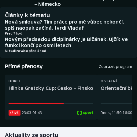
Baseball a softbal
Soutěže
– Německo
Články k tématu
Basketbal
Historické návraty
Nová smlouva? Tím práce pro mě vůbec nekončí,
spíš naopak začíná, tvrdí Vladař
Biatlon
Aplikace ČT sport
Před 7 hod
Novým předsedou diciplinárky je Bičánek. Ujčík ve
funkci končí po osmi letech
Boby a skeleton
AZ kvíz
Aktualizováno před 8 hod
Box
Přímé přenosy
Zobrazit program
Curling
HOKEJ
OSTATNÍ
Hlinka Gretzky Cup: Česko – Finsko
Orientační běh
Dostihy
Florbal
23:03
-
01:43
Dnes
,
11:50
-
16:00
ŽIVĚ
Futsal
Aktuality ze sportu
Golf