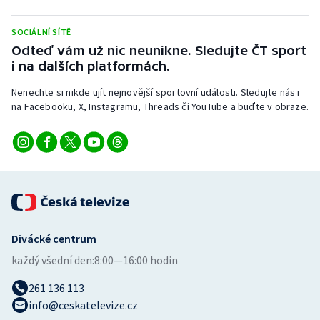
Stolní tenis
SOCIÁLNÍ SÍTĚ
Triatlon
Odteď vám už nic neunikne. Sledujte ČT sport
i na dalších platformách.
Veslování
Nenechte si nikde ujít nejnovější sportovní události. Sledujte nás i
na Facebooku, X, Instagramu, Threads či YouTube a buďte v obraze.
Vodní slalom
Volejbal
Ostatní
Divácké centrum
každý všední den:
8:00—16:00 hodin
261 136 113
info@ceskatelevize.cz