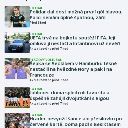
FOTBAL
Polidar dal dost možná první gól hlavou.
Gymnastika
Palici nemám úplně špatnou, zářil
Před 6 hod
Házená
FOTBAL
UEFA trvá na bojkotu soutěží FIFA. Její
Jezdectví
omluva jí nestačí a Infantinovi už nevěří
Aktualizováno před 7 hod
Judo
PLÁŽOVÝ VOLEJBAL
Šépka se Sedlákem v Hamburku těsně
Krasobruslení
nestačili na hvězdné Nory a pak i na
Francouze
Aktualizováno před 7 hod
Lezení
FOTBAL
Jablonec doma splnil roli favorita a
Lyže a snowboard
úspěšně zahájil dvojutkání s Rigou
Aktualizováno před 7 hod
Moderní pětiboj
FOTBAL
Hradec nevyužil šance ani přesilovku po
Motorsport
červené kartě. Doma padl s Besiktasem