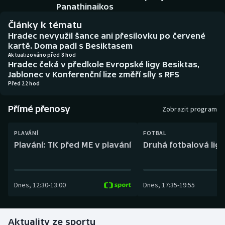
Baseball a softbal
Soutěže
Panathinaikos
Články k tématu
Basketbal
Historické návraty
Hradec nevyužil šance ani přesilovku po červené
kartě. Doma padl s Besiktasem
Biatlon
Aplikace ČT sport
Aktualizováno před 8 hod
Hradec čeká v předkole Evropské ligy Besiktas,
Jablonec v Konferenční lize změří síly s RFS
Boby a skeleton
AZ kvíz
Před 22 hod
Box
Přímé přenosy
Zobrazit program
Curling
PLAVÁNÍ
FOTBAL
Plavání: TK před ME v plavání
Druhá fotbalová liga
Dostihy
Florbal
Dnes
,
12:30
-
13:00
Dnes
,
17:35
-
19:55
Futsal
Aktuality ze sportu
Golf