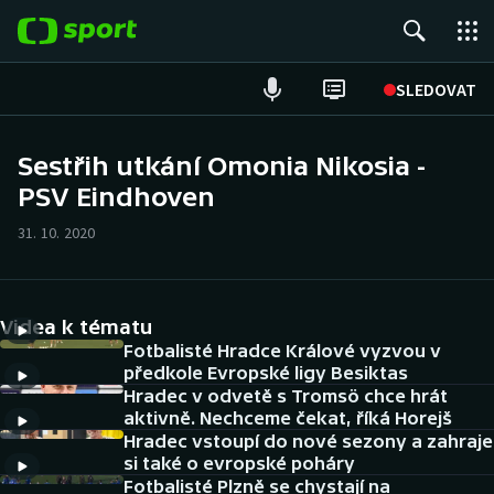
POPULÁRNÍ
SLEDOVAT
Fotbal
Sestřih utkání Omonia Nikosia -
PSV Eindhoven
Hokej
31. 10. 2020
Tenis
Atletika
Videa k tématu
Cyklistika
Fotbalisté Hradce Králové vyzvou v
předkole Evropské ligy Besiktas
Hradec v odvetě s Tromsö chce hrát
DALŠÍ SPORTY
aktivně. Nechceme čekat, říká Horejš
Hradec vstoupí do nové sezony a zahraje
Americký fotbal
NEPŘEHLÉDNĚTE
si také o evropské poháry
Fotbalisté Plzně se chystají na