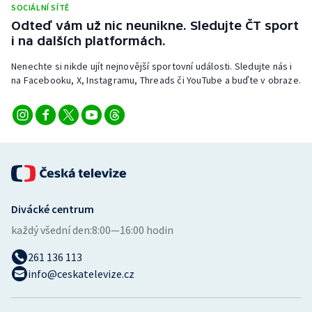
SOCIÁLNÍ SÍTĚ
Stolní tenis
Odteď vám už nic neunikne. Sledujte ČT sport
i na dalších platformách.
Triatlon
Nenechte si nikde ujít nejnovější sportovní události. Sledujte nás i
Veslování
na Facebooku, X, Instagramu, Threads či YouTube a buďte v obraze.
Vodní slalom
Volejbal
Ostatní
Divácké centrum
každý všední den:
8:00—16:00 hodin
261 136 113
info@ceskatelevize.cz