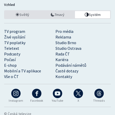
Vzhled
Světlý
Tmavý
Systém
TV program
Pro média
Živé vysílání
Reklama
TV poplatky
Studio Brno
Teletext
Studio Ostrava
Podcasty
Rada ČT
Počasí
Kariéra
E-shop
Podávání námětů
Mobilní a TV aplikace
Časté dotazy
Vše o ČT
Kontakty
Instagram
Facebook
YouTube
X
Threads
© Česká televize