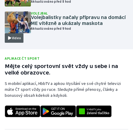
Aktualizováno před 8 hod
Olympijské hry
VOLEJBAL
Volejbalistky načaly přípravu na domácí
Parasport
ME vítězně a ukázaly maskota
Aktualizováno před 9 hod
Plavání
Video
Plážový volejbal
APLIKACE ČT SPORT
Ragby
Mějte celý sportovní svět vždy u sebe i na
velké obrazovce.
Rychlobruslení
S mobilní aplikací, HbbTV a apkou iVysílání ve své chytré televizi
máte ČT sport vždy po ruce. Sledujte přímé přenosy, články a
Rychlostní kanoistika
bonusový obsah kdekoli a kdykoli.
Short track
Sportovní střelba