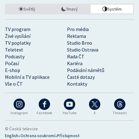
Světlý
Tmavý
Systém
TV program
Pro média
Živé vysílání
Reklama
TV poplatky
Studio Brno
Teletext
Studio Ostrava
Podcasty
Rada ČT
Počasí
Kariéra
E-shop
Podávání námětů
Mobilní a TV aplikace
Časté dotazy
Vše o ČT
Kontakty
Instagram
Facebook
YouTube
X
Threads
© Česká televize
•
•
English
Ochrana soukromí
Přístupnost