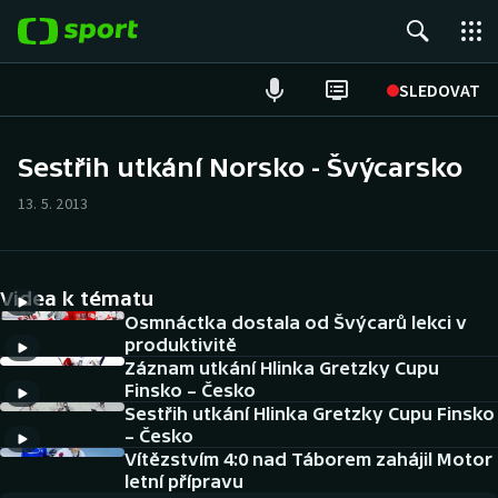
POPULÁRNÍ
SLEDOVAT
Fotbal
Sestřih utkání Norsko - Švýcarsko
Hokej
13. 5. 2013
Tenis
Videa k tématu
Atletika
Osmnáctka dostala od Švýcarů lekci v
produktivitě
Cyklistika
Záznam utkání Hlinka Gretzky Cupu
Finsko – Česko
DALŠÍ SPORTY
Sestřih utkání Hlinka Gretzky Cupu Finsko
– Česko
Americký fotbal
Vítězstvím 4:0 nad Táborem zahájil Motor
NEPŘEHLÉDNĚTE
letní přípravu