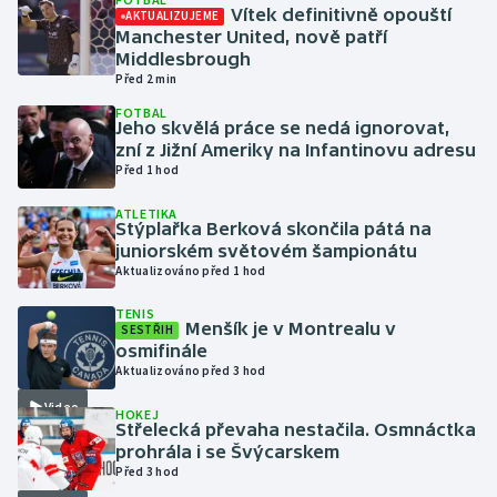
Vítek definitivně opouští
AKTUALIZUJEME
Manchester United, nově patří
Gymnastika
Middlesbrough
Před 2 min
Házená
FOTBAL
Jeho skvělá práce se nedá ignorovat,
zní z Jižní Ameriky na Infantinovu adresu
Jezdectví
Před 1 hod
Judo
ATLETIKA
Stýplařka Berková skončila pátá na
juniorském světovém šampionátu
Krasobruslení
Aktualizováno před 1 hod
TENIS
Lezení
Menšík je v Montrealu v
SESTŘIH
osmifinále
Lyže a snowboard
Aktualizováno před 3 hod
Video
HOKEJ
Moderní pětiboj
Střelecká převaha nestačila. Osmnáctka
prohrála i se Švýcarskem
Před 3 hod
Motorsport