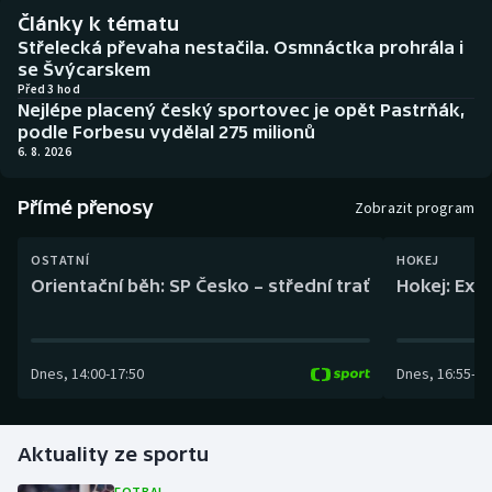
Baseball a softbal
Soutěže
Články k tématu
Střelecká převaha nestačila. Osmnáctka prohrála i
Basketbal
Historické návraty
se Švýcarskem
Před 3 hod
Nejlépe placený český sportovec je opět Pastrňák,
Biatlon
Aplikace ČT sport
podle Forbesu vydělal 275 milionů
6. 8. 2026
Boby a skeleton
AZ kvíz
Přímé přenosy
Zobrazit program
Box
OSTATNÍ
HOKEJ
Curling
Orientační běh: SP Česko – střední trať
Hokej: Exh
Dostihy
Dnes
,
14:00
-
17:50
Dnes
,
16:55
-
19
Florbal
Futsal
Aktuality ze sportu
Golf
FOTBAL