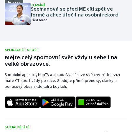
Video
PLAVÁNÍ
Olympijské hry
Seemanová se před ME cítí zpět ve
formě a chce útočit na osobní rekord
Před 6 hod
Parasport
Plavání
APLIKACE ČT SPORT
Plážový volejbal
Mějte celý sportovní svět vždy u sebe i na
velké obrazovce.
Ragby
S mobilní aplikací, HbbTV a apkou iVysílání ve své chytré televizi
Rychlobruslení
máte ČT sport vždy po ruce. Sledujte přímé přenosy, články a
bonusový obsah kdekoli a kdykoli.
Rychlostní kanoistika
Short track
Sportovní střelba
SOCIÁLNÍ SÍTĚ