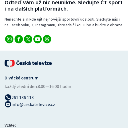
Odteď vám už nic neunikne. Sledujte ČT sport
Stolní tenis
i na dalších platformách.
Triatlon
Nenechte si nikde ujít nejnovější sportovní události. Sledujte nás i
na Facebooku, X, Instagramu, Threads či YouTube a buďte v obraze.
Veslování
Vodní slalom
Volejbal
Ostatní
Divácké centrum
každý všední den:
8:00—16:00 hodin
261 136 113
info@ceskatelevize.cz
Vzhled