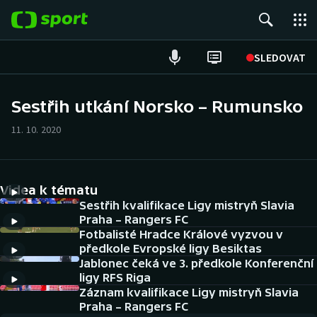
POPULÁRNÍ
SLEDOVAT
Fotbal
Sestřih utkání Norsko – Rumunsko
Hokej
11. 10. 2020
Tenis
Videa k tématu
Atletika
Sestřih kvalifikace Ligy mistryň Slavia
Praha – Rangers FC
Cyklistika
Fotbalisté Hradce Králové vyzvou v
předkole Evropské ligy Besiktas
DALŠÍ SPORTY
Jablonec čeká ve 3. předkole Konferenční
ligy RFS Riga
Americký fotbal
Záznam kvalifikace Ligy mistryň Slavia
NEPŘEHLÉDNĚTE
Praha – Rangers FC