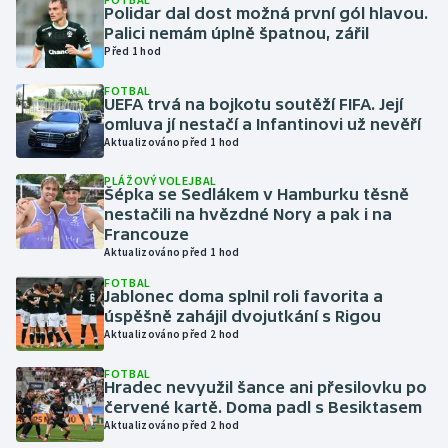
Polidar dal dost možná první gól hlavou.
Palici nemám úplně špatnou, zářil
Gymnastika
Před 1 hod
FOTBAL
Házená
UEFA trvá na bojkotu soutěží FIFA. Její
omluva jí nestačí a Infantinovi už nevěří
Jezdectví
Aktualizováno před 1 hod
PLÁŽOVÝ VOLEJBAL
Judo
Šépka se Sedlákem v Hamburku těsně
nestačili na hvězdné Nory a pak i na
Francouze
Krasobruslení
Aktualizováno před 1 hod
FOTBAL
Lezení
Jablonec doma splnil roli favorita a
úspěšně zahájil dvojutkání s Rigou
Lyže a snowboard
Aktualizováno před 2 hod
FOTBAL
Moderní pětiboj
Hradec nevyužil šance ani přesilovku po
červené kartě. Doma padl s Besiktasem
Aktualizováno před 2 hod
Motorsport