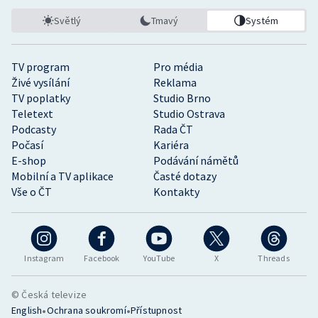
Světlý
Tmavý
Systém
TV program
Pro média
Živé vysílání
Reklama
TV poplatky
Studio Brno
Teletext
Studio Ostrava
Podcasty
Rada ČT
Počasí
Kariéra
E-shop
Podávání námětů
Mobilní a TV aplikace
Časté dotazy
Vše o ČT
Kontakty
Instagram
Facebook
YouTube
X
Threads
© Česká televize
•
•
English
Ochrana soukromí
Přístupnost