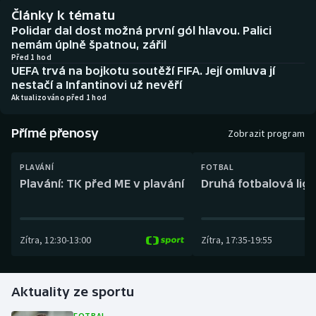
Baseball a softbal
Soutěže
Články k tématu
Polidar dal dost možná první gól hlavou. Palici
Basketbal
Historické návraty
nemám úplně špatnou, zářil
Před 1 hod
UEFA trvá na bojkotu soutěží FIFA. Její omluva jí
Biatlon
Aplikace ČT sport
nestačí a Infantinovi už nevěří
Aktualizováno před 1 hod
Boby a skeleton
AZ kvíz
Přímé přenosy
Zobrazit program
Box
PLAVÁNÍ
FOTBAL
Curling
Plavání: TK před ME v plavání
Druhá fotbalová liga
Dostihy
Zítra
,
12:30
-
13:00
Zítra
,
17:35
-
19:55
Florbal
Futsal
Aktuality ze sportu
Golf
FOTBAL