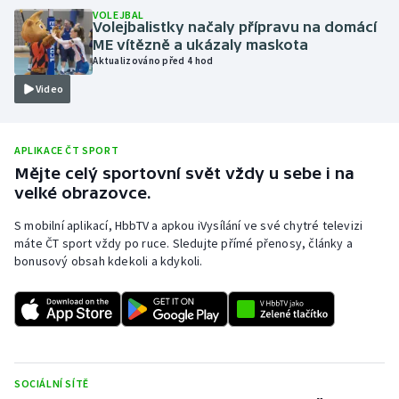
VOLEJBAL
Olympijské hry
Volejbalistky načaly přípravu na domácí
ME vítězně a ukázaly maskota
Aktualizováno před 4 hod
Parasport
Video
Plavání
APLIKACE ČT SPORT
Plážový volejbal
Mějte celý sportovní svět vždy u sebe i na
velké obrazovce.
Ragby
S mobilní aplikací, HbbTV a apkou iVysílání ve své chytré televizi
Rychlobruslení
máte ČT sport vždy po ruce. Sledujte přímé přenosy, články a
bonusový obsah kdekoli a kdykoli.
Rychlostní kanoistika
Short track
Sportovní střelba
SOCIÁLNÍ SÍTĚ