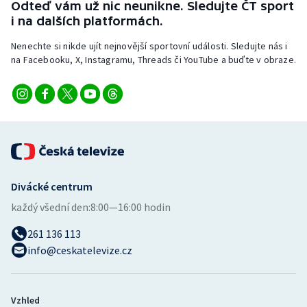
Odteď vám už nic neunikne. Sledujte ČT sport
Stolní tenis
i na dalších platformách.
Triatlon
Nenechte si nikde ujít nejnovější sportovní události. Sledujte nás i
na Facebooku, X, Instagramu, Threads či YouTube a buďte v obraze.
Veslování
Vodní slalom
Volejbal
Ostatní
Divácké centrum
každý všední den:
8:00—16:00 hodin
261 136 113
info@ceskatelevize.cz
Vzhled