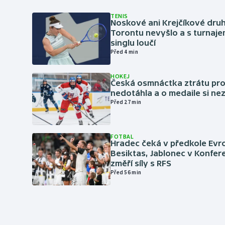
TENIS
Noskové ani Krejčíkové druh
Torontu nevyšlo a s turnaje
singlu loučí
Před 4 min
HOKEJ
Česká osmnáctka ztrátu pro
nedotáhla a o medaile si ne
Před 27 min
FOTBAL
Hradec čeká v předkole Evro
Besiktas, Jablonec v Konfere
změří síly s RFS
Před 56 min