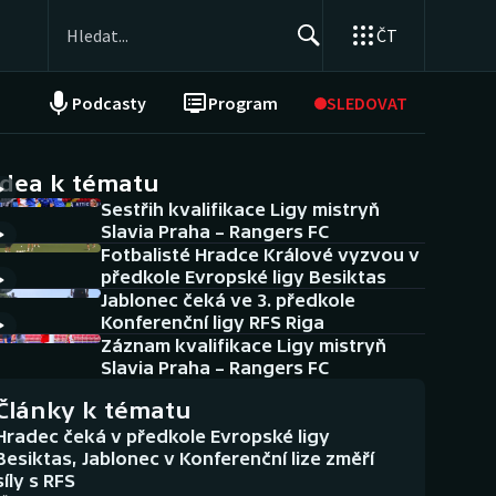
ČT
Podcasty
Program
SLEDOVAT
NEPŘEHLÉDNĚTE
Soutěže
idea k tématu
Sestřih kvalifikace Ligy mistryň
Historické návraty
Slavia Praha – Rangers FC
Fotbalisté Hradce Králové vyzvou v
Aplikace ČT sport
předkole Evropské ligy Besiktas
Jablonec čeká ve 3. předkole
AZ kvíz
Konferenční ligy RFS Riga
Záznam kvalifikace Ligy mistryň
Slavia Praha – Rangers FC
Články k tématu
Hradec čeká v předkole Evropské ligy
Besiktas, Jablonec v Konferenční lize změří
síly s RFS