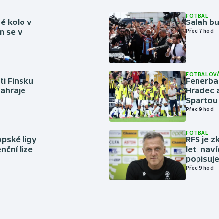
FOTBAL
é kolo v
Salah b
m se v
Před 7 hod
FOTBALOVÁ
ti Finsku
Fenerbah
zahraje
Hradec a
Spartou
Před 9 hod
FOTBAL
pské ligy
RFS je z
nční lize
let, nav
popisuje
Před 9 hod