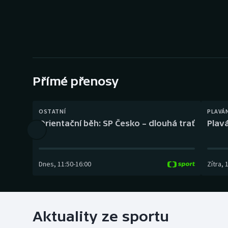
Curling
Dostihy
Florbal
Futsal
Přímé přenosy
Golf
OSTATNÍ
PLAVÁ
Orientační běh: SP Česko – dlouhá trať
Plavá
Gymnastika
Dnes
,
11:50
-
16:00
Zítra
,
Aktuality ze sportu