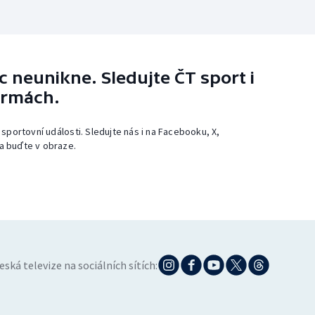
 neunikne. Sledujte ČT sport i
ormách.
 sportovní události. Sledujte nás i na Facebooku, X,
a buďte v obraze.
eská televize na sociálních sítích: