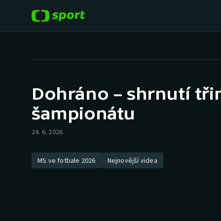
POPULÁRNÍ
DALŠÍ SPORTY
Fotbal
Americký fotbal
Dohráno – shrnutí tř
Hokej
Baseball a softbal
šampionátu
Tenis
Basketbal
24. 6. 2026
Atletika
Biatlon
MS ve fotbale 2026
Nejnovější videa
Cyklistika
Boby a skeleton
Box