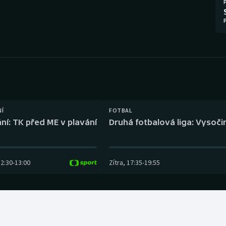
Moderní pětiboj
Triatlon
Motorsport
Veslování
Olympijské hry
Vodní slalom
Parasport
Volejbal
Plavání
Ostatní
NÍ
FOTBAL
ní: TK před ME v plavání
Druhá fotbalová liga: Vysočin
Plážový volejbal
12:30
-
13:00
Zítra
,
17:35
-
19:55