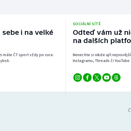
SOCIÁLNÍ SÍTĚ
 sebe i na velké
Odteď vám už nic
na dalších platf
izi máte ČT sport vždy po ruce.
Nenechte si nikde ujít nejnovější
ykoli.
Instagramu, Threads či YouTube 
Č