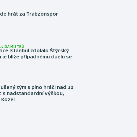
ude hrát za Trabzonspor
 LIGA MISTRŮ
ce Istanbul zdolalo Štýrský
 je blíže případnému duelu se
kušený tým s plno hráči nad 30
íc s nadstandardní výškou,
 Kozel