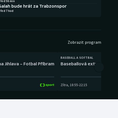
Před 56 min
Salah bude hrát za Trabzonspor
Před 7 hod
Zobrazit program
BASEBALL A SOFTBAL
a Jihlava – Fotbal Příbram
Baseballová extraliga: Tře
Zítra
,
18:55
-
22:15