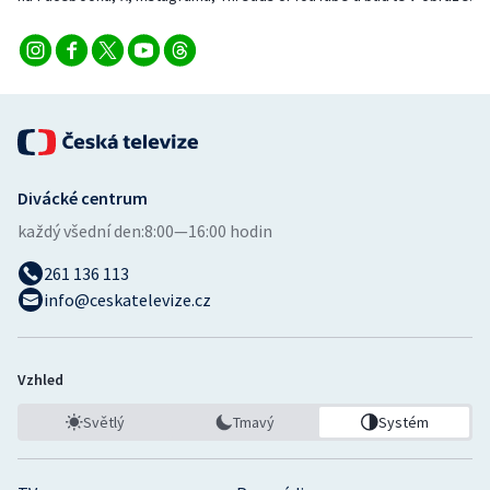
Stolní tenis
Triatlon
Veslování
Vodní slalom
Divácké centrum
Volejbal
každý všední den:
8:00—16:00 hodin
261 136 113
Ostatní
info@ceskatelevize.cz
Vzhled
Světlý
Tmavý
Systém