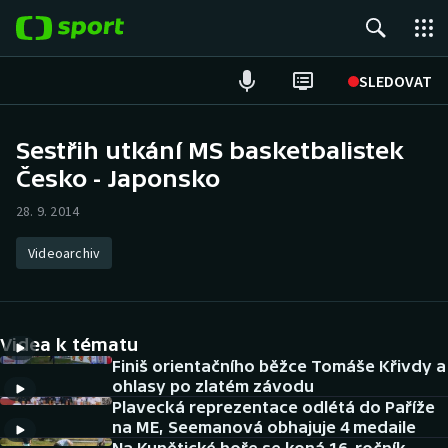
POPULÁRNÍ
SLEDOVAT
Fotbal
Sestřih utkání MS basketbalistek
Česko - Japonsko
Hokej
28. 9. 2014
Tenis
Videoarchiv
Atletika
Cyklistika
Videa k tématu
DALŠÍ SPORTY
Finiš orientačního běžce Tomáše Křivdy a
ohlasy po zlatém závodu
Plavecká reprezentace odlétá do Paříže
Americký fotbal
NEPŘEHLÉDNĚTE
na ME, Seemanová obhajuje 4 medaile