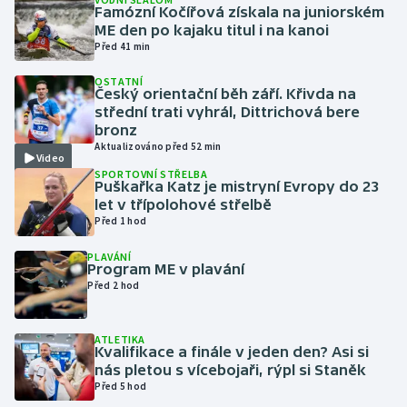
Famózní Kočířová získala na juniorském
ME den po kajaku titul i na kanoi
Gymnastika
Před 41 min
OSTATNÍ
Házená
Český orientační běh září. Křivda na
střední trati vyhrál, Dittrichová bere
Jezdectví
bronz
Aktualizováno před 52 min
Video
Judo
SPORTOVNÍ STŘELBA
Puškařka Katz je mistryní Evropy do 23
let v třípolohové střelbě
Krasobruslení
Před 1 hod
PLAVÁNÍ
Lezení
Program ME v plavání
Před 2 hod
Lyže a snowboard
ATLETIKA
Moderní pětiboj
Kvalifikace a finále v jeden den? Asi si
nás pletou s vícebojaři, rýpl si Staněk
Před 5 hod
Motorsport