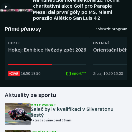
Na Kunětické hoře se koná 16. ročník
Baseball a softbal
Soutěže
charitativní akce Golf pro Paraple
Messi dal první góly po MS, Miami
Basketbal
Historické návraty
porazilo Atlético San Luis 4:2
Přímé přenosy
Zobrazit program
Biatlon
Aplikace ČT sport
HOKEJ
OSTATNÍ
Boby a skeleton
AZ kvíz
Hokej: Exhibice Hvězdy zpět 2026
Orientační běh: 
Box
16:50
-
19:50
Zítra
,
10:50
-
15:00
ŽIVĚ
Curling
Dostihy
Aktuality ze sportu
Florbal
MOTORSPORT
Salač byl v kvalifikaci v Silverstonu
šestý
Futsal
Aktualizováno před 36 min
Golf
VODNÍ SLALOM