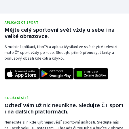
Olympijské hry
Parasport
APLIKACE ČT SPORT
Mějte celý sportovní svět vždy u sebe i na
velké obrazovce.
Plavání
S mobilní aplikací, HbbTV a apkou iVysílání ve své chytré televizi
Plážový volejbal
máte ČT sport vždy po ruce. Sledujte přímé přenosy, články a
bonusový obsah kdekoli a kdykoli.
Ragby
Rychlobruslení
Rychlostní kanoistika
SOCIÁLNÍ SÍTĚ
Odteď vám už nic neunikne. Sledujte ČT sport
Short track
i na dalších platformách.
Sportovní střelba
Nenechte si nikde ujít nejnovější sportovní události. Sledujte nás i
na Facebooku, X, Instagramu, Threads či YouTube a buďte v obraze.