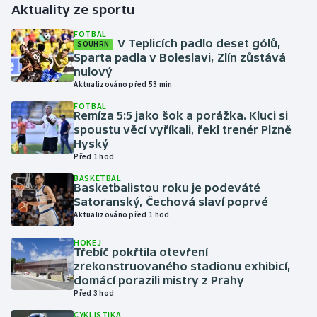
Aktuality ze sportu
Gymnastika
FOTBAL
V Teplicích padlo deset gólů,
SOUHRN
Sparta padla v Boleslavi, Zlín zůstává
Házená
nulový
Aktualizováno před 53 min
Jezdectví
FOTBAL
Remíza 5:5 jako šok a porážka. Kluci si
spoustu věcí vyříkali, řekl trenér Plzně
Judo
Hyský
Před 1 hod
Krasobruslení
BASKETBAL
Basketbalistou roku je podeváté
Lezení
Satoranský, Čechová slaví poprvé
Aktualizováno před 1 hod
Lyže a snowboard
HOKEJ
Třebíč pokřtila otevření
zrekonstruovaného stadionu exhibicí,
Moderní pětiboj
domácí porazili mistry z Prahy
Před 3 hod
Motorsport
CYKLISTIKA