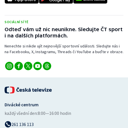
Stolní tenis
Triatlon
SOCIÁLNÍ SÍTĚ
Odteď vám už nic neunikne. Sledujte ČT sport
Veslování
i na dalších platformách.
Vodní slalom
Nenechte si nikde ujít nejnovější sportovní události. Sledujte nás i
na Facebooku, X, Instagramu, Threads či YouTube a buďte v obraze.
Volejbal
Ostatní
Divácké centrum
každý všední den:
8:00—16:00 hodin
261 136 113