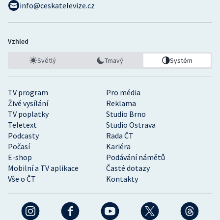
info@ceskatelevize.cz
Vzhled
Světlý
Tmavý
Systém
TV program
Pro média
Živé vysílání
Reklama
TV poplatky
Studio Brno
Teletext
Studio Ostrava
Podcasty
Rada ČT
Počasí
Kariéra
E-shop
Podávání námětů
Mobilní a TV aplikace
Časté dotazy
Vše o ČT
Kontakty