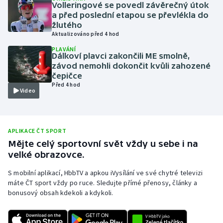
Volleringové se povedl závěrečný útok
Olympijské hry
a před poslední etapou se převlékla do
žlutého
Aktualizováno před 4 hod
Parasport
PLAVÁNÍ
Dálkoví plavci zakončili ME smolně,
Plavání
závod nemohli dokončit kvůli zahozené
čepičce
Před 4 hod
Plážový volejbal
Video
Ragby
APLIKACE ČT SPORT
Rychlobruslení
Mějte celý sportovní svět vždy u sebe i na
velké obrazovce.
Rychlostní kanoistika
S mobilní aplikací, HbbTV a apkou iVysílání ve své chytré televizi
Short track
máte ČT sport vždy po ruce. Sledujte přímé přenosy, články a
bonusový obsah kdekoli a kdykoli.
Sportovní střelba