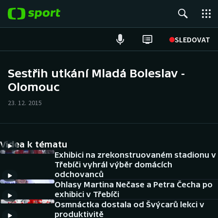
POPULÁRNÍ
SLEDOVAT
Fotbal
Sestřih utkání Mladá Boleslav -
Olomouc
Hokej
23. 12. 2015
Tenis
Atletika
Videa k tématu
Cyklistika
Exhibici na zrekonstruovaném stadionu v
Třebíči vyhrál výběr domácích
odchovanců
DALŠÍ SPORTY
Ohlasy Martina Nečase a Petra Čecha po
exhibici v Třebíči
Americký fotbal
NEPŘEHLÉDNĚTE
Osmnáctka dostala od Švýcarů lekci v
produktivitě