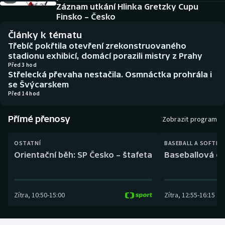
Baseball a softbal
Soutěže
Záznam utkání Hlinka Gretzky Cupu
Finsko – Česko
Basketbal
Historické návraty
Články k tématu
Třebíč pokřtila otevření zrekonstruovaného
Biatlon
Aplikace ČT sport
stadionu exhibicí, domácí porazili mistry z Prahy
Před 3 hod
Střelecká převaha nestačila. Osmnáctka prohrála i
Boby a skeleton
AZ kvíz
se Švýcarskem
Před 14 hod
Box
Přímé přenosy
Zobrazit program
Curling
OSTATNÍ
BASEBALL A SOFTBA
Dostihy
Orientační běh: SP Česko – štafeta
Baseballová ex
Florbal
Zítra
,
10:50
-
15:00
Zítra
,
12:55
-
16:15
Futsal
Golf