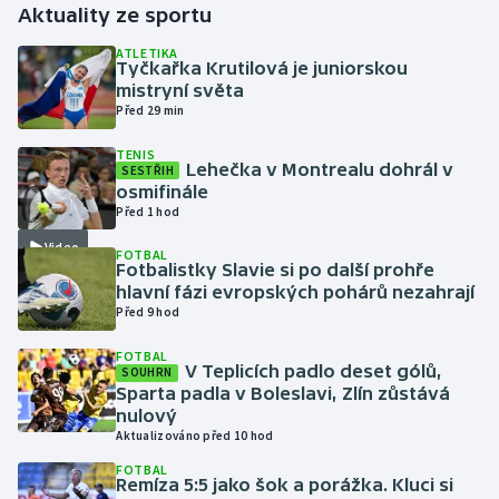
Aktuality ze sportu
Gymnastika
ATLETIKA
Tyčkařka Krutilová je juniorskou
mistryní světa
Házená
Před 29 min
TENIS
Jezdectví
Lehečka v Montrealu dohrál v
SESTŘIH
osmifinále
Judo
Před 1 hod
Video
FOTBAL
Krasobruslení
Fotbalistky Slavie si po další prohře
hlavní fázi evropských pohárů nezahrají
Před 9 hod
Lezení
FOTBAL
Lyže a snowboard
V Teplicích padlo deset gólů,
SOUHRN
Sparta padla v Boleslavi, Zlín zůstává
nulový
Moderní pětiboj
Aktualizováno před 10 hod
FOTBAL
Motorsport
Remíza 5:5 jako šok a porážka. Kluci si