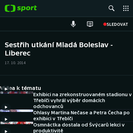
POPULÁRNÍ
SLEDOVAT
Fotbal
Sestřih utkání Mladá Boleslav -
Liberec
Hokej
17. 10. 2014
Tenis
Atletika
Videa k tématu
Cyklistika
Exhibici na zrekonstruovaném stadionu v
Třebíči vyhrál výběr domácích
odchovanců
DALŠÍ SPORTY
Ohlasy Martina Nečase a Petra Čecha po
exhibici v Třebíči
Americký fotbal
NEPŘEHLÉDNĚTE
Osmnáctka dostala od Švýcarů lekci v
produktivitě