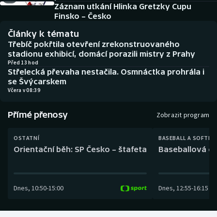
Baseball a softbal
Soutěže
Záznam utkání Hlinka Gretzky Cupu
Finsko – Česko
Basketbal
Historické návraty
Články k tématu
Třebíč pokřtila otevření zrekonstruovaného
Biatlon
Aplikace ČT sport
stadionu exhibicí, domácí porazili mistry z Prahy
Před 13 hod
Střelecká převaha nestačila. Osmnáctka prohrála i
Boby a skeleton
AZ kvíz
se Švýcarskem
Včera v 08:39
Box
Přímé přenosy
Zobrazit program
Curling
OSTATNÍ
BASEBALL A SOFTBA
Dostihy
Orientační běh: SP Česko – štafeta
Baseballová ex
Florbal
Dnes
,
10:50
-
15:00
Dnes
,
12:55
-
16:15
Futsal
Golf