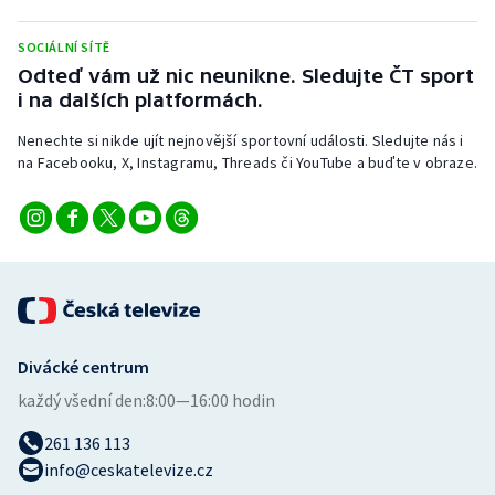
Stolní tenis
SOCIÁLNÍ SÍTĚ
Triatlon
Odteď vám už nic neunikne. Sledujte ČT sport
i na dalších platformách.
Veslování
Nenechte si nikde ujít nejnovější sportovní události. Sledujte nás i
na Facebooku, X, Instagramu, Threads či YouTube a buďte v obraze.
Vodní slalom
Volejbal
Ostatní
Divácké centrum
každý všední den:
8:00—16:00 hodin
261 136 113
info@ceskatelevize.cz