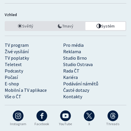
Vzhled
Světlý
Tmavý
Systém
TV program
Pro média
Živé vysílání
Reklama
TV poplatky
Studio Brno
Teletext
Studio Ostrava
Podcasty
Rada ČT
Počasí
Kariéra
E-shop
Podávání námětů
Mobilní a TV aplikace
Časté dotazy
Vše o ČT
Kontakty
Instagram
Facebook
YouTube
X
Threads