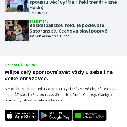
spoustu věcí vyříkali, řekl trenér Plzně
Hyský
Olympijské hry
Před 10 hod
Parasport
BASKETBAL
Basketbalistou roku je podeváté
Satoranský, Čechová slaví poprvé
Plavání
Aktualizováno před 11 hod
Plážový volejbal
Ragby
APLIKACE ČT SPORT
Mějte celý sportovní svět vždy u sebe i na
Rychlobruslení
velké obrazovce.
S mobilní aplikací, HbbTV a apkou iVysílání ve své chytré televizi
Rychlostní kanoistika
máte ČT sport vždy po ruce. Sledujte přímé přenosy, články a
bonusový obsah kdekoli a kdykoli.
Short track
Sportovní střelba