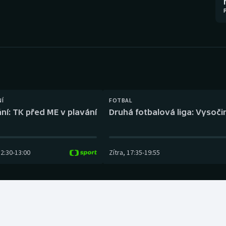
Moderní pětiboj
Triatlon
Motorsport
Veslování
Olympijské hry
Vodní slalom
Parasport
Volejbal
Plavání
Ostatní
NÍ
FOTBAL
ní: TK před ME v plavání
Druhá fotbalová liga: Vysočin
Plážový volejbal
12:30
-
13:00
Zítra
,
17:35
-
19:55