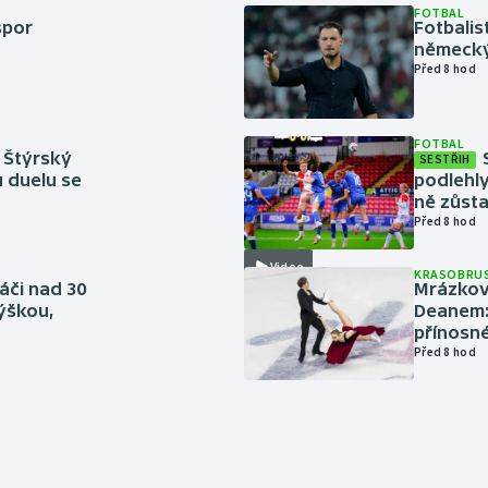
FOTBAL
spor
Fotbali
německý
Před 8 hod
FOTBAL
 Štýrský
SESTŘIH
u duelu se
podlehly
ně zůsta
Před 8 hod
Video
KRASOBRUS
áči nad 30
Mrázkovi
výškou,
Deanem: 
přínosn
Před 8 hod