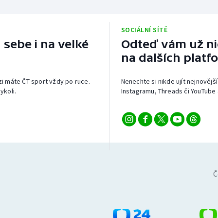
SOCIÁLNÍ SÍTĚ
 sebe i na velké
Odteď vám už nic
na dalších platf
izi máte ČT sport vždy po ruce.
Nenechte si nikde ujít nejnovější
ykoli.
Instagramu, Threads či YouTube 
Č