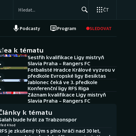
ČT
Podcasty
Program
SLEDOVAT
NEPŘEHLÉDNĚTE
Soutěže
idea k tématu
Sestřih kvalifikace Ligy mistryň
Historické návraty
Slavia Praha – Rangers FC
Fotbalisté Hradce Králové vyzvou v
Aplikace ČT sport
předkole Evropské ligy Besiktas
Jablonec čeká ve 3. předkole
AZ kvíz
Konferenční ligy RFS Riga
Záznam kvalifikace Ligy mistryň
Slavia Praha – Rangers FC
Články k tématu
Salah bude hrát za Trabzonspor
Před 4 hod
RFS je zkušený tým s plno hráči nad 30 let,