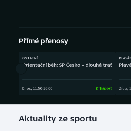
Curling
Dostihy
Florbal
Přímé přenosy
Futsal
Golf
OSTATNÍ
PLAVÁ
Orientační běh: SP Česko – dlouhá trať
Plavá
Gymnastika
Dnes
,
11:50
-
16:00
Zítra
,
Aktuality ze sportu