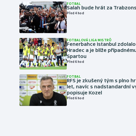
FOTBAL
Salah bude hrát za Trabzon
Před 4 hod
FOTBALOVÁ LIGA MISTRŮ
Fenerbahce Istanbul zdolalo
Hradec a je blíže případném
Spartou
Před 6 hod
FOTBAL
RFS je zkušený tým s plno hr
let, navíc s nadstandardní 
popisuje Kozel
Před 6 hod