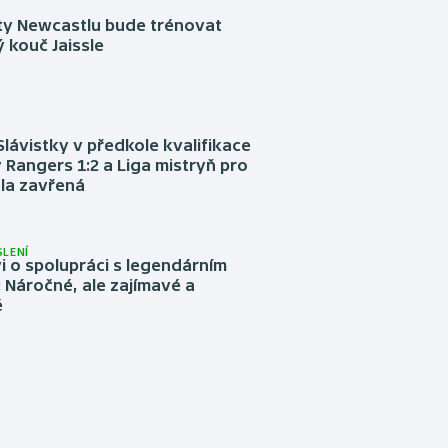
sty Newcastlu bude trénovat
 kouč Jaissle
Slávistky v předkole kvalifikace
 Rangers 1:2 a Liga mistryň pro
la zavřená
LENÍ
 o spolupráci s legendárním
Náročné, ale zajímavé a
é