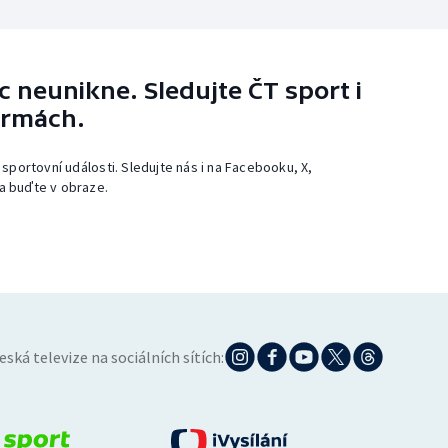
 neunikne. Sledujte ČT sport i
ormách.
 sportovní události. Sledujte nás i na Facebooku, X,
a buďte v obraze.
eská televize na sociálních sítích: