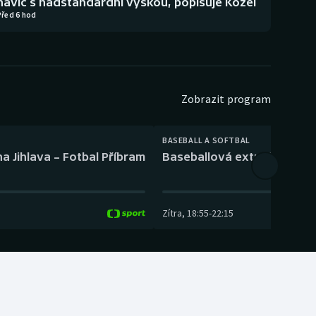
navíc s nadstandardní výškou, popisuje Kozel
Před 6 hod
Zobrazit program
BASEBALL A SOFTBAL
a Jihlava – Fotbal Příbram
Baseballová extraliga: Tře
Zítra
,
18:55
-
22:15