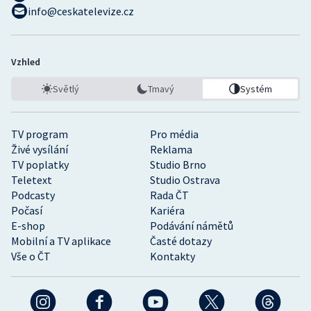
info@ceskatelevize.cz
Vzhled
Světlý
Tmavý
Systém
TV program
Pro média
Živé vysílání
Reklama
TV poplatky
Studio Brno
Teletext
Studio Ostrava
Podcasty
Rada ČT
Počasí
Kariéra
E-shop
Podávání námětů
Mobilní a TV aplikace
Časté dotazy
Vše o ČT
Kontakty