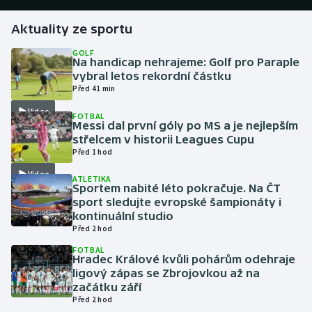
Aktuality ze sportu
Gymnastika
GOLF
Na handicap nehrajeme: Golf pro Paraple
Házená
vybral letos rekordní částku
Před 41 min
Jezdectví
Video
FOTBAL
Messi dal první góly po MS a je nejlepším
Judo
střelcem v historii Leagues Cupu
Před 1 hod
Krasobruslení
Video
ATLETIKA
Sportem nabité léto pokračuje. Na ČT
Lezení
sport sledujte evropské šampionáty i
kontinuální studio
Před 2 hod
Lyže a snowboard
FOTBAL
Hradec Králové kvůli pohárům odehraje
Moderní pětiboj
ligový zápas se Zbrojovkou až na
začátku září
Motorsport
Před 2 hod