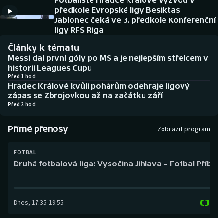
Fotbalisté Hradce Králové vyzvou v
Baseball a softbal
Soutěže
předkole Evropské ligy Besiktas
Jablonec čeká ve 3. předkole Konferenční
Basketbal
Historické návraty
ligy RFS Riga
Články k tématu
Biatlon
Aplikace ČT sport
Messi dal první góly po MS a je nejlepším střelcem v
historii Leagues Cupu
Boby a skeleton
AZ kvíz
Před 1 hod
Hradec Králové kvůli pohárům odehraje ligový
zápas se Zbrojovkou až na začátku září
Box
Před 2 hod
Curling
Přímé přenosy
Zobrazit program
Dostihy
FOTBAL
Druhá fotbalová liga: Vysočina Jihlava – Fotbal Příb
Florbal
Futsal
Dnes
,
17:35
-
19:55
Golf