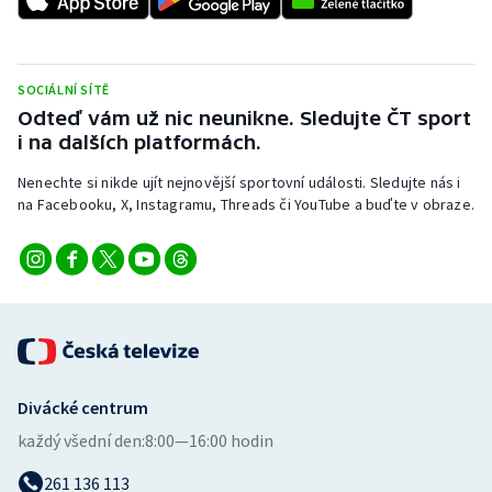
Stolní tenis
Triatlon
SOCIÁLNÍ SÍTĚ
Odteď vám už nic neunikne. Sledujte ČT sport
Veslování
i na dalších platformách.
Vodní slalom
Nenechte si nikde ujít nejnovější sportovní události. Sledujte nás i
na Facebooku, X, Instagramu, Threads či YouTube a buďte v obraze.
Volejbal
Ostatní
Divácké centrum
každý všední den:
8:00—16:00 hodin
261 136 113