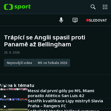
POPULÁRNÍ
SLEDOVAT
Fotbal
Trápící se Anglii spasil proti
Panamě až Bellingham
Hokej
28. 6. 2026
Tenis
Nejnovější videa
MS ve fotbale 2026
Atletika
Cyklistika
Videa k tématu
DALŠÍ SPORTY
Messi dal první góly po MS, Miami
porazilo Atlético San Luis 4:2
Sestřih kvalifikace Ligy mistryň Slavia
Americký fotbal
NEPŘEHLÉDNĚTE
Praha – Rangers FC