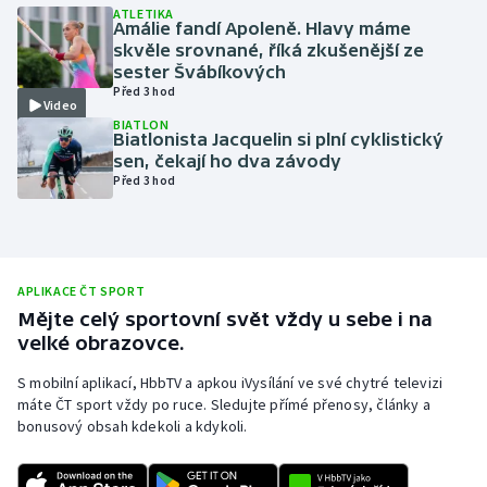
ATLETIKA
Amálie fandí Apoleně. Hlavy máme
Olympijské hry
skvěle srovnané, říká zkušenější ze
sester Švábíkových
Parasport
Před 3 hod
Video
BIATLON
Plavání
Biatlonista Jacquelin si plní cyklistický
sen, čekají ho dva závody
Před 3 hod
Plážový volejbal
Ragby
Rychlobruslení
APLIKACE ČT SPORT
Mějte celý sportovní svět vždy u sebe i na
velké obrazovce.
Rychlostní kanoistika
S mobilní aplikací, HbbTV a apkou iVysílání ve své chytré televizi
Short track
máte ČT sport vždy po ruce. Sledujte přímé přenosy, články a
bonusový obsah kdekoli a kdykoli.
Sportovní střelba