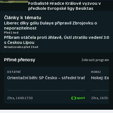
Baseball a softbal
Soutěže
Fotbalisté Hradce Králové vyzvou v
předkole Evropské ligy Besiktas
Basketbal
Historické návraty
Články k tématu
Liberec díky gólu Dulaye připravil Zbrojovku o
Biatlon
Aplikace ČT sport
neporazitelnost
Před 1 hod
Příbram otáčela proti Jihlavě, Ústí ztratilo vedení 3:0
Boby a skeleton
AZ kvíz
s Českou Lípou
Aktualizováno před 2 hod
Box
Přímé přenosy
Zobrazit program
Curling
OSTATNÍ
HOKEJ
Dostihy
Orientační běh: SP Česko – střední trať
Hokej: Exh
Florbal
Zítra
,
14:00
-
17:50
Zítra
,
16:55
-
19
Futsal
Golf