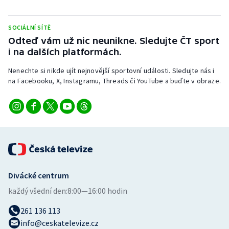
Stolní tenis
SOCIÁLNÍ SÍTĚ
Triatlon
Odteď vám už nic neunikne. Sledujte ČT sport
i na dalších platformách.
Veslování
Nenechte si nikde ujít nejnovější sportovní události. Sledujte nás i
Vodní slalom
na Facebooku, X, Instagramu, Threads či YouTube a buďte v obraze.
Volejbal
Ostatní
Divácké centrum
každý všední den:
8:00—16:00 hodin
261 136 113
info@ceskatelevize.cz