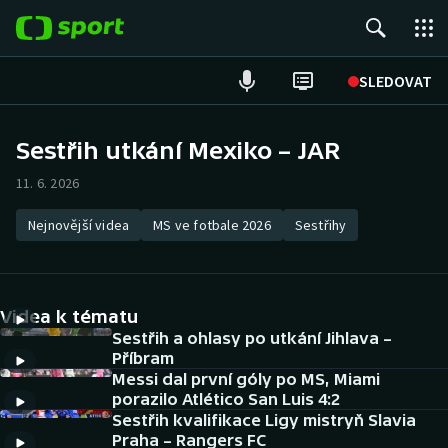
POPULÁRNÍ
SLEDOVAT
Fotbal
Sestřih utkání Mexiko – JAR
Hokej
11. 6. 2026
Tenis
Nejnovější videa
MS ve fotbale 2026
Sestřihy
Atletika
Videa k tématu
Cyklistika
Sestřih a ohlasy po utkání Jihlava –
Příbram
DALŠÍ SPORTY
Messi dal první góly po MS, Miami
porazilo Atlético San Luis 4:2
Americký fotbal
NEPŘEHLÉDNĚTE
Sestřih kvalifikace Ligy mistryň Slavia
Praha – Rangers FC