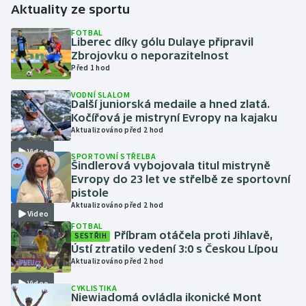
Aktuality ze sportu
Gymnastika
FOTBAL
Liberec díky gólu Dulaye připravil
Zbrojovku o neporazitelnost
Házená
Před 1 hod
VODNÍ SLALOM
Jezdectví
Další juniorská medaile a hned zlatá.
Kočířová je mistryní Evropy na kajaku
Judo
Aktualizováno před 2 hod
Video
SPORTOVNÍ STŘELBA
Krasobruslení
Šindlerová vybojovala titul mistryně
Evropy do 23 let ve střelbě ze sportovní
pistole
Lezení
Aktualizováno před 2 hod
Video
FOTBAL
Lyže a snowboard
Příbram otáčela proti Jihlavě,
SESTŘIH
Ústí ztratilo vedení 3:0 s Českou Lípou
Moderní pětiboj
Aktualizováno před 2 hod
Video
CYKLISTIKA
Motorsport
Niewiadomá ovládla ikonické Mont