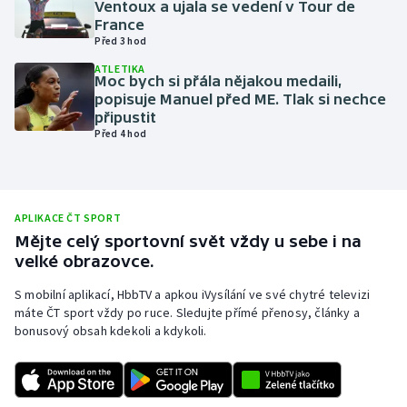
Ventoux a ujala se vedení v Tour de
France
Olympijské hry
Před 3 hod
Parasport
ATLETIKA
Moc bych si přála nějakou medaili,
popisuje Manuel před ME. Tlak si nechce
Plavání
připustit
Před 4 hod
Plážový volejbal
Ragby
APLIKACE ČT SPORT
Mějte celý sportovní svět vždy u sebe i na
Rychlobruslení
velké obrazovce.
Rychlostní kanoistika
S mobilní aplikací, HbbTV a apkou iVysílání ve své chytré televizi
máte ČT sport vždy po ruce. Sledujte přímé přenosy, články a
bonusový obsah kdekoli a kdykoli.
Short track
Sportovní střelba