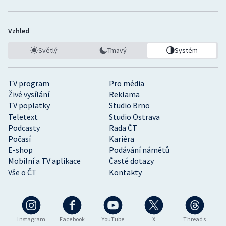
Vzhled
Světlý
Tmavý
Systém
TV program
Pro média
Živé vysílání
Reklama
TV poplatky
Studio Brno
Teletext
Studio Ostrava
Podcasty
Rada ČT
Počasí
Kariéra
E-shop
Podávání námětů
Mobilní a TV aplikace
Časté dotazy
Vše o ČT
Kontakty
Instagram
Facebook
YouTube
X
Threads