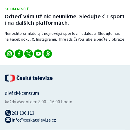
Stolní tenis
SOCIÁLNÍ SÍTĚ
Odteď vám už nic neunikne. Sledujte ČT sport
Triatlon
i na dalších platformách.
Veslování
Nenechte si nikde ujít nejnovější sportovní události. Sledujte nás i
na Facebooku, X, Instagramu, Threads či YouTube a buďte v obraze.
Vodní slalom
Volejbal
Ostatní
Divácké centrum
každý všední den:
8:00—16:00 hodin
261 136 113
info@ceskatelevize.cz