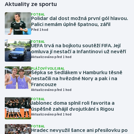
Aktuality ze sportu
Gymnastika
FOTBAL
Polidar dal dost možná první gól hlavou.
Palici nemám úplně špatnou, zářil
Házená
Před 1 hod
FOTBAL
Jezdectví
UEFA trvá na bojkotu soutěží FIFA. Její
omluva jí nestačí a Infantinovi už nevěří
Judo
Aktualizováno před 1 hod
PLÁŽOVÝ VOLEJBAL
Krasobruslení
Šépka se Sedlákem v Hamburku těsně
nestačili na hvězdné Nory a pak i na
Francouze
Lezení
Aktualizováno před 1 hod
FOTBAL
Lyže a snowboard
Jablonec doma splnil roli favorita a
úspěšně zahájil dvojutkání s Rigou
Moderní pětiboj
Aktualizováno před 1 hod
FOTBAL
Motorsport
Hradec nevyužil šance ani přesilovku po