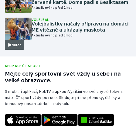
červené kartě. Doma padl s Besiktasem
Aktualizováno před 2 hod
Olympijské hry
VOLEJBAL
Parasport
Volejbalistky načaly přípravu na domácí
ME vítězně a ukázaly maskota
Aktualizováno před 3 hod
Plavání
Video
Plážový volejbal
APLIKACE ČT SPORT
Ragby
Mějte celý sportovní svět vždy u sebe i na
velké obrazovce.
Rychlobruslení
S mobilní aplikací, HbbTV a apkou iVysílání ve své chytré televizi
Rychlostní kanoistika
máte ČT sport vždy po ruce. Sledujte přímé přenosy, články a
bonusový obsah kdekoli a kdykoli.
Short track
Sportovní střelba