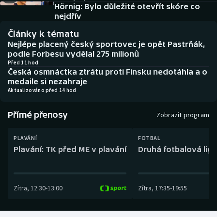
Baseball a softbal
Soutěže
Hörnig: Bylo důležité otevřít skóre co
nejdřív
Basketbal
Historické návraty
Články k tématu
Nejlépe placený český sportovec je opět Pastrňák,
Biatlon
Aplikace ČT sport
podle Forbesu vydělal 275 milionů
Před 11 hod
Česká osmnáctka ztrátu proti Finsku nedotáhla a o
Boby a skeleton
AZ kvíz
medaile si nezahraje
Aktualizováno před 14 hod
Box
Přímé přenosy
Zobrazit program
Curling
PLAVÁNÍ
FOTBAL
Dostihy
Plavání: TK před ME v plavání
Druhá fotbalová liga
Florbal
Zítra
,
12:30
-
13:00
Zítra
,
17:35
-
19:55
Futsal
Golf