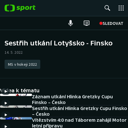
POPULÁRNÍ
SLEDOVAT
Fotbal
Sestřih utkání Lotyšsko - Finsko
Hokej
14. 5. 2022
Tenis
MS v hokeji 2022
Atletika
Videa k tématu
Cyklistika
Záznam utkání Hlinka Gretzky Cupu
Finsko – Česko
DALŠÍ SPORTY
Sestřih utkání Hlinka Gretzky Cupu Finsko
– Česko
Americký fotbal
NEPŘEHLÉDNĚTE
Vítězstvím 4:0 nad Táborem zahájil Motor
letní přípravu