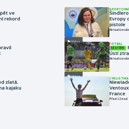
SPORTOVNÍ
zpět ve
Šindlero
ní rekord
Evropy d
pistole
Aktualizován
Video
FOTBAL
ravil
SESTŘIH
t
Ústí ztr
Aktualizován
Video
CYKLISTIKA
ed zlatá.
Niewiad
 na kajaku
Ventoux 
France
Před 12 hod