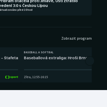
Příbram otáčela proti Jihlavě, Ústí ztratilo
vedení 3:0 s Českou Lípou
Aktualizováno před 10 hod
Zobrazit program
BASEBALL A SOFTBAL
 – štafeta
Baseballová extraliga: Hroši Brno – Eagles
Zítra
,
12:55
-
16:15