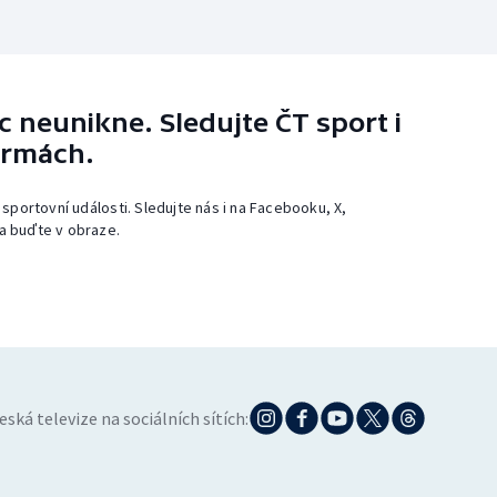
 neunikne. Sledujte ČT sport i
ormách.
 sportovní události. Sledujte nás i na Facebooku, X,
a buďte v obraze.
eská televize na sociálních sítích: