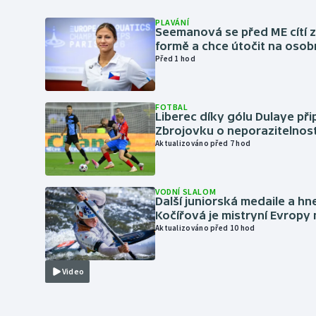
PLAVÁNÍ
Seemanová se před ME cítí 
formě a chce útočit na osob
Před 1 hod
FOTBAL
Liberec díky gólu Dulaye přip
Zbrojovku o neporazitelnos
Aktualizováno před 7 hod
VODNÍ SLALOM
Další juniorská medaile a hn
Kočířová je mistryní Evropy
Aktualizováno před 10 hod
Video