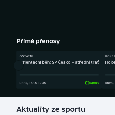
Curling
Dostihy
Florbal
Futsal
Přímé přenosy
Golf
OSTATNÍ
HOKEJ
Orientační běh: SP Česko – střední trať
Hoke
Gymnastika
Dnes
,
14:00
-
17:50
Dnes
,
Aktuality ze sportu