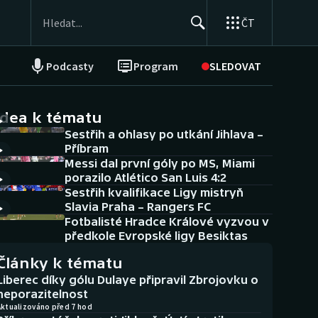
ČT
Podcasty
Program
SLEDOVAT
NEPŘEHLÉDNĚTE
Soutěže
idea k tématu
Sestřih a ohlasy po utkání Jihlava –
Historické návraty
Příbram
Messi dal první góly po MS, Miami
Aplikace ČT sport
porazilo Atlético San Luis 4:2
Sestřih kvalifikace Ligy mistryň
AZ kvíz
Slavia Praha – Rangers FC
Fotbalisté Hradce Králové vyzvou v
předkole Evropské ligy Besiktas
Články k tématu
Liberec díky gólu Dulaye připravil Zbrojovku o
neporazitelnost
Aktualizováno před 7 hod