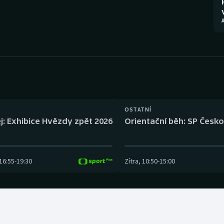
Moderní pětiboj
Triatlon
Motorsport
Veslování
Olympijské hry
Vodní slalom
Parasport
Volejbal
Plavání
Ostatní
OSTATNÍ
j: Exhibice Hvězdy zpět 2026
Orientační běh: SP Česko
Plážový volejbal
16:55
-
19:30
Zítra
,
10:50
-
15:00