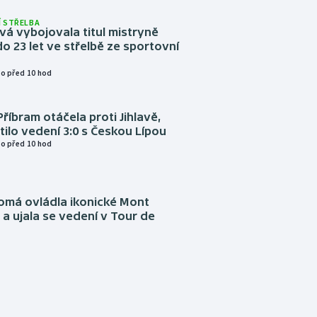
 STŘELBA
vá vybojovala titul mistryně
o 23 let ve střelbě ze sportovní
o před 10 hod
Příbram otáčela proti Jihlavě,
atilo vedení 3:0 s Českou Lípou
o před 10 hod
omá ovládla ikonické Mont
a ujala se vedení v Tour de