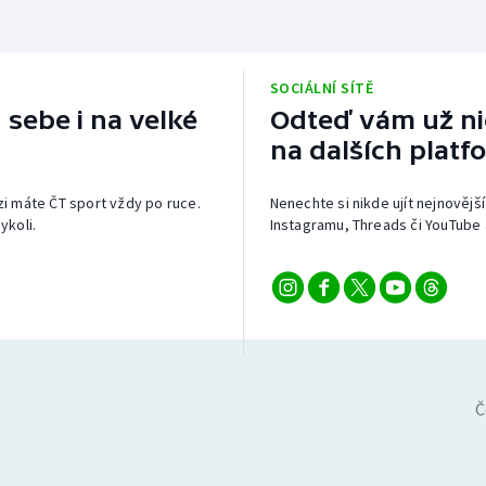
SOCIÁLNÍ SÍTĚ
 sebe i na velké
Odteď vám už nic
na dalších platf
izi máte ČT sport vždy po ruce.
Nenechte si nikde ujít nejnovější
ykoli.
Instagramu, Threads či YouTube 
Č