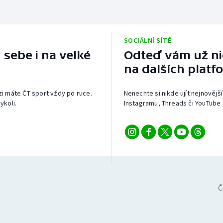
SOCIÁLNÍ SÍTĚ
 sebe i na velké
Odteď vám už nic
na dalších platf
izi máte ČT sport vždy po ruce.
Nenechte si nikde ujít nejnovější
ykoli.
Instagramu, Threads či YouTube 
Č