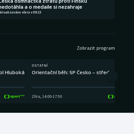
Česká osmnáctka ztrátu proti Finsku
nedotáhla a o medaile si nezahraje
ktualizováno včera v 09:23
Zobrazit program
OSTATNÍ
H
kol Hluboká
Orientační běh: SP Česko – střední trať
H
Zítra
,
14:00
-
17:50
Z