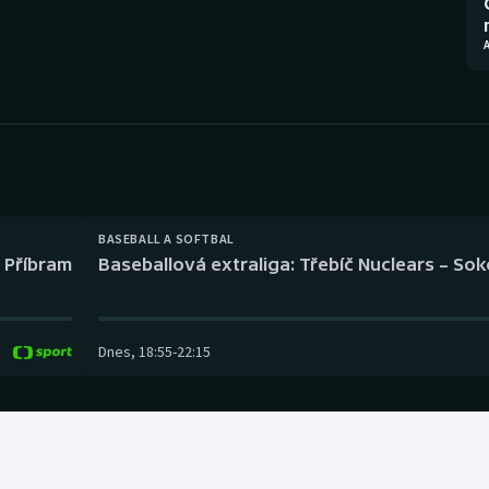
Moderní pětiboj
Triatlon
A
Motorsport
Veslování
Olympijské hry
Vodní slalom
Parasport
Volejbal
Plavání
Ostatní
BASEBALL A SOFTBAL
l Příbram
Baseballová extraliga: Třebíč Nuclears – So
Plážový volejbal
Dnes
,
18:55
-
22:15