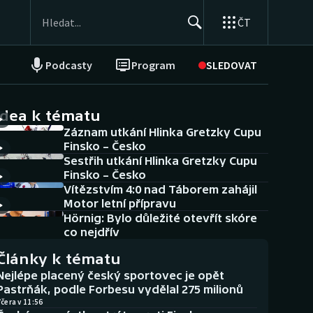
ČT
Podcasty
Program
SLEDOVAT
NEPŘEHLÉDNĚTE
Soutěže
idea k tématu
Záznam utkání Hlinka Gretzky Cupu
Historické návraty
Finsko – Česko
Sestřih utkání Hlinka Gretzky Cupu
Aplikace ČT sport
Finsko – Česko
Vítězstvím 4:0 nad Táborem zahájil
AZ kvíz
Motor letní přípravu
Hörnig: Bylo důležité otevřít skóre
co nejdřív
Články k tématu
Nejlépe placený český sportovec je opět
Pastrňák, podle Forbesu vydělal 275 milionů
čera v 11:56