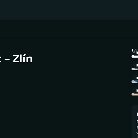
Házená
Ragby
V
 – Zlín
Jezdectví
Rychlobruslení
Rychlostní
Judo
kanoistika
Krasobruslení
Short track
Lezení
Sportovní střelba
Lyže a snowboard
Stolní tenis
V