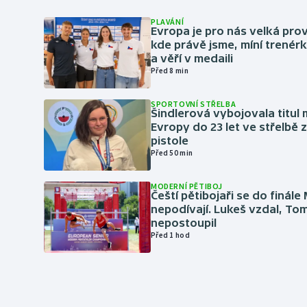
PLAVÁNÍ
Evropa je pro nás velká pro
kde právě jsme, míní trené
a věří v medaili
Před 8 min
SPORTOVNÍ STŘELBA
Šindlerová vybojovala titul 
Evropy do 23 let ve střelbě 
pistole
Před 50 min
MODERNÍ PĚTIBOJ
Čeští pětibojaři se do finále
nepodívají. Lukeš vzdal, To
nepostoupil
Před 1 hod