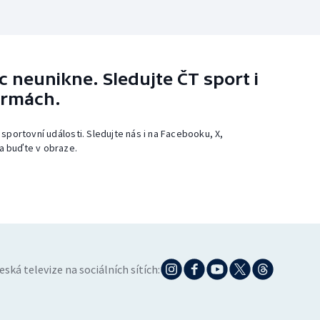
 neunikne. Sledujte ČT sport i
ormách.
 sportovní události. Sledujte nás i na Facebooku, X,
a buďte v obraze.
eská televize na sociálních sítích: