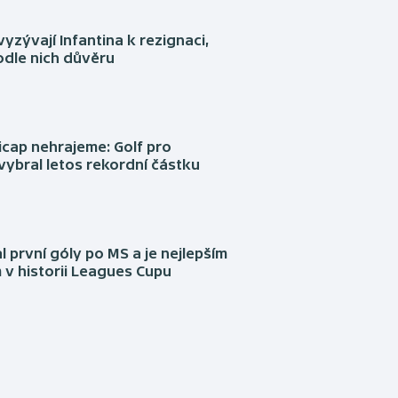
yzývají Infantina k rezignaci,
podle nich důvěru
cap nehrajeme: Golf pro
vybral letos rekordní částku
l první góly po MS a je nejlepším
 v historii Leagues Cupu