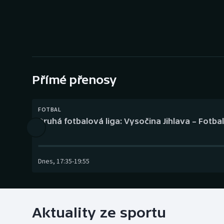
Curling
Dostihy
Florbal
Futsal
Přímé přenosy
Golf
FOTBAL
Druhá fotbalová liga: Vysočina Jihlava – Fotba
Gymnastika
Dnes
,
17:35
-
19:55
Aktuality ze sportu