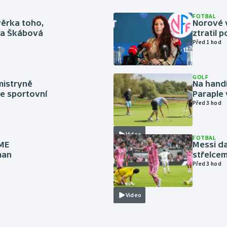
FOTBAL
věrka toho,
Norové v
rka Škábová
ztratil 
Před 1 hod
GOLF
mistryně
Na handi
ze sportovní
Paraple 
Před 3 hod
Video
FOTBAL
 ME
Messi da
man
střelcem
Před 3 hod
Video