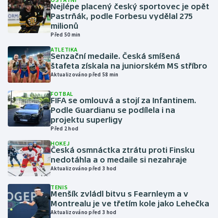
Nejlépe placený český sportovec je opět
Pastrňák, podle Forbesu vydělal 275
Gymnastika
milionů
Před 50 min
Házená
ATLETIKA
Senzační medaile. Česká smíšená
štafeta získala na juniorském MS stříbro
Jezdectví
Aktualizováno před 58 min
Judo
FOTBAL
FIFA se omlouvá a stojí za Infantinem.
Podle Guardianu se podílela i na
Krasobruslení
projektu superligy
Před 2 hod
Lezení
HOKEJ
Česká osmnáctka ztrátu proti Finsku
nedotáhla a o medaile si nezahraje
Lyže a snowboard
Aktualizováno před 3 hod
Moderní pětiboj
TENIS
Menšík zvládl bitvu s Fearnleym a v
Montrealu je ve třetím kole jako Lehečka
Motorsport
Aktualizováno před 3 hod