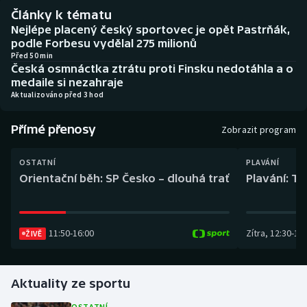
Baseball a softbal
Soutěže
Články k tématu
Nejlépe placený český sportovec je opět Pastrňák,
Basketbal
Historické návraty
podle Forbesu vydělal 275 milionů
Před 50 min
Česká osmnáctka ztrátu proti Finsku nedotáhla a o
Biatlon
Aplikace ČT sport
medaile si nezahraje
Aktualizováno před 3 hod
Boby a skeleton
AZ kvíz
Přímé přenosy
Zobrazit program
Box
OSTATNÍ
PLAVÁNÍ
Curling
Orientační běh: SP Česko – dlouhá trať
Plavání: TK
Dostihy
11:50
-
16:00
Zítra
,
12:30
-
13:
ŽIVĚ
Florbal
Futsal
Aktuality ze sportu
Golf
OSTATNÍ