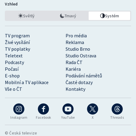
Vzhled
Světlý
Tmavý
Systém
TV program
Pro média
Živé vysílání
Reklama
TV poplatky
Studio Brno
Teletext
Studio Ostrava
Podcasty
Rada ČT
Počasí
Kariéra
E-shop
Podávání námětů
Mobilní a TV aplikace
Časté dotazy
Vše o ČT
Kontakty
Instagram
Facebook
YouTube
X
Threads
© Česká televize