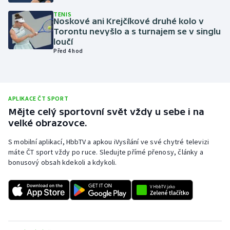
Olympijské hry
TENIS
Noskové ani Krejčíkové druhé kolo v
Torontu nevyšlo a s turnajem se v singlu
Parasport
loučí
Před 4 hod
Plavání
Plážový volejbal
APLIKACE ČT SPORT
Mějte celý sportovní svět vždy u sebe i na
Ragby
velké obrazovce.
Rychlobruslení
S mobilní aplikací, HbbTV a apkou iVysílání ve své chytré televizi
máte ČT sport vždy po ruce. Sledujte přímé přenosy, články a
bonusový obsah kdekoli a kdykoli.
Rychlostní kanoistika
Short track
Sportovní střelba