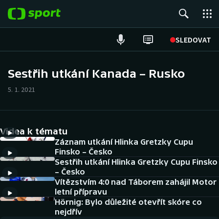
POPULÁRNÍ
SLEDOVAT
Fotbal
Sestřih utkání Kanada – Rusko
Hokej
5. 1. 2021
Tenis
Videa k tématu
Atletika
Záznam utkání Hlinka Gretzky Cupu
Finsko – Česko
Cyklistika
Sestřih utkání Hlinka Gretzky Cupu Finsko
– Česko
DALŠÍ SPORTY
Vítězstvím 4:0 nad Táborem zahájil Motor
letní přípravu
Americký fotbal
Hörnig: Bylo důležité otevřít skóre co
NEPŘEHLÉDNĚTE
nejdřív