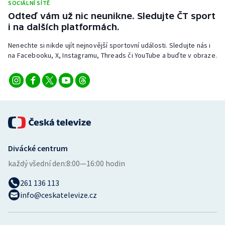
SOCIÁLNÍ SÍTĚ
Stolní tenis
Odteď vám už nic neunikne. Sledujte ČT sport
i na dalších platformách.
Triatlon
Nenechte si nikde ujít nejnovější sportovní události. Sledujte nás i
Veslování
na Facebooku, X, Instagramu, Threads či YouTube a buďte v obraze.
Vodní slalom
Volejbal
Ostatní
Divácké centrum
každý všední den:
8:00—16:00 hodin
261 136 113
info@ceskatelevize.cz