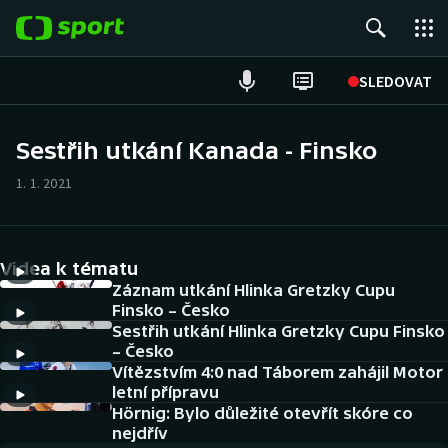
POPULÁRNÍ
SLEDOVAT
Fotbal
Sestřih utkání Kanada - Finsko
Hokej
1. 1. 2021
Tenis
Videa k tématu
Atletika
Záznam utkání Hlinka Gretzky Cupu
Finsko – Česko
Cyklistika
Sestřih utkání Hlinka Gretzky Cupu Finsko
– Česko
DALŠÍ SPORTY
Vítězstvím 4:0 nad Táborem zahájil Motor
letní přípravu
Americký fotbal
Hörnig: Bylo důležité otevřít skóre co
NEPŘEHLÉDNĚTE
nejdřív