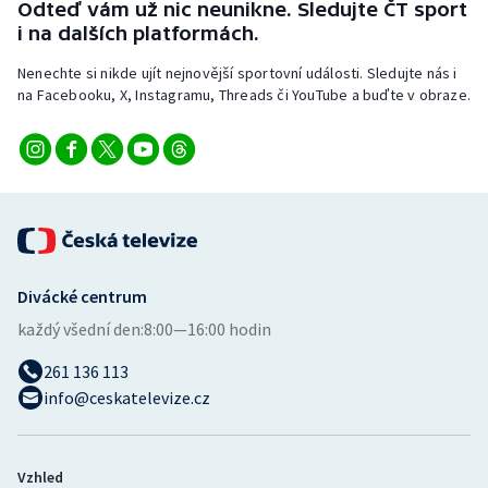
Odteď vám už nic neunikne. Sledujte ČT sport
Stolní tenis
i na dalších platformách.
Triatlon
Nenechte si nikde ujít nejnovější sportovní události. Sledujte nás i
na Facebooku, X, Instagramu, Threads či YouTube a buďte v obraze.
Veslování
Vodní slalom
Volejbal
Ostatní
Divácké centrum
každý všední den:
8:00—16:00 hodin
261 136 113
info@ceskatelevize.cz
Vzhled