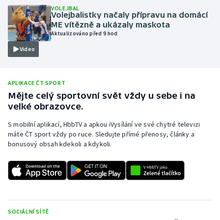
VOLEJBAL
Olympijské hry
Volejbalistky načaly přípravu na domácí
ME vítězně a ukázaly maskota
Aktualizováno před 9 hod
Parasport
Video
Plavání
APLIKACE ČT SPORT
Plážový volejbal
Mějte celý sportovní svět vždy u sebe i na
velké obrazovce.
Ragby
S mobilní aplikací, HbbTV a apkou iVysílání ve své chytré televizi
Rychlobruslení
máte ČT sport vždy po ruce. Sledujte přímé přenosy, články a
bonusový obsah kdekoli a kdykoli.
Rychlostní kanoistika
Short track
Sportovní střelba
SOCIÁLNÍ SÍTĚ