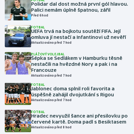
Polidar dal dost možná první gól hlavou.
Palici nemám úplně špatnou, zářil
Gymnastika
Před 6 hod
FOTBAL
Házená
UEFA trvá na bojkotu soutěží FIFA. Její
omluva jí nestačí a Infantinovi už nevěří
Jezdectví
Aktualizováno před 7 hod
PLÁŽOVÝ VOLEJBAL
Judo
Šépka se Sedlákem v Hamburku těsně
nestačili na hvězdné Nory a pak i na
Francouze
Krasobruslení
Aktualizováno před 7 hod
FOTBAL
Lezení
Jablonec doma splnil roli favorita a
úspěšně zahájil dvojutkání s Rigou
Lyže a snowboard
Aktualizováno před 7 hod
FOTBAL
Moderní pětiboj
Hradec nevyužil šance ani přesilovku po
červené kartě. Doma padl s Besiktasem
Aktualizováno před 8 hod
Motorsport