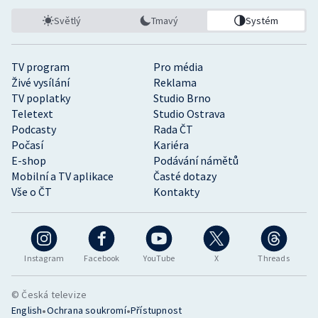
Světlý
Tmavý
Systém
TV program
Pro média
Živé vysílání
Reklama
TV poplatky
Studio Brno
Teletext
Studio Ostrava
Podcasty
Rada ČT
Počasí
Kariéra
E-shop
Podávání námětů
Mobilní a TV aplikace
Časté dotazy
Vše o ČT
Kontakty
Instagram
Facebook
YouTube
X
Threads
© Česká televize
•
•
English
Ochrana soukromí
Přístupnost