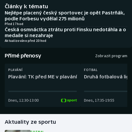
Baseball a softbal
Soutěže
Články k tématu
Nejlépe placený český sportovec je opět Pastrňák,
Basketbal
Historické návraty
podle Forbesu vydělal 275 milionů
Před 17 hod
Česká osmnáctka ztrátu proti Finsku nedotáhla a o
Biatlon
Aplikace ČT sport
medaile si nezahraje
Aktualizováno před 20 hod
Boby a skeleton
AZ kvíz
Přímé přenosy
Zobrazit program
Box
PLAVÁNÍ
FOTBAL
Curling
Plavání: TK před ME v plavání
Druhá fotbalová liga
Dostihy
Dnes
,
12:30
-
13:00
Dnes
,
17:35
-
19:55
Florbal
Futsal
Aktuality ze sportu
Golf
FOTBAL