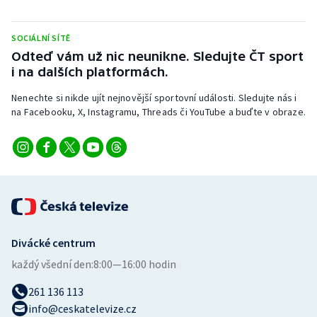
Stolní tenis
SOCIÁLNÍ SÍTĚ
Triatlon
Odteď vám už nic neunikne. Sledujte ČT sport
i na dalších platformách.
Veslování
Nenechte si nikde ujít nejnovější sportovní události. Sledujte nás i
Vodní slalom
na Facebooku, X, Instagramu, Threads či YouTube a buďte v obraze.
Volejbal
Ostatní
Divácké centrum
každý všední den:
8:00—16:00 hodin
261 136 113
info@ceskatelevize.cz