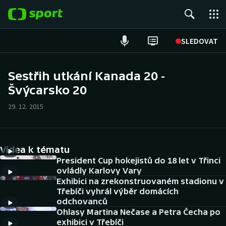
POPULÁRNÍ
SLEDOVAT
Fotbal
Sestřih utkání Kanada 20 -
Švýcarsko 20
Hokej
29. 12. 2015
Tenis
Atletika
Videa k tématu
Cyklistika
President Cup hokejistů do 18 let v Třinci
ovládly Karlovy Vary
Exhibici na zrekonstruovaném stadionu v
DALŠÍ SPORTY
Třebíči vyhrál výběr domácích
odchovanců
Americký fotbal
NEPŘEHLÉDNĚTE
Ohlasy Martina Nečase a Petra Čecha po
exhibici v Třebíči