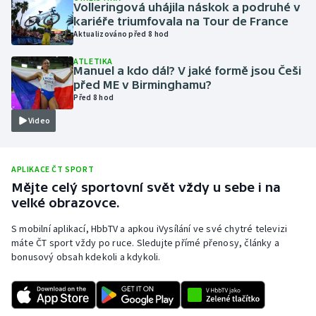
Volleringová uhájila náskok a podruhé v
Olympijské hry
kariéře triumfovala na Tour de France
Aktualizováno před 8 hod
Parasport
ATLETIKA
Manuel a kdo dál? V jaké formě jsou Češi
před ME v Birminghamu?
Plavání
Před 8 hod
Video
Plážový volejbal
Ragby
APLIKACE ČT SPORT
Mějte celý sportovní svět vždy u sebe i na
Rychlobruslení
velké obrazovce.
Rychlostní kanoistika
S mobilní aplikací, HbbTV a apkou iVysílání ve své chytré televizi
máte ČT sport vždy po ruce. Sledujte přímé přenosy, články a
bonusový obsah kdekoli a kdykoli.
Short track
Sportovní střelba