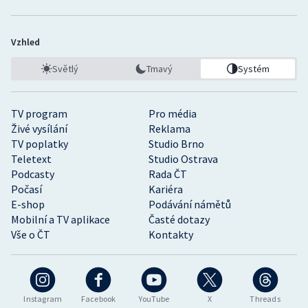
Vzhled
Světlý
Tmavý
Systém
TV program
Pro média
Živé vysílání
Reklama
TV poplatky
Studio Brno
Teletext
Studio Ostrava
Podcasty
Rada ČT
Počasí
Kariéra
E-shop
Podávání námětů
Mobilní a TV aplikace
Časté dotazy
Vše o ČT
Kontakty
Instagram
Facebook
YouTube
X
Threads