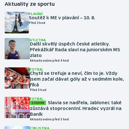
Aktuality ze sportu
Gymnastika
PLAVÁNÍ
Soutěž k ME v plavání – 10. 8.
Před 3 hod
Házená
ATLETIKA
Jezdectví
Další skvělý úspěch české atletiky.
Překážkář Rada slaví na juniorském MS
Judo
zlato
Aktualizováno před 4 hod
Krasobruslení
FOTBAL
Chytil se trefuje a neví, čím to je. Vždy
jsem začal dávat góly až v sedmém kole,
Lezení
říká
Před 5 hod
Lyže a snowboard
FOTBAL
Slavia se nadřela, Jablonec také
SOUHRN
zůstává stoprocentní. Hradec vyzrál na
Moderní pětiboj
Baník
Aktualizováno před 5 hod
Motorsport
CYKLISTIKA