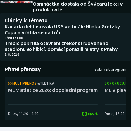
Baseball a softbal
Soutěže
Osmnáctka dostala od Švýcarů lekci v
produktivitě
Basketbal
Historické návraty
Články k tématu
Kanada deklasovala USA ve finále Hlinka Gretzky
Biatlon
Aplikace ČT sport
Cupu a vrátila se na trůn
Před 16 hod
Třebíč pokřtila otevření zrekonstruovaného
Boby a skeleton
AZ kvíz
stadionu exhibicí, domácí porazili mistry z Prahy
8. 8. 2026
Box
Přímé přenosy
Zobrazit program
Curling
MULTIPŘENOS
ATLETIKA
DOPORUČUJEM
Dostihy
ME v atletice 2026: dopolední program
ME v plaván
Florbal
Dnes
,
11:20
-
14:40
Dnes
,
18:25
-
21
Futsal
Golf