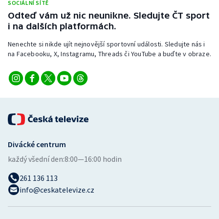
SOCIÁLNÍ SÍTĚ
Stolní tenis
Odteď vám už nic neunikne. Sledujte ČT sport
i na dalších platformách.
Triatlon
Nenechte si nikde ujít nejnovější sportovní události. Sledujte nás i
Veslování
na Facebooku, X, Instagramu, Threads či YouTube a buďte v obraze.
Vodní slalom
Volejbal
Ostatní
Divácké centrum
každý všední den:
8:00—16:00 hodin
261 136 113
info@ceskatelevize.cz