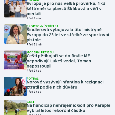
Evropa je pro nás velká prověrka, říká
šéftrenérka plavců Škábová a věří v
Gymnastika
medaili
Před 8 min
Házená
SPORTOVNÍ STŘELBA
Šindlerová vybojovala titul mistryně
Evropy do 23 let ve střelbě ze sportovní
Jezdectví
pistole
Před 51 min
Judo
MODERNÍ PĚTIBOJ
Čeští pětibojaři se do finále ME
Krasobruslení
nepodívají. Lukeš vzdal, Toman
nepostoupil
Před 1 hod
Lezení
FOTBAL
Norové vyzývají Infantina k rezignaci,
Lyže a snowboard
ztratil podle nich důvěru
Před 1 hod
Moderní pětiboj
GOLF
Na handicap nehrajeme: Golf pro Paraple
Motorsport
vybral letos rekordní částku
Před 3 hod