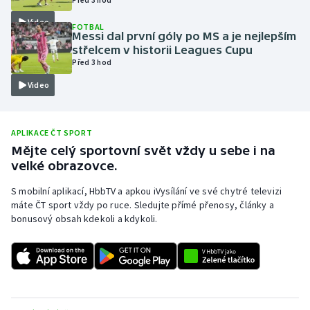
Olympijské hry
Video
FOTBAL
Messi dal první góly po MS a je nejlepším
střelcem v historii Leagues Cupu
Parasport
Před 3 hod
Video
Plavání
Plážový volejbal
APLIKACE ČT SPORT
Mějte celý sportovní svět vždy u sebe i na
Ragby
velké obrazovce.
Rychlobruslení
S mobilní aplikací, HbbTV a apkou iVysílání ve své chytré televizi
máte ČT sport vždy po ruce. Sledujte přímé přenosy, články a
bonusový obsah kdekoli a kdykoli.
Rychlostní kanoistika
Short track
Sportovní střelba