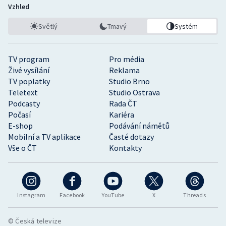
Vzhled
Světlý
Tmavý
Systém
TV program
Pro média
Živé vysílání
Reklama
TV poplatky
Studio Brno
Teletext
Studio Ostrava
Podcasty
Rada ČT
Počasí
Kariéra
E-shop
Podávání námětů
Mobilní a TV aplikace
Časté dotazy
Vše o ČT
Kontakty
Instagram
Facebook
YouTube
X
Threads
© Česká televize