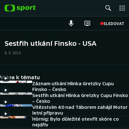
POPULÁRNÍ
SLEDOVAT
Fotbal
Sestřih utkání Finsko - USA
Hokej
8. 5. 2013
Tenis
Videa k tématu
Atletika
Záznam utkání Hlinka Gretzky Cupu
Finsko – Česko
Cyklistika
Sestřih utkání Hlinka Gretzky Cupu Finsko
– Česko
DALŠÍ SPORTY
Vítězstvím 4:0 nad Táborem zahájil Motor
letní přípravu
Americký fotbal
Hörnig: Bylo důležité otevřít skóre co
NEPŘEHLÉDNĚTE
nejdřív