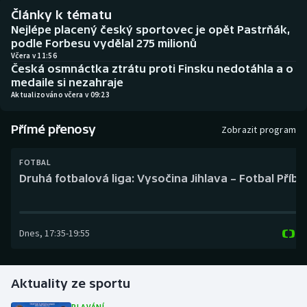
Baseball a softbal
Soutěže
Články k tématu
Nejlépe placený český sportovec je opět Pastrňák,
Basketbal
Historické návraty
podle Forbesu vydělal 275 milionů
Včera v 11:56
Česká osmnáctka ztrátu proti Finsku nedotáhla a o
Biatlon
Aplikace ČT sport
medaile si nezahraje
Aktualizováno včera v 09:23
Boby a skeleton
AZ kvíz
Přímé přenosy
Zobrazit program
Box
FOTBAL
Curling
Druhá fotbalová liga: Vysočina Jihlava – Fotbal Příb
Dostihy
Dnes
,
17:35
-
19:55
Florbal
Futsal
Aktuality ze sportu
Golf
PLAVÁNÍ